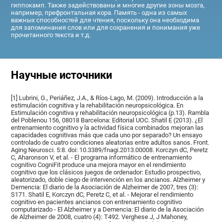
гиппокамп. Также задействованы и многие другие зоны мозга,
например, префронтальная кора. Память - одна из самых
важных способностей для чтения, поскольку она необходима
для запоминания слов или для сохранения и понимания уже
прочитанного текста и т.д.
Научные источники
[1] Lubrini, G., Periáñez, J.A., & Ríos-Lago, M. (2009). Introducción a la
estimulación cognitiva y la rehabilitación neuropsicológica. En
Estimulación cognitiva y rehabilitación neuropsicológica (p.13). Rambla
del Poblenou 156, 08018 Barcelona: Editorial UOC. Shatil E (2013). ¿El
entrenamiento cognitivo y la actividad física combinados mejoran las
capacidades cognitivas más que cada uno por separado? Un ensayo
controlado de cuatro condiciones aleatorias entre adultos sanos. Front.
Aging Neurosci. 5:8. doi: 10.3389/fnagi.2013.00008. Korczyn dC, Peretz
C, Aharonson V, et al. - El programa informático de entrenamiento
cognitivo CogniFit produce una mejora mayor en el rendimiento
cognitivo que los clásicos juegos de ordenador: Estudio prospectivo,
aleatorizado, doble ciego de intervención en los ancianos. Alzheimer y
Demencia: El diario de la Asociación de Alzheimer de 2007, tres (3):
S171. Shatil E, Korczyn dC, Peretz C, et al. - Mejorar el rendimiento
cognitivo en pacientes ancianos con entrenamiento cognitivo
computarizado - El Alzheimer y a Demencia: El diario de la Asociación
de Alzheimer de 2008, cuatro (4): T492. Verghese J, J Mahoney,