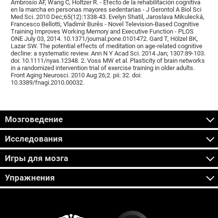
Ambrosio AF, Wang C, Holtzer R. - Efecto de la rehabilitación cognitiva
en la marcha en personas mayores sedentarias - J Gerontol A Biol Sci
Med Sci. 2010 Dec;65(12):1338-43. Evelyn Shatil, Jaroslava Mikulecká,
Francesco Bellotti, Vladimír Burěs - Novel Television-Based Cognitive
Training Improves Working Memory and Executive Function - PLOS
ONE July 03, 2014. 10.1371/journal.pone.0101472. Gard T, Hölzel BK,
Lazar SW. The potential effects of meditation on age-related cognitive
decline: a systematic review. Ann N Y Acad Sci. 2014 Jan; 1307:89-103.
doi: 10.1111/nyas.12348. 2. Voss MW et al. Plasticity of brain networks
in a randomized intervention trial of exercise training in older adults.
Front Aging Neurosci. 2010 Aug 26;2. pii: 32. doi:
10.3389/fnagi.2010.00032.
Мозговедение
Исследования
Игры для мозга
Упражнения