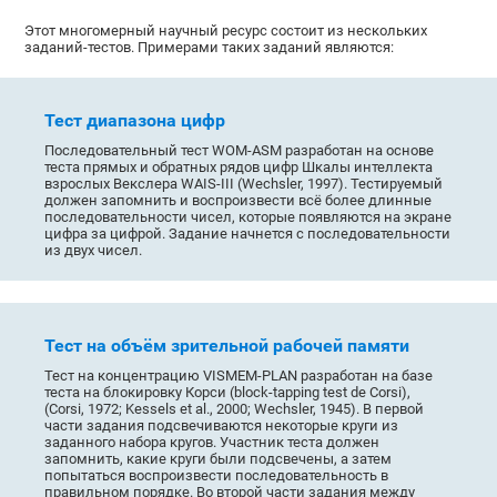
Этот многомерный научный ресурс состоит из нескольких
заданий-тестов. Примерами таких заданий являются:
Тест диапазона цифр
Последовательный тест WOM-ASM разработан на основе
теста прямых и обратных рядов цифр Шкалы интеллекта
взрослых Векслера WAIS-III (Wechsler, 1997). Тестируемый
должен запомнить и воспроизвести всё более длинные
последовательности чисел, которые появляются на экране
цифра за цифрой. Задание начнется с последовательности
из двух чисел.
Тест на объём зрительной рабочей памяти
Тест на концентрацию VISMEM-PLAN разработан на базе
теста на блокировку Корси (block-tapping test de Corsi),
(Corsi, 1972; Kessels et al., 2000; Wechsler, 1945). В первой
части задания подсвечиваются некоторые круги из
заданного набора кругов. Участник теста должен
запомнить, какие круги были подсвечены, а затем
попытаться воспроизвести последовательность в
правильном порядке. Во второй части задания между