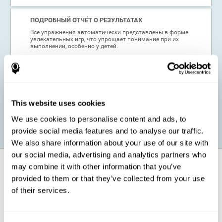
ПОДРОБНЫЙ ОТЧЁТ О РЕЗУЛЬТАТАХ
Все упражнения автоматически представлены в форме
увлекательных игр, что упрощает понимание при их
выполнении, особенно у детей.
АНАЛИЗ И РЕКОМЕНДАЦИИ
Батарея тестов на понимание прочитанного (CAB-RC)
предоставляет быструю и точную обратную связь с
помощью комплексной системы анализа результатов,
This website uses cookies
что позволяет выявить и понять симптомы, сильные и
слабые стороны, а также индекс риска.
We use cookies to personalise content and ads, to
provide social media features and to analyse our traffic.
We also share information about your use of our site with
our social media, advertising and analytics partners who
Когда рекомендуется использовать
may combine it with other information that you’ve
этот когнитивный тест на понимание
provided to them or that they’ve collected from your use
прочитанного?
of their services.
Благодаря прекрасным психометрическим качествам и
простоте в использовании, Когнитивный тест CogniFit