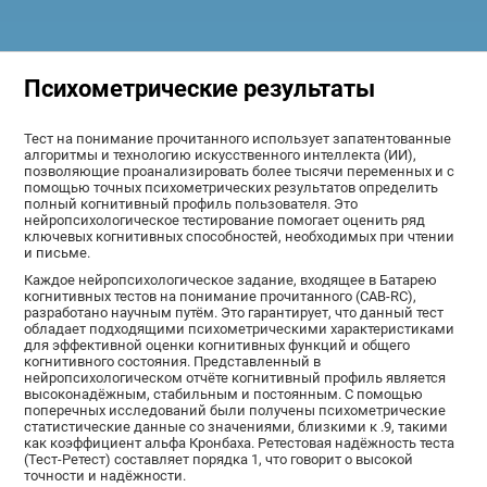
Психометрические результаты
Тест на понимание прочитанного использует запатентованные
алгоритмы и технологию искусственного интеллекта (ИИ),
позволяющие проанализировать более тысячи переменных и с
помощью точных психометрических результатов определить
полный когнитивный профиль пользователя. Это
нейропсихологическое тестирование помогает оценить ряд
ключевых когнитивных способностей, необходимых при чтении
и письме.
Каждое нейропсихологическое задание, входящее в Батарею
когнитивных тестов на понимание прочитанного (CAB-RC),
разработано научным путём. Это гарантирует, что данный тест
обладает подходящими психометрическими характеристиками
для эффективной оценки когнитивных функций и общего
когнитивного состояния. Представленный в
нейропсихологическом отчёте когнитивный профиль является
высоконадёжным, стабильным и постоянным. С помощью
поперечных исследований были получены психометрические
статистические данные со значениями, близкими к .9, такими
как коэффициент альфа Кронбаха. Ретестовая надёжность теста
(Тест-Ретест) составляет порядка 1, что говорит о высокой
точности и надёжности.