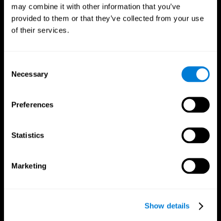
may combine it with other information that you’ve
provided to them or that they’ve collected from your use
of their services.
Consent
Necessary
Selection
Следуйте за нами
Preferences
Statistics
Мозговедение
Исследования
Человеческий мозг
Валидация цифровой терапии
Marketing
Мозг и разум
Компьютерные игры
Отделы головного мозга
Здоровые взрослые люди
Нейроны
Лётчики
Нейронная пластичность
Холистическая оценка
Show details
Умственный потенциал
Здоровые пожилые люди (iTV)
Когнитивность
Тренировка для пожилых людей