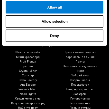
Потеря памяти
Когнитивное состояние у
Allow all
пожилых
Интеллектуальная инвалидность
Систематический обзор
Функции мозга
Таксономия SG4D
Исполнительные функции
Allow selection
Координация
Память
Восприятие
Deny
Внимание
Игры Для Мозга
Шахматы онлайн
Приключения лягушки
Мини-кроссворд
Карамельная линия
Fruit Frenzy
Пазлы
Pipe Panic
Пингвин-исследователь
Crystal Miner
Числа
Солитер
Поймай лист
Robo Factory
Взорви шары
Ant Escape
Перекрёсток
Treasure Island
Гиперпространство
Neon Lights
ЗооФреш
Сведи меня с ума
Головоломка
Визуальный кроссворд
Бензоколонка
Найдите пару
Пары и суммы