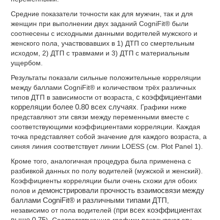
Средние показатели точности как для мужчин, так и для
женщин при выполнении двух заданий CogniFit® были
соотнесены с исходными данными водителей мужского и
женского пола, участвовавших в 1) ДТП со смертельным
исходом, 2) ДТП с травмами и 3) ДТП с материальным
ущербом.
Результаты показали сильные положительные корреляции
между баллами CogniFit® и количеством трёх различных
типов ДТП в зависимости от возраста,
с коэффициентами
корреляции более 0.80 всех случаях
. Графики ниже
представляют эти связи между переменными вместе с
соответствующими коэффициентами корреляции. Каждая
точка представляет собой значение для каждого возраста, а
синяя линия соответствует линии LOESS (см. Plot Panel 1).
Кроме того, аналогичная процедура была применена с
разбивкой данных по полу водителей (мужской и женский).
Коэффициенты корреляции были очень схожи для обоих
полов и
демонстрировали прочность взаимосвязи между
баллами CogniFit® и различными типами ДТП
,
независимо от пола водителей (
при всех коэффициентах