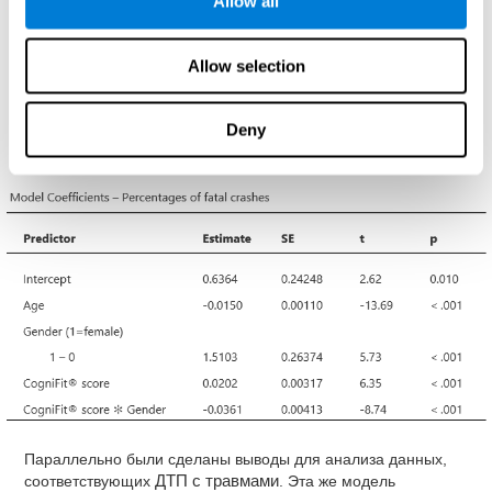
Allow all
графиках (см. Plot Panel 2), влияние баллов CogniFit®
различается по полу:
у мужчин более высокие баллы
Allow selection
CogniFit® по способности к оценке связаны с более
высоким риском попасть в ДТП со смертельным
исходом, в то время как у женщин более высокие баллы
Deny
в CogniFit® связаны с меньшим риском быть
вовлечёнными в аварии со смертельным исходом
.
Параллельно были сделаны выводы для анализа данных,
соответствующих
ДТП с травмами
. Эта же модель