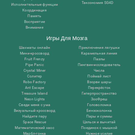
Таксономия SG4D
Исполнительные функции
Координация
Память
Восприятие
Внимание
Игры Для Мозга
Шахматы онлайн
Приключения лягушки
Мини-кроссворд
Карамельная линия
Fruit Frenzy
Пазлы
Pipe Panic
Пингвин-исследователь
Crystal Miner
Числа
Солитер
Поймай лист
Robo Factory
Взорви шары
Ant Escape
Перекрёсток
Treasure Island
Гиперпространство
Neon Lights
ЗооФреш
Сведи меня с ума
Головоломка
Визуальный кроссворд
Бензоколонка
Найдите пару
Пары и суммы
Space Rescue
Целься и вычитай
Математический хаос
Поединок с мышкой
Марбл-гонка
Нужное усилие