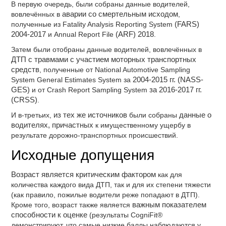
В первую очередь, были собраны данные водителей,
вовлечённых в
аварии со смертельным исходом
,
полученные из Fatality Analysis Reporting System
(FARS)
2004-2017
и Annual Report File
(ARF) 2018
.
Затем были отобраны данные водителей, вовлечённых в
ДТП с травмами с участием моторных транспортных
средств
, полученные от National Automotive Sampling
System General Estimates System за
2004-2015 гг. (NASS-
GES)
и от Crash Report Sampling System
за 2016-2017 гг.
(CRSS)
.
И в-третьих,
из тех же источников
были собраны
данные о
водителях, причастных
к имущественному ущербу в
результате дорожно-транспортных происшествий.
Исходные допущения
Возраст является критическим фактором
как для
количества каждого вида ДТП, так и для их степени тяжести
(как правило, пожилые водители реже попадают в ДТП).
Кроме того, возраст также является
важным показателем
способности к оценке
(результаты CogniFit®
демонстрируют, что самые низкие баллы наблюдаются у