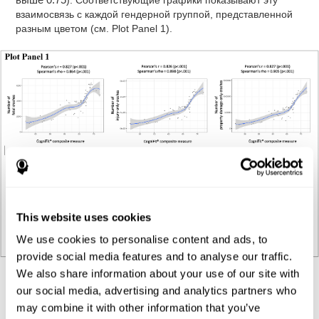
выше 0.75
). Соответствующие графики показывают эту
взаимосвязь с каждой гендерной группой, представленной
разным цветом (см. Plot Panel 1).
This website uses cookies
We use cookies to personalise content and ads, to
provide social media features and to analyse our traffic.
We also share information about your use of our site with
Регрессионный анализ
our social media, advertising and analytics partners who
may combine it with other information that you’ve
Анализ линейной регрессии проводился с использованием