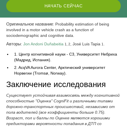
НАЧАТЬ СЕЙЧАС
Оригинальное название
: Probability estimation of being
involved in a motor vehicle crash as a function of
sociodemographic and cognitive data.
Авторы
:
Jon Andoni Duñabeitia
, José Luis Tapia
.
1, 2
1
1. Центр когнитивной науки - C3, Университет Небриха
(Мадрид, Испания).
2. AcqVA Aurora Center, Арктический университет
Норвегии (Tromsø, Norway).
Заключение исследования
Существует устойчивая взаимосвязь между когнитивной
способностью "Оценка" CogniFit и различными типами
дорожно-транспортных происшествий, независимо от
пола водителей (все коэффициенты больше 0.75).
Возраст, пол и баллы по Оценке являются хорошими
предикторами вероятности попадания в ДТП со