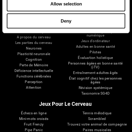
Allow selection
Deny
Votre Cerveau
Recherche
Cerveau et esprit
Validation thérapeutique
numérique
A propos du cerveau
Jeux d'ordinateur
Les parties du cerveau
Adultes en bonne santé
Neurones
Pilotes
Plasticité neuronale
Évaluation holistique
Cognition
Personnes âgées en bonne santé
Perte de Mémoire
(iTV)
Déficience intellectuelle
Entraînement adultes âgés
Functions cérébrales
État cognitif chez les personnes
Perception
âgées
Attention
Révision systémique
Taxonomie SG4D
Jeux Pour Le Cerveau
Échecs en ligne
Tennis mélodique
Mini-mots croisés
Scrambled
Fruit Frenzy
Trouvez votre animal de compagnie
Pipe Panic
Paires musicales