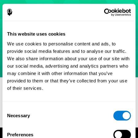
This website uses cookies
We use cookies to personalise content and ads, to
provide social media features and to analyse our traffic.
We also share information about your use of our site with
our social media, advertising and analytics partners who
may combine it with other information that you’ve
provided to them or that they’ve collected from your use
Références
of their services.
Eriksen, B. A.; Eriksen, C. W. (1974). "Effects of noise letters upon
identification of a target letter in a non- search task". Perception
and Psychophysics. 16: 143–149. doi:10.3758/bf03203267.
Consent
Necessary
Selection
Preferences