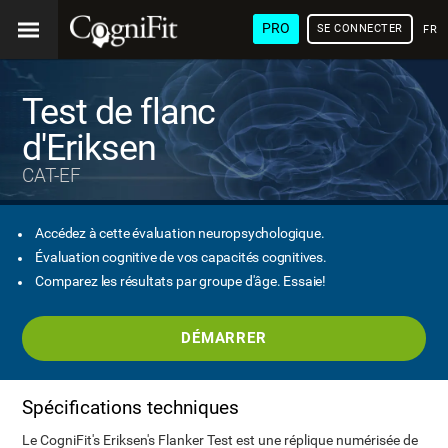
PRO
SE CONNECTER
FRA
Test de flanc
d'Eriksen
CAT-EF
Accédez à cette évaluation neuropsychologique.
Évaluation cognitive de vos capacités cognitives.
Comparez les résultats par groupe d'âge. Essaie!
DÉMARRER
Spécifications techniques
Le CogniFit's Eriksen's Flanker Test est une réplique numérisée de