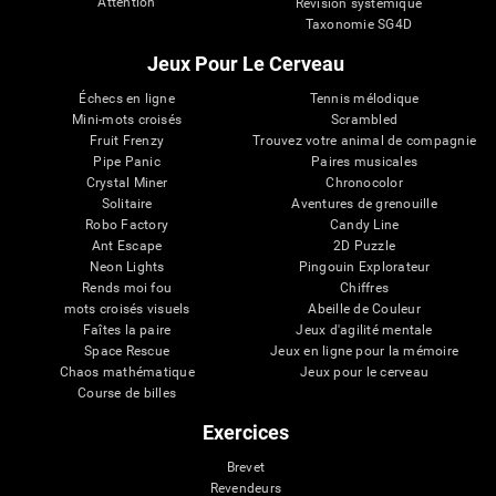
Attention
Révision systémique
Taxonomie SG4D
Jeux Pour Le Cerveau
Échecs en ligne
Tennis mélodique
Mini-mots croisés
Scrambled
Fruit Frenzy
Trouvez votre animal de compagnie
Pipe Panic
Paires musicales
Crystal Miner
Chronocolor
Solitaire
Aventures de grenouille
Robo Factory
Candy Line
Ant Escape
2D Puzzle
Neon Lights
Pingouin Explorateur
Rends moi fou
Chiffres
mots croisés visuels
Abeille de Couleur
Faîtes la paire
Jeux d'agilité mentale
Space Rescue
Jeux en ligne pour la mémoire
Chaos mathématique
Jeux pour le cerveau
Course de billes
Exercices
Brevet
Revendeurs