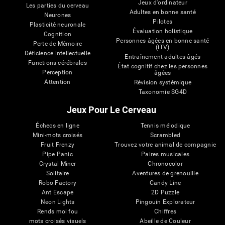
Jeux d'ordinateur
Les parties du cerveau
Adultes en bonne santé
Neurones
Pilotes
Plasticité neuronale
Évaluation holistique
Cognition
Personnes âgées en bonne santé
Perte de Mémoire
(iTV)
Déficience intellectuelle
Entraînement adultes âgés
Functions cérébrales
État cognitif chez les personnes
Perception
âgées
Attention
Révision systémique
Taxonomie SG4D
Jeux Pour Le Cerveau
Échecs en ligne
Tennis mélodique
Mini-mots croisés
Scrambled
Fruit Frenzy
Trouvez votre animal de compagnie
Pipe Panic
Paires musicales
Crystal Miner
Chronocolor
Solitaire
Aventures de grenouille
Robo Factory
Candy Line
Ant Escape
2D Puzzle
Neon Lights
Pingouin Explorateur
Rends moi fou
Chiffres
mots croisés visuels
Abeille de Couleur