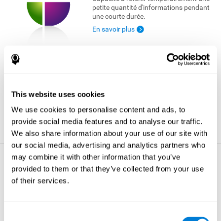
petite quantité d'informations pendant
une courte durée.
En savoir plus
Perception Spatiale
Capacité à évaluer la position des objets
This website uses cookies
et à comprendre leurs relations dans
l'environnement.
We use cookies to personalise content and ads, to
En savoir plus
provide social media features and to analyse our traffic.
We also share information about your use of our site with
our social media, advertising and analytics partners who
may combine it with other information that you’ve
Surveillance
provided to them or that they’ve collected from your use
Capacité à superviser notre conduite et
of their services.
à nous assurer que notre plan d'action
soit rempli.
En savoir plus
Consent