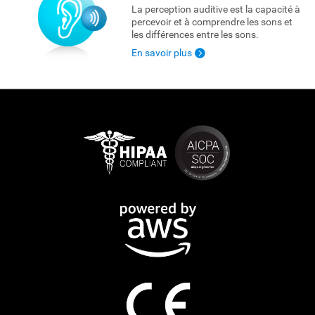
La perception auditive est la capacité à
percevoir et à comprendre les sons et
les différences entre les sons.
En savoir plus