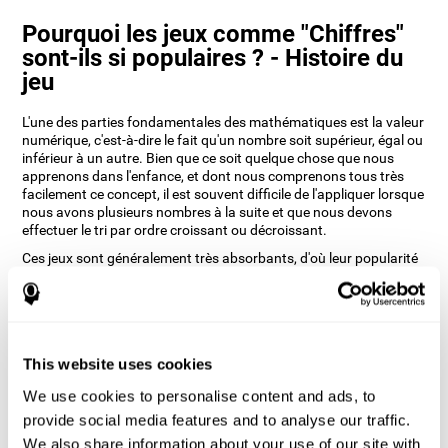
Pourquoi les jeux comme "Chiffres"
sont-ils si populaires ? - Histoire du
jeu
L'une des parties fondamentales des mathématiques est la valeur
numérique, c'est-à-dire le fait qu'un nombre soit supérieur, égal ou
inférieur à un autre. Bien que ce soit quelque chose que nous
apprenons dans l'enfance, et dont nous comprenons tous très
facilement ce concept, il est souvent difficile de l'appliquer lorsque
nous avons plusieurs nombres à la suite et que nous devons
effectuer le tri par ordre croissant ou décroissant.
Ces jeux sont généralement très absorbants, d'où leur popularité
à tout âge. Les concepteurs de CogniFit ont voulu faire une
version en ligne prenant en compte non seulement différents
niveaux de difficulté, mais aussi un design simple et facile à
utiliser.
Comment le jeu mental "Chiffres"
This website uses cookies
améliore-t-il mes compétences
We use cookies to personalise content and ads, to
cognitives ?
provide social media features and to analyse our traffic.
We also share information about your use of our site with