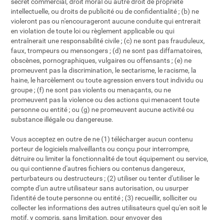
secret commercial, droit moral ou autre droit de propriété
intellectuelle, ou droits de publicité ou de confidentialité ; (b) ne
violeront pas ou n'encourageront aucune conduite qui entrerait
en violation de toute loi ou règlement applicable ou qui
entraînerait une responsabilité civile ; (c) ne sont pas frauduleux,
faux, trompeurs ou mensongers ; (d) ne sont pas diffamatoires,
obscènes, pornographiques, vulgaires ou offensants ; (e) ne
promeuvent pas la discrimination, le sectarisme, le racisme, la
haine, le harcèlement ou toute agression envers tout individu ou
groupe ; (f) ne sont pas violents ou menaçants, ou ne
promeuvent pas la violence ou des actions qui menacent toute
personne ou entité ; ou (g) ne promeuvent aucune activité ou
substance illégale ou dangereuse.
Vous acceptez en outre de ne (1) télécharger aucun contenu
porteur de logiciels malveillants ou conçu pour interrompre,
détruire ou limiter la fonctionnalité de tout équipement ou service,
ou qui contienne d'autres fichiers ou contenus dangereux,
perturbateurs ou destructeurs ; (2) utiliser ou tenter d'utiliser le
compte d'un autre utilisateur sans autorisation, ou usurper
l'identité de toute personne ou entité ; (3) recueillir, solliciter ou
collecter les informations des autres utilisateurs quel qu'en soit le
motif, y compris, sans limitation, pour envoyer des