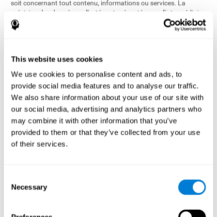
soit concernant tout contenu, informations ou services. La
précision des données collectées et présentées par l'intermédiaire
des Services ne contient aucune indication que les Services est ou
devrait être considéré comme un dispositif médical par la Food
and Drug Administration (FDA) ou l’Agence Européenne des
Médicaments (AEM).
This website uses cookies
Les Services n'est pas prévu pour fournir un diagnostic, pour
We use cookies to personalise content and ads, to
traiter, guérir ou empêcher toute maladie. Nous ne sommes pas
provide social media features and to analyse our traffic.
responsables de la précision, de la fiabilité, de l'accessibilité, de
We also share information about your use of our site with
l'efficacité ou de l'utilisation correcte des données que vous
our social media, advertising and analytics partners who
recevez par l'intermédiaire des Services. En cas de doute, veuillez
contacter avec un professionnel qualifié car CogniFit ne fournit
may combine it with other information that you’ve
pas ce type de service.
provided to them or that they’ve collected from your use
of their services.
L'utilisation des Services ne doit pas remplacer votre bon
jugement et votre bon sens.
Consent
11. Politique de Copyright
Necessary
Selection
CogniFit respecte la propriété intellectuelle d'autrui et attend de
ses utilisateurs qu'ils agissent de même. Conformément à sa