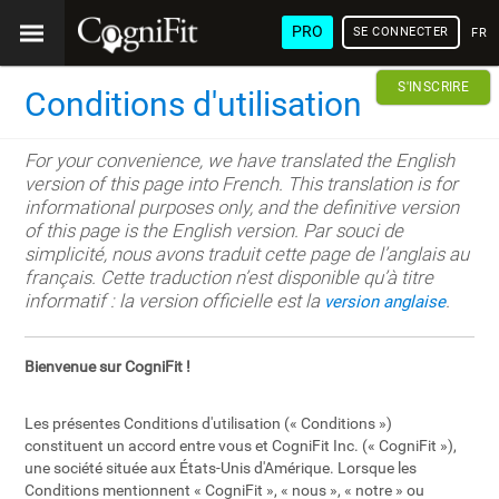
PRO
SE CONNECTER
FRA
S'INSCRIRE
Conditions d'utilisation
For your convenience, we have translated the English
version of this page into French. This translation is for
informational purposes only, and the definitive version
of this page is the English version. Par souci de
simplicité, nous avons traduit cette page de l’anglais au
français. Cette traduction n’est disponible qu’à titre
informatif : la version officielle est la
.
version anglaise
Bienvenue sur CogniFit !
Les présentes Conditions d'utilisation (« Conditions »)
constituent un accord entre vous et CogniFit Inc. (« CogniFit »),
une société située aux États-Unis d'Amérique. Lorsque les
Conditions mentionnent « CogniFit », « nous », « notre » ou