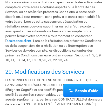
Nous nous réservons le droit de suspendre ou de désactiver votre
compte ou votre accès à certains aspects ou à la totalité des
Services, ou de résilier les présentes Conditions, à notre seule
discrétion, à tout moment, sans préavis et sans responsabilité à
votre égard. Lors de cette suspension, désactivation ou
résiliation, nous pouvons supprimer ou retirer Votre contenu,
ainsi que d'autres informations liées à votre compte. Vous
pouvez fermer votre compte à tout moment en contactant
l'
assistance client
. Lors de la résiliation des présentes Conditions
ou de la suspension, de la résiliation ou de l'interruption des
Services ou de votre compte, les dispositions suivantes des
présentes Conditions demeureront en vigueur : Sections 1, 5, 6, 9,
10, 11, 13, 14, 16, 18, 19, 20, 21, 22, 23, 24.
20. Modifications des Services
LES SERVICES ET LE CONTENU SONT FOURNIS « TEL QUEL »,
SANS GARANTIE D'AUCUNE SORTE. LES « ENTITES COGNIFIT »
dÉsignent CogniFit et ses sociÉtÉs parentes, entitÉs affiliÉes,
Besoin d'aide
sociÉtÉs associÉes, responsables, administrateurs, employÉs,
agents, reprÉsentants, partenaires, CONTRACTUELS et donneurs
de licence. SANS LIMITER LES ÉLÉMENTS SUSMENTIONNÉS,