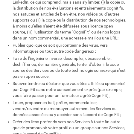
LinkedIn, ce qui comprend, mais sans s’y limiter, (i) la copie ou
la distribution de nos évaluations et entraînements cognitifs,
nos astuces et articles de bien-être, nos vidéos ou d’autres
supports ou (ii) la copie ou la distribution de nos technologies,
à moins qu’elles n’aient été diffusées sous licence open
source, (iii) l’utilisation du terme “CogniFit” ou de nos logos
dans un nom commercial, une adresse e-mail ou une URL;
Publier quoi que ce soit qui contienne des virus, vers
informatiques ou tout autre code dangereux ;
Faire de l’ingénierie inverse, décompiler, désassembler,
déchiffrer ou, de manière générale, tenter d’obtenir le code
source des Services ou de toute technologie connexe qui n’est
pas en open source ;
Sous-entendre ou déclarer que vous êtes affilié ou sponsorisé
par CogniFit sans notre consentement exprès (par exemple,
vous faire passer pour un formateur agréé CogniFit) ;
Louer, proposer en bail, prêter, commercialiser,
vendre/revendre ou monnayer autrement les Services ou
données associées ou y accéder sans l’accord de CogniFit ;
Créer des liens profonds vers nos Services à toute fin autre
que de promouvoir votre profil ou un groupe sur nos Services,
sans l’accord de CogniFit ;