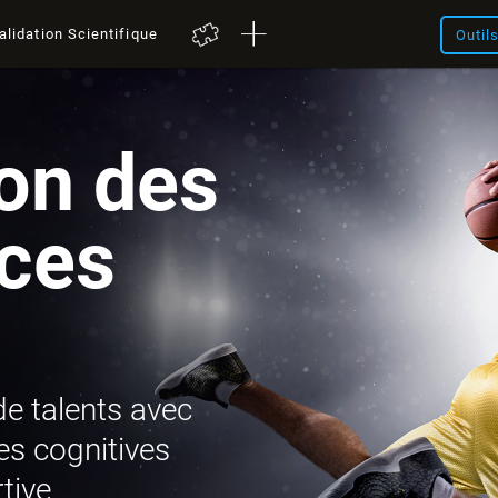
alidation Scientifique
Outil
on des
ces
de talents avec
es cognitives
tive