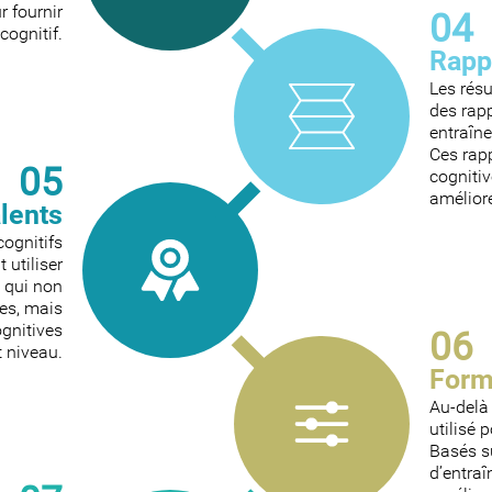
r fournir
04
cognitif.
Rapp
Les rés
des rapp
entraîne
Ces rapp
05
cognitiv
amélior
alents
cognitifs
 utiliser
s qui non
es, mais
gnitives
06
 niveau.
Form
Au-delà 
utilisé 
Basés s
d’entra