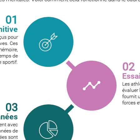
01
nitive
çus pour
ves. Ces
mémoire,
 temps de
 sportif.
02
Essa
Les athl
évaluer 
fournit 
forces e
03
nnées
sent avec
onnées de
ées sont