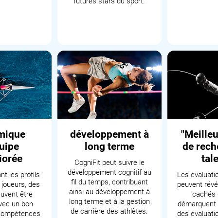
futures stars du sport.
mique
développement à
"Meille
uipe
long terme
de rech
iorée
tal
CogniFit peut suivre le
développement cognitif au
t les profils
Les évaluati
fil du temps, contribuant
 joueurs, des
peuvent révé
ainsi au développement à
uvent être
cachés 
long terme et à la gestion
vec un bon
démarquent 
de carrière des athlètes.
 compétences
des évaluati