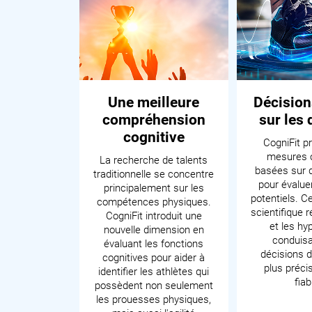
Une meilleure
Décision
compréhension
sur les
cognitive
CogniFit p
mesures o
La recherche de talents
basées sur 
traditionnelle se concentre
pour évaluer
principalement sur les
potentiels. C
compétences physiques.
scientifique r
CogniFit introduit une
et les hy
nouvelle dimension en
conduisa
évaluant les fonctions
décisions d
cognitives pour aider à
plus préci
identifier les athlètes qui
fiab
possèdent non seulement
les prouesses physiques,