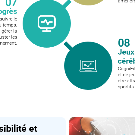
07
amélior
rogrès
suivre le
du temps.
 gérer la
uster les
08
aînement.
Jeux
céré
CogniFi
et de je
être att
sportifs
ibilité et