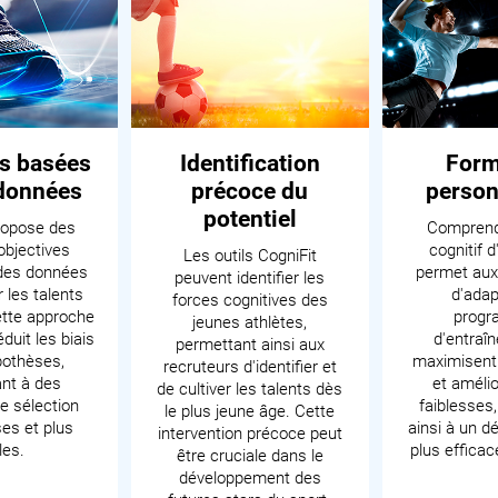
s basées
Identification
Form
 données
précoce du
person
potentiel
ropose des
Comprendr
bjectives
cognitif d
Les outils CogniFit
des données
permet aux
peuvent identifier les
 les talents
d'adap
forces cognitives des
ette approche
prog
jeunes athlètes,
éduit les biais
d'entraî
permettant ainsi aux
pothèses,
maximisent 
recruteurs d'identifier et
nt à des
et amélio
de cultiver les talents dès
e sélection
faiblesses
le plus jeune âge. Cette
ses et plus
ainsi à un 
intervention précoce peut
les.
plus efficace
être cruciale dans le
développement des