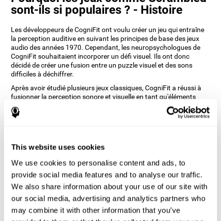
sont-ils si populaires ? - Histoire
Les développeurs de CogniFit ont voulu créer un jeu qui entraîne
la perception auditive en suivant les principes de base des jeux
audio des années 1970. Cependant, les neuropsychologues de
CogniFit souhaitaient incorporer un défi visuel. Ils ont donc
décidé de créer une fusion entre un puzzle visuel et des sons
difficiles à déchiffrer.
Après avoir étudié plusieurs jeux classiques, CogniFit a réussi à
fusionner la perception sonore et visuelle en tant qu'éléments
principaux et, en plus, a pu incorporer l'attention focalisée de
manière à ce qu'elle puisse être entraînée simultanément.
Scrambled est l'un des principaux jeux de CogniFit qui entraîne
différentes compétences cognitives de manière simultanée et
amusante.
This website uses cookies
Comment le jeu mental Scrambled
We use cookies to personalise content and ads, to
améliore-t-il mes capacités
provide social media features and to analyse our traffic.
cognitives ?
We also share information about your use of our site with
our social media, advertising and analytics partners who
Utiliser des jeux comme Scrambled de CogniFit stimule un modèle
d'activation neuronale spécifique. Une stimulation constante de
may combine it with other information that you’ve
nos compétences peut contribuer à la création de nouvelles