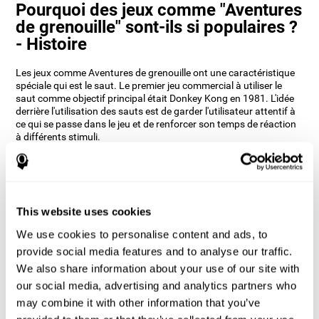
Pourquoi des jeux comme "Aventures
de grenouille" sont-ils si populaires ?
- Histoire
Les jeux comme Aventures de grenouille ont une caractéristique
spéciale qui est le saut. Le premier jeu commercial à utiliser le
saut comme objectif principal était Donkey Kong en 1981. L'idée
derrière l'utilisation des sauts est de garder l'utilisateur attentif à
ce qui se passe dans le jeu et de renforcer son temps de réaction
à différents stimuli.
Les développeurs de CogniFit, après avoir étudié différents jeux,
ont réussi à développer Aventures de grenouille en incorporant
des éléments de vitesse, des doubles sauts et des obstacles afin
que vos capacités cognitives soient constamment testées.
This website uses cookies
Comment le jeu mental "Aventures de
grenouille" améliore-t-il mes
We use cookies to personalise content and ads, to
capacités cognitives ?
provide social media features and to analyse our traffic.
We also share information about your use of our site with
L'utilisation de jeux comme Aventures de grenouille de CogniFit
our social media, advertising and analytics partners who
stimule un modèle d'activation neuronale spécifique.
may combine it with other information that you’ve
Une stimulation constante de nos capacités peut contribuer à