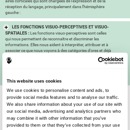
aires corticales qui sont chargées de l'expression et de la
réception du langage, principalement dans l'hémisphère
gauche :
LES FONCTIONS VISUO-PERCEPTIVES ET VISUO-
SPATIALES :
Les fonctions visuo-perceptives sont celles
qui nous permettent de reconnaître et discriminer les
informations. Elles nous aident à interpréter, attribuer et à
associer ce que nous voyons à des catégories d'ores et déjà
connues et l'intégrer à nos connaissances. Un bon
fonctionnement de ces fonctions nous permet, par exemple,
de reconnaître les membres de notre familles et nos amis ou
encore de savoir si un objet est une brosse à cheveux, des
clés ou un chapeau...
This website uses cookies
We use cookies to personalise content and ads, to
provide social media features and to analyse our traffic.
We also share information about your use of our site with
our social media, advertising and analytics partners who
may combine it with other information that you’ve
provided to them or that they’ve collected from your use