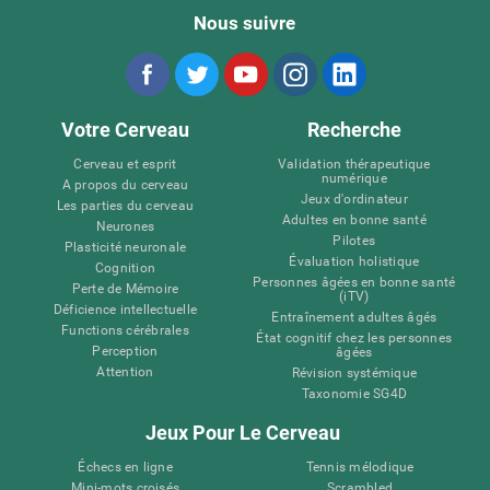
Nous suivre
Votre Cerveau
Recherche
Cerveau et esprit
Validation thérapeutique
numérique
A propos du cerveau
Jeux d'ordinateur
Les parties du cerveau
Adultes en bonne santé
Neurones
Pilotes
Plasticité neuronale
Évaluation holistique
Cognition
Personnes âgées en bonne santé
Perte de Mémoire
(iTV)
Déficience intellectuelle
Entraînement adultes âgés
Functions cérébrales
État cognitif chez les personnes
Perception
âgées
Attention
Révision systémique
Taxonomie SG4D
Jeux Pour Le Cerveau
Échecs en ligne
Tennis mélodique
Mini-mots croisés
Scrambled