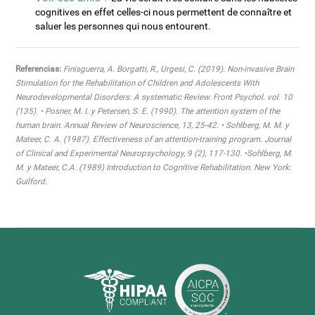
cognitives en effet celles-ci nous permettent de connaître et
saluer les personnes qui nous entourent.
Referencias:
Finisguerra, A. Borgatti, R., Urgesi, C. (2019). Non-invasive Brain
Stimulation for the Rehabilitation of Children and Adolescents With
Neurodevelopmental Disorders: A systematic Review. Front Psychol. vol. 10
(135). • Posner, M. I. y Petersen, S. E. (1990). The attention system of the
human brain. Annual Review of Neuroscience, 13, 25-42. • Sohlberg, M. M. y
Mateer, C. A. (1987). Effectiveness of an attention-training program. Journal
of Clinical and Experimental Neuropsychology, 9 (2), 117-130. •Sohlberg, M.
M. y Mateer, C.A. (1989) Introduction to Cognitive Rehabilitation. New York:
Guilford.