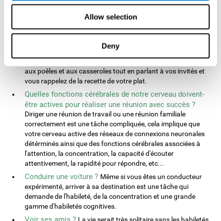
tâches physiques qui requièrent des millions de calculs mentaux
des différentes
parties du cerveau
. Ici, nous vous montrerons
Allow selection
comment vous combinez de multiples manières vos
habiletés
cognitives
et fonctions cérébrales dans votre vie quotidienne :
Deny
Est-ce que cuisiner est une bonne façon d'entraîner le
cerveau ?
Lorsque vous cuisinez, vous devez faire attention
aux poêles et aux casseroles tout en parlant à vos invités et
vous rappelez de la recette de votre plat.
Quelles fonctions cérébrales de notre cerveau doivent-
être actives pour réaliser une réunion avec succès ?
Diriger une réunion de travail ou une réunion familiale
correctement est une tâche compliquée, cela implique que
votre cerveau active des réseaux de connexions neuronales
détérminés ainsi que des fonctions cérébrales associées à
l'attention, la concentration, la capacité d'écouter
attentivement, la rapidité pour répondre, etc...
Conduire une voiture ?
Même si vous êtes un conducteur
expérimenté, arriver à sa destination est une tâche qui
demande de l'habileté, de la concentration et une grande
gamme d'habiletés cognitives.
Voir ses amis ?
La vie serait très solitaire sans les habiletés