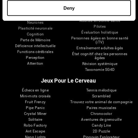
Cerveau et esprit
Validation thérapeutique
Deny
numérique
A propos du cerveau
Jeux d'ordinateur
Les parties du cerveau
Adultes en bonne santé
Neurones
Pilotes
Plasticité neuronale
Évaluation holistique
Cognition
Personnes âgées en bonne santé
Perte de Mémoire
(iTV)
Déficience intellectuelle
Entraînement adultes âgés
Functions cérébrales
État cognitif chez les personnes
Perception
âgées
Attention
Révision systémique
Taxonomie SG4D
Jeux Pour Le Cerveau
Échecs en ligne
Tennis mélodique
Mini-mots croisés
Scrambled
Fruit Frenzy
Trouvez votre animal de compagnie
Pipe Panic
Paires musicales
Crystal Miner
Chronocolor
Solitaire
Aventures de grenouille
Robo Factory
Candy Line
Ant Escape
2D Puzzle
Neon Lights
Pingouin Explorateur