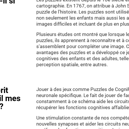
il si
cartographie. En 1767, on attribue à John S
puzzle de l'histoire. Les puzzles sont utili
non seulement les enfants mais aussi les ad
images difficiles et incluant de plus en plu
Plusieurs études ont montré que lorsque l
puzzles, ils apprennent à reconnaître et 
s'assemblent pour compléter une image. Co
avantages des puzzles et a développé ce je
cognitives des enfants et des adultes, telle
perception spatiale, entre autres.
rit
Jouer à des jeux comme Puzzles de CogniFi
neuronale spécifique. Le fait de jouer de fa
il mes
constamment à ce schéma aide les circuits
?
récupérer les fonctions cognitives affaib
Une stimulation constante de nos compéte
nouvelles synapses et aider les circuits ne