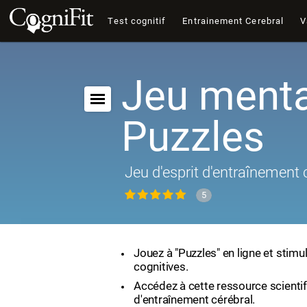
Test cognitif
Entrainement Cerebral
V
Jeu menta
Puzzles
Jeu d'esprit d'entraînement 
5
Jouez à "Puzzles" en ligne et stimu
cognitives.
Accédez à cette ressource scienti
d'entraînement cérébral.