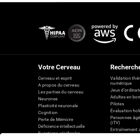
Votre Cerveau
Recherch
Cerveau et esprit
Validation thé
numérique
A propos du cerveau
Jeux d'ordinat
Les parties du cerveau
Adultes en bo
Neurones
Pilotes
Plasticité neuronale
Évaluation hol
Cognition
Personnes âgé
Perte de Mémoire
(iTV)
Déficience intellectuelle
Entraînement 
Functions cérébrales
État cognitif 