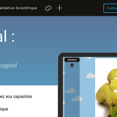
alidation Scientifique
Outil
l :
cognitif
lez vos capacités
fique