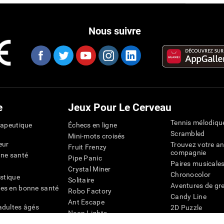
Nous suivre
e
Jeux Pour Le Cerveau
Tennis mélodiqu
rapeutique
Échecs en ligne
Scrambled
Mini-mots croisés
eur
Trouvez votre an
Fruit Frenzy
compagnie
nne santé
Pipe Panic
Paires musicale
Crystal Miner
Chronocolor
istique
Solitaire
Aventures de gre
es en bonne santé
Robo Factory
Candy Line
Ant Escape
adultes âgés
2D Puzzle
Neon Lights
chez les personnes
Pingouin Explor