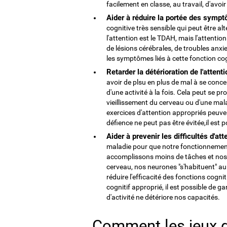
facilement en classe, au travail, d'avoir
Aider à réduire la portée des sympt
cognitive très sensible qui peut être 
l'attention est le TDAH, mais l'attentio
de lésions cérébrales, de troubles anxie
les symptômes liés à cette fonction co
Retarder la détérioration de l'attent
avoir de plsu en plus de mal à se conc
d'une activité à la fois. Cela peut se p
vieillissement du cerveau ou d'une mal
exercices d'attention appropriés peuven
défience ne peut pas être évitée,il est p
Aider à prevenir les difficultés d'att
maladie pour que notre fonctionnement 
accomplissons moins de tâches et nos 
cerveau, nos neurones "s'habituent" au 
réduire l'efficacité des fonctions cog
cognitif approprié, il est possible de 
d'activité ne détériore nos capacités.
Comment les jeux d