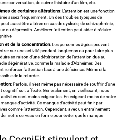
 une conversation, de suivre l'histoire d'un film, etc.
ômes de certaines altérations
: L'attention est une fonction
altérée assez fréquemment. Un des troubles typiques de
n peut aussi être altérée en cas de dyslexie, de schizophrénie,
ux ou dépressifs. Améliorer l'attention peut aider à réduire
gnitive
ion et de la concentration
: Les personnes âgées peuvent
entrer sur une activité pendant longtemps ou pour faire plus
roduire en raison d'une détérioration de l'attention due au
adie dégénérative, comme la maladie d'Alzheimer. Des
t renforcer l'attention face à une déficience. Même si la
ossible de la retarder.
ention
: Parfois, il n'est même pas nécessaire de souffrir d'une
cognitif soit affecté. Généralement, en vieillissant, nous
activités sont moins exigeantes. En exigeant moins de notre
manque d'activité. Ce manque d'activité peut finir par
nitives comme l'attention. Cependant, avec un entraînement
garder notre cerveau en forme pour éviter que le manque
e CogniFit stimulent et