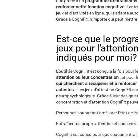
programme d'entraînement 
que grâce à un
renforcer cette fonction cognitive
. L'ent
jeux et d'activités en ligne, qui s'adapte a
Grâce à CogniFit, n'importe qui peut mettre 
Est-ce que le prog
jeux pour l'attentio
indiqués pour moi?
L'outil de CogniFit est conçu à la fois pour l
attention ou leur concentration
, et pour 
qui cherchent à récupérer et à renforcer
activités
. Les jeux d'attention CogniFit so
neuropsychologique. Grâce à leur design attr
concentration et d'attention CogniFit peuven
Personnes souhaitant améliorer l'état de le
Entraîner ma propre attention et concentra
CogniFit est conçu pour que chacun entraîn