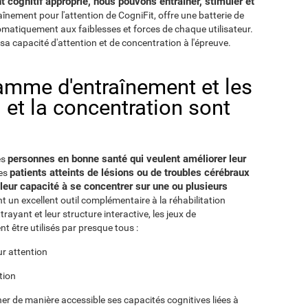
cognitif approprié, nous pouvons entraîner, stimuler et
raînement pour l'attention de CogniFit, offre une batterie de
utomatiquement aux faiblesses et forces de chaque utilisateur.
sa capacité d'attention et de concentration à l'épreuve.
ramme d'entraînement et les
n et la concentration sont
personnes en bonne santé qui veulent améliorer leur
es
patients atteints de lésions ou de troubles cérébraux
les
 leur capacité à se concentrer sur une ou plusieurs
nt un excellent outil complémentaire à la réhabilitation
ayant et leur structure interactive, les jeux de
t être utilisés par presque tous :
ur attention
tion
er de manière accessible ses capacités cognitives liées à