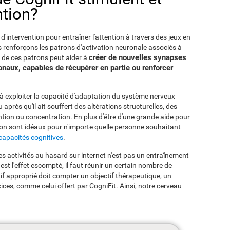
ntion?
'intervention pour entraîner l'attention à travers des jeux en
s renforçons les patrons d'activation neuronale associés à
créer de nouvelles synapses
on de ces patrons peut aider à
onaux, capables de récupérer en partie ou renforcer
 à exploiter la capacité d'adaptation du système nerveux
près qu'il ait souffert des altérations structurelles, des
ention ou concentration. En plus d'être d'une grande aide pour
ntion sont idéaux pour n'importe quelle personne souhaitant
capacités cognitives
.
s activités au hasard sur internet n'est pas un entraînement
est l'effet escompté, il faut réunir un certain nombre de
f approprié doit compter un objectif thérapeutique, un
ices, comme celui offert par CogniFit. Ainsi, notre cerveau