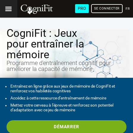
PRO
SE CONNECTER
FRA
CogniFit : Jeux
pour entraîner la
mémoire
Programme d'entraînement cognitif pour
améliorer la capacité de mémoire
Entraînez en ligne grâce aux jeux de mémoire de CogniFit et
renforcez vos habiletés cognitives
Accédez à cette ressource d'entraînement de mémoire
Mettez votre cerveau à l'épreuve et renforcez son potentiel
d'adaptation avec ce jeu de mémoire
DÉMARRER