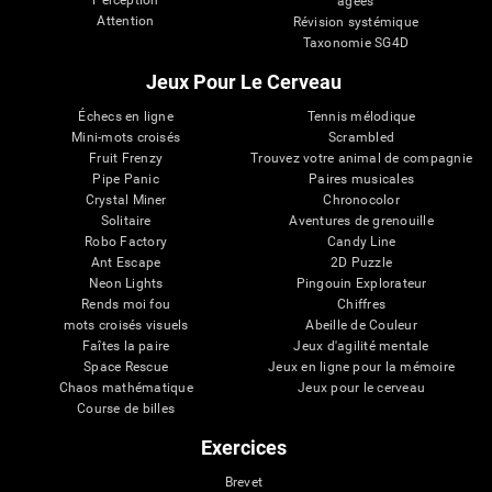
Perception
âgées
Attention
Révision systémique
Taxonomie SG4D
Jeux Pour Le Cerveau
Échecs en ligne
Tennis mélodique
Mini-mots croisés
Scrambled
Fruit Frenzy
Trouvez votre animal de compagnie
Pipe Panic
Paires musicales
Crystal Miner
Chronocolor
Solitaire
Aventures de grenouille
Robo Factory
Candy Line
Ant Escape
2D Puzzle
Neon Lights
Pingouin Explorateur
Rends moi fou
Chiffres
mots croisés visuels
Abeille de Couleur
Faîtes la paire
Jeux d'agilité mentale
Space Rescue
Jeux en ligne pour la mémoire
Chaos mathématique
Jeux pour le cerveau
Course de billes
Exercices
Brevet