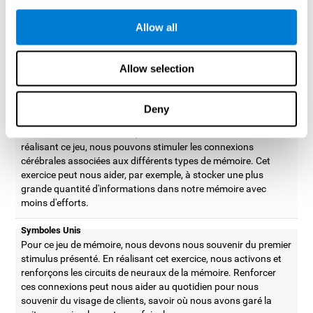
d'informations de notre mémoire. En réalisant cet exercice,
nous activons les patrons neuronaux associés à la capacité de
Allow all
stockage des souvenirs. Améliorer cette capacité cognitive
peut nous aider à être plus efficaces au quotidien, comme par
exemple, étudier ou se souvenir où nous avons laissé les clés
Allow selection
de la maison.
Nénuphars
Deny
Dans ce jeu pour entraîner la mémoire, il faut retenir et se
souvenir de l'ordre dans lequel l'allument les stimuli. En
réalisant ce jeu, nous pouvons stimuler les connexions
cérébrales associées aux différents types de mémoire. Cet
exercice peut nous aider, par exemple, à stocker une plus
grande quantité d'informations dans notre mémoire avec
moins d'efforts.
Symboles Unis
Pour ce jeu de mémoire, nous devons nous souvenir du premier
stimulus présenté. En réalisant cet exercice, nous activons et
renforçons les circuits de neuraux de la mémoire. Renforcer
ces connexions peut nous aider au quotidien pour nous
souvenir du visage de clients, savoir où nous avons garé la