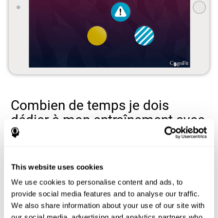
Combien de temps je dois
dédier à mon entraînement avec
les jeux de mémoire de
CogniFit?
This website uses cookies
Les séances complètes d'entraînement pour la mémoire durent
10 à 15 minutes
généralement
environ. Il est recommandé de
We use cookies to personalise content and ads, to
deux à trois séances par semaine
réaliser
réparties en jours
provide social media features and to analyse our traffic.
CogniFit peut vous
non consécutifs. Pour plus de facilité,
We also share information about your use of our site with
envoyer des rappels de séances
.
our social media, advertising and analytics partners who