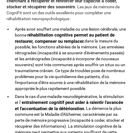
cherchant à récupérer et renforcer leur capacité à coder,
stocker et récupérer des souvenirs
. Les jeux de mémoire de
CogniFit sont un des outils excellents pour compléter une
réhabilitation neuropsychologique :
Après avoir souffert une maladie ou une lésion cérébrale, une
réhabilitation cognitive permet au patient de
bonne
restaurer, compenser ou remplacer
,dans la mesure du
possible, les fonctions altérées de la mémoire. Les amnésies
rétrogrades (incapacité à se souvenir d'évènements passés)
et les antérogrades (incapacité à incorporer de nouveaux
souvenirs) sont très communes après souffrir un ictus ou un
traumatisme crânien. Ce type de troubles pose de nombreux
problèmes pour la vie quotidienne des patients, d'où
l'importance d'être soumis à une réhabilitation de la mémoire
appropriée le plus rapidement possible.
Dans le cas d'une maladie neurodégénérative, la stimulation
entraînement cognitif peut aider à ralentir l'avancée
et l'
et l'accentuation de la détérioration
. La démence la plus
commune est la Maladie d'Alzheimer, caractérisée par sa
perte de mémoire progressive (incapacité à coder, stocker et
récupérer des informations). La stimulation cognitive de la
mémoire peut permettre aux patients souffrant de cette