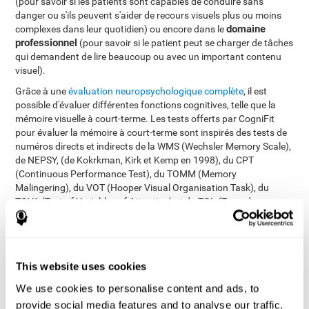
(pour savoir si les patients sont capables de conduire sans
danger ou s'ils peuvent s'aider de recours visuels plus ou moins
domaine
complexes dans leur quotidien) ou encore dans le
professionnel
(pour savoir si le patient peut se charger de tâches
qui demandent de lire beaucoup ou avec un important contenu
visuel).
Grâce à une
évaluation neuropsychologique complète
, il est
possible d'évaluer différentes fonctions cognitives, telle que la
mémoire visuelle à court-terme. Les tests offerts par CogniFit
pour évaluer la mémoire à court-terme sont inspirés des tests de
numéros directs et indirects de la WMS (Wechsler Memory Scale),
de NEPSY, (de Kokrkman, Kirk et Kemp en 1998), du CPT
(Continuous Performance Test), du TOMM (Memory
Malingering), du VOT (Hooper Visual Organisation Task), du
TOVA (Test of Variables of Attention) et du TOL (Torre de
Londres). En plus d´évaluer la mémoire visuelle à court-terme, ces
tests permettent également d'évaluer la mémoire à court-terme, le
temps de réaction, la mémoire de travail, le balayage visuel, la
perception spatiale, la planification, la mémoire contextuelle, la
This website uses cookies
flexibilité cognitive, la dénomination, la reconnaissance et la
vitesse de traitement.
We use cookies to personalise content and ads, to
provide social media features and to analyse our traffic.
Test d'Identification COM-NAM
: On vous présentera des