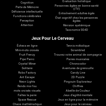
Évaluation holistique
Cognition
Personnes âgées en bonne santé
Perte de Mémoire
(iTV)
Déficience intellectuelle
Entraînement adultes âgés
Functions cérébrales
État cognitif chez les personnes
Perception
âgées
Attention
Révision systémique
Taxonomie SG4D
Jeux Pour Le Cerveau
Échecs en ligne
Tennis mélodique
Mini-mots croisés
Scrambled
Fruit Frenzy
Trouvez votre animal de compagnie
Pipe Panic
Paires musicales
Crystal Miner
Chronocolor
Solitaire
Aventures de grenouille
Robo Factory
Candy Line
Ant Escape
2D Puzzle
Neon Lights
Pingouin Explorateur
Rends moi fou
Chiffres
mots croisés visuels
Abeille de Couleur
Faîtes la paire
Jeux d'agilité mentale
Space Rescue
Jeux en ligne pour la mémoire
Chaos mathématique
Jeux pour le cerveau