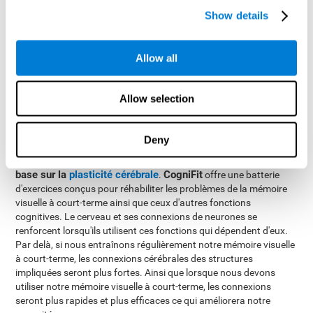
les images disparaissent et plusieurs options seront
Show details
présentées, où il faudra trouver la bonne combinaison.
Allow all
Comment réhabiliter ou améliorer
la mémoire visuelle à court-terme?
Allow selection
CogniFit
Chez
, nous offrons la possibilité d'entraîner de manière
professionnelle la mémoire visuelle à court-terme, ainsi que le
Deny
reste des habiletés cognitives.
La réhabilitation de la mémoire visuelle à court-terme se
base sur la
plasticité cérébrale
CogniFit
.
offre une batterie
d'exercices conçus pour réhabiliter les problèmes de la mémoire
visuelle à court-terme ainsi que ceux d'autres fonctions
cognitives. Le cerveau et ses connexions de neurones se
renforcent lorsqu'ils utilisent ces fonctions qui dépendent d'eux.
Par delà, si nous entraînons régulièrement notre mémoire visuelle
à court-terme, les connexions cérébrales des structures
impliquées seront plus fortes. Ainsi que lorsque nous devons
utiliser notre mémoire visuelle à court-terme, les connexions
seront plus rapides et plus efficaces ce qui améliorera notre