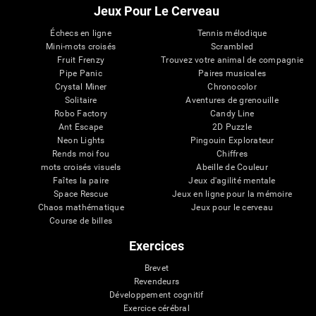
Jeux Pour Le Cerveau
Échecs en ligne
Tennis mélodique
Mini-mots croisés
Scrambled
Fruit Frenzy
Trouvez votre animal de compagnie
Pipe Panic
Paires musicales
Crystal Miner
Chronocolor
Solitaire
Aventures de grenouille
Robo Factory
Candy Line
Ant Escape
2D Puzzle
Neon Lights
Pingouin Explorateur
Rends moi fou
Chiffres
mots croisés visuels
Abeille de Couleur
Faîtes la paire
Jeux d'agilité mentale
Space Rescue
Jeux en ligne pour la mémoire
Chaos mathématique
Jeux pour le cerveau
Course de billes
Exercices
Brevet
Revendeurs
Développement cognitif
Exercice cérébral