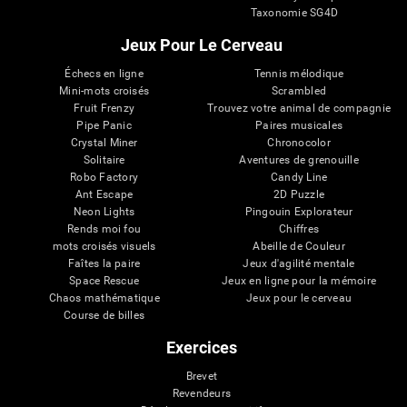
Taxonomie SG4D
Jeux Pour Le Cerveau
Échecs en ligne
Tennis mélodique
Mini-mots croisés
Scrambled
Fruit Frenzy
Trouvez votre animal de compagnie
Pipe Panic
Paires musicales
Crystal Miner
Chronocolor
Solitaire
Aventures de grenouille
Robo Factory
Candy Line
Ant Escape
2D Puzzle
Neon Lights
Pingouin Explorateur
Rends moi fou
Chiffres
mots croisés visuels
Abeille de Couleur
Faîtes la paire
Jeux d'agilité mentale
Space Rescue
Jeux en ligne pour la mémoire
Chaos mathématique
Jeux pour le cerveau
Course de billes
Exercices
Brevet
Revendeurs