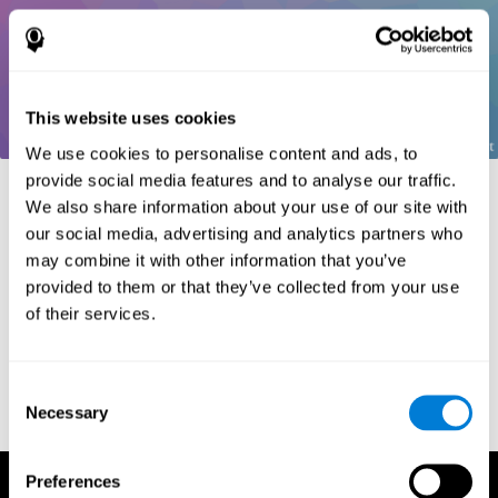
This website uses cookies
We use cookies to personalise content and ads, to
provide social media features and to analyse our traffic.
Références
We also share information about your use of our site with
Greenberg, L. M., Kindschi, C. L., & Corman, C. L. (1996). TOVA
our social media, advertising and analytics partners who
test of variables of attention: clinical guide. St. Paul, MN: TOVA
may combine it with other information that you’ve
Research Foundation.
provided to them or that they’ve collected from your use
Stroop, J. R (1935). Studies of interference in serial verbal
of their services.
reactions. Journal of experimental psychology, 18(6), 643.
Whiteside A., A synopsis of the Vienna Test System: A computer
aided psychological diagnosis. JOPED, 2002, 5 (1), 41–50.
Consent
Necessary
Selection
Preferences