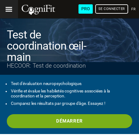
PRO
SE CONNECTER
FRA
Test de
coordination œil-
main
HECOOR: Test de coordination
Test d'évaluation neuropsychologique.
Vérifie et évalue les habiletés cognitives associées à la
coordination et la perception.
Comparez les résultats par groupe d'âge. Essayez !
DÉMARRER