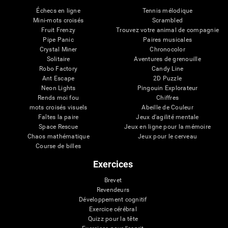
Échecs en ligne
Tennis mélodique
Mini-mots croisés
Scrambled
Fruit Frenzy
Trouvez votre animal de compagnie
Pipe Panic
Paires musicales
Crystal Miner
Chronocolor
Solitaire
Aventures de grenouille
Robo Factory
Candy Line
Ant Escape
2D Puzzle
Neon Lights
Pingouin Explorateur
Rends moi fou
Chiffres
mots croisés visuels
Abeille de Couleur
Faîtes la paire
Jeux d'agilité mentale
Space Rescue
Jeux en ligne pour la mémoire
Chaos mathématique
Jeux pour le cerveau
Course de billes
Exercices
Brevet
Revendeurs
Développement cognitif
Exercice cérébral
Quizz pour la tête