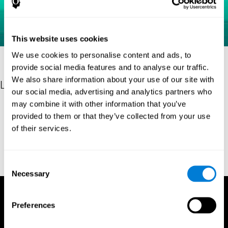
This website uses cookies
We use cookies to personalise content and ads, to
provide social media features and to analyse our traffic.
We also share information about your use of our site with
Les références
our social media, advertising and analytics partners who
may combine it with other information that you’ve
Raven, J. C. (1936). Mental tests used in genetic studies: The
provided to them or that they’ve collected from your use
performance of related individuals on tests mainly educative and
mainly reproductive. MSc Thesis, University of London.
of their services.
Raven, J. C. (1938) Raven’s progressive matrices (1938): sets A,
B, C, D, E. Melbourne: Australian Council for Educational
Consent
Research; 1938.
Necessary
Selection
Preferences