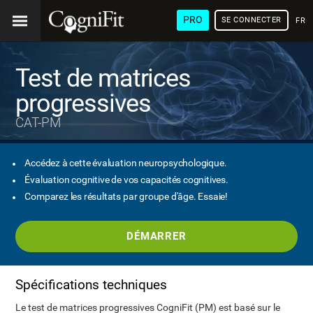
PRO
SE CONNECTER
FRA
Test de matrices
progressives
CAT-PM
Accédez à cette évaluation neuropsychologique.
Évaluation cognitive de vos capacités cognitives.
Comparez les résultats par groupe d'âge. Essaie!
DÉMARRER
Spécifications techniques
Le test de matrices progressives CogniFit (PM) est basé sur le