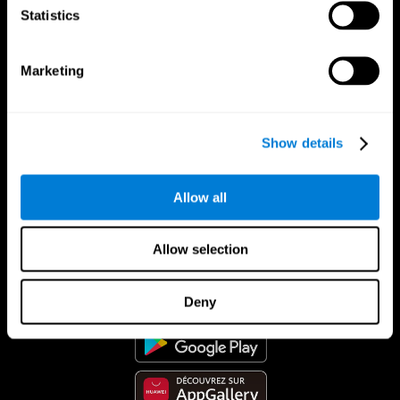
Statistics
Marketing
Show details
Allow all
Allow selection
App CogniFit
Deny