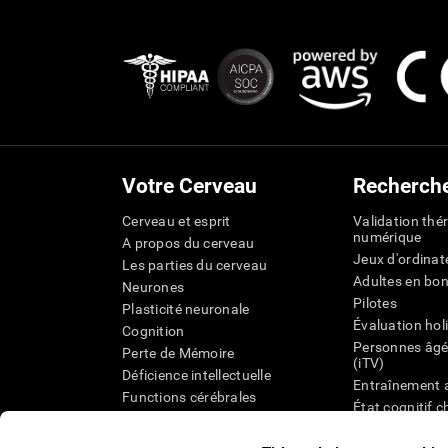
Votre Cerveau
Recherch
Cerveau et esprit
Validation thé
numérique
A propos du cerveau
Jeux d'ordinat
Les parties du cerveau
Adultes en bo
Neurones
Pilotes
Plasticité neuronale
Évaluation hol
Cognition
Personnes âgé
Perte de Mémoire
(iTV)
Déficience intellectuelle
Entraînement 
Functions cérébrales
État cognitif 
Perception
âgées
Attention
Révision syst