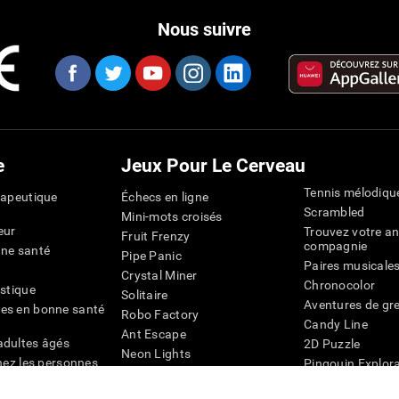
Nous suivre
e
Jeux Pour Le Cerveau
Tennis mélodiqu
rapeutique
Échecs en ligne
Scrambled
Mini-mots croisés
eur
Trouvez votre an
Fruit Frenzy
compagnie
nne santé
Pipe Panic
Paires musicale
Crystal Miner
Chronocolor
istique
Solitaire
Aventures de gre
es en bonne santé
Robo Factory
Candy Line
Ant Escape
adultes âgés
2D Puzzle
Neon Lights
chez les personnes
Pingouin Explor
Rends moi fou
Chiffres
mots croisés visuels
émique