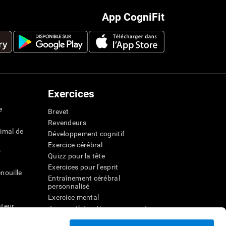
App CogniFit
Exercices
e
Brevet
Revendeurs
imal de
Développement cognitif
Exercice cérébral
s
Quizz pour la tête
Exercices pour l'esprit
nouille
Entraînement cérébral
personnalisé
Exercice mental
ateur
Jeux mathématiques amusants
Compréhension de lecture