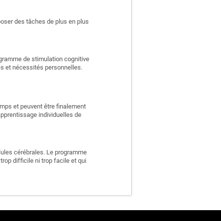
poser des tâches de plus en plus
rogramme de stimulation cognitive
es et nécessités personnelles.
emps et peuvent être finalement
apprentissage individuelles de
llules cérébrales. Le programme
p difficile ni trop facile et qui