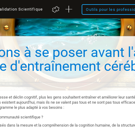
alidation Scientifique
Outils pour les professi
ons à se poser avant l
 d'entraînement céréb
illesse et déclin cognitif, plus les gens souhaitent entraîner et améliorer leur sa
xistent aujourd'hui, mais ils ne se valent pas tous et ne sont pas tous efficac
ogramme le plus adapté à vos besoins :
communauté scientifique ?
és dans la mesure et la compréhension de la cognition humaine, de la structure