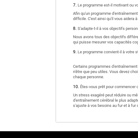
Le programme est-il motivant ou vou
Afin qu'un programme d'entraînement c
difficile. C'est ainsi qu'il vous aidera 
S'adapte-t-il à vos objectifs person
Nous avons tous des objectifs différe
qui puisse mesurer vos capacités cogn
Le programme convient-il à votre st
Certains programmes d'entraînement cé
n'être que peu utiles. Vous devez cho
chaque personne.
Êtes-vous prêt pour commencer ou
Un stress exagéré peut réduire ou mê
d'entraînement cérébral le plus adapté 
s'ajuste à vos besoins au fur et à fur