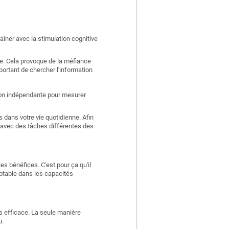
aîner avec la stimulation cognitive
e. Cela provoque de la méfiance
portant de chercher l'information
ation indépendante pour mesurer
 dans votre vie quotidienne. Afin
 avec des tâches différentes des
es bénéfices. C'est pour ça qu'il
otable dans les capacités
ns efficace. La seule manière
u.