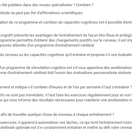
les été publiées dans des revues spécialisées ? Combien ?
'étude ne peut pas fire d'affirmations scientifiques.
sation de ce programme et combien de capacités cognitives est-il possible d'entr
ognitif présente les avantages de l'entraînement de façon très floue et ambigü
rogramme permettra d'obtenir des changements positifs sur le cerveau. Il est im
s pouvez attendre d'un programme d'entraînement cérébral.
 du cerveau ou les capacités cognitives qu'il entraîne et propose-t-il une évalu
d'un programme de stimulation cognitive est s'il vous apportera des améliorations
mme d'entraînement cérébral doit fournir des évaluations personnalisée réalisée
ement et indique-t-il combien d'heures et de fois par semaine il faut s'entraîner ?
ifs ne sont pas immédiats. Il faut faire les exercices régulièrement pour en voir l
e qui vous informe des résultats nécessaires pour maintenir une amélioration n
é, afin de travailler quelque chose de nouveau à chaque entraînement ?
 exercices, il apprend à automatiser ces tâches, ce qui rend l'entraînement moi
 cérébrale optimale est d e constamment entraîner et mettre au défi votre cervea