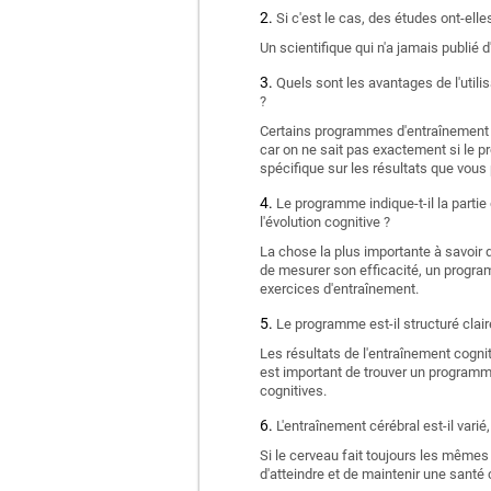
Si c'est le cas, des études ont-el
Un scientifique qui n'a jamais publié d
Quels sont les avantages de l'utili
?
Certains programmes d'entraînement c
car on ne sait pas exactement si le p
spécifique sur les résultats que vou
Le programme indique-t-il la partie
l'évolution cognitive ?
La chose la plus importante à savoir 
de mesurer son efficacité, un progra
exercices d'entraînement.
Le programme est-il structuré clair
Les résultats de l'entraînement cognit
est important de trouver un programm
cognitives.
L'entraînement cérébral est-il vari
Si le cerveau fait toujours les mêmes
d'atteindre et de maintenir une santé