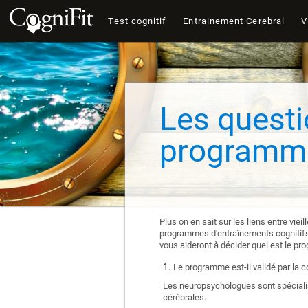
Test cognitif
Entrainement Cerebral
V
Les questi
programme
Plus on en sait sur les liens entre vie
programmes d'entraînements cognitifs e
vous aideront à décider quel est le pr
Le programme est-il validé par la 
Les neuropsychologues sont spécialis
cérébrales.