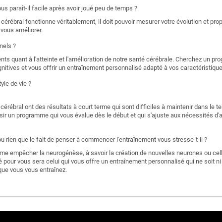
s paraît-il facile après avoir joué peu de temps ?
érébral fonctionne véritablement, il doit pouvoir mesurer votre évolution et pro
à vous améliorer.
nels ?
nts quant à l'atteinte et l'amélioration de notre santé cérébrale. Cherchez un p
itives et vous offrir un entraînement personnalisé adapté à vos caractéristiqu
yle de vie ?
rébral ont des résultats à court terme qui sont difficiles à maintenir dans le t
isir un programme qui vous évalue dès le début et qui s'ajuste aux nécessités d'
 rien que le fait de penser à commencer l'entraînement vous stresse-t-il ?
me empêcher la neurogénèse, à savoir la création de nouvelles neurones ou ce
pour vous sera celui qui vous offre un entraînement personnalisé qui ne soit ni tro
 que vous vous entraînez.