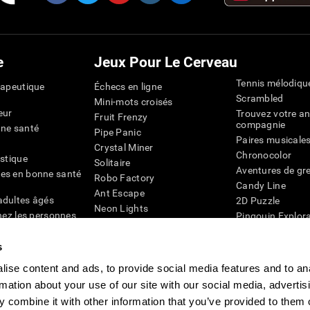
e
Jeux Pour Le Cerveau
Tennis mélodiqu
rapeutique
Échecs en ligne
Scrambled
Mini-mots croisés
eur
Trouvez votre an
Fruit Frenzy
compagnie
nne santé
Pipe Panic
Paires musicale
Crystal Miner
Chronocolor
istique
Solitaire
Aventures de gre
es en bonne santé
Robo Factory
Candy Line
Ant Escape
adultes âgés
2D Puzzle
Neon Lights
chez les personnes
Pingouin Explor
Rends moi fou
Chiffres
mots croisés visuels
émique
s
Abeille de Coule
Faîtes la paire
4D
Jeux d'agilité m
ise content and ads, to provide social media features and to an
Space Rescue
Jeux en ligne pou
Chaos mathématique
rmation about your use of our site with our social media, advertis
mémoire
Course de billes
 combine it with other information that you’ve provided to them o
Jeux pour le cer