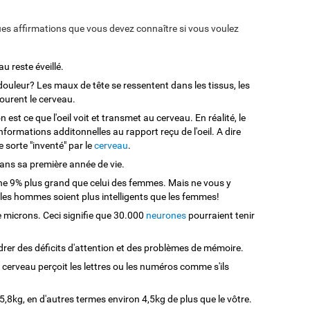
s affirmations que vous devez connaître si vous voulez
 reste éveillé.
douleur? Les maux de tête se ressentent dans les tissus, les
ourent le cerveau.
 est ce que l'oeil voit et transmet au cerveau. En réalité, le
formations additonnelles au rapport reçu de l'oeil. A dire
 sorte "inventé" par le
cerveau
.
 dans sa première année de vie.
 9% plus grand que celui des femmes. Mais ne vous y
 les hommes soient plus intelligents que les femmes!
 microns. Ceci signifie que 30.000
neurones
pourraient tenir
rer des déficits d'attention et des problèmes de mémoire.
e cerveau perçoit les lettres ou les numéros comme s'ils
,8kg, en d'autres termes environ 4,5kg de plus que le vôtre.