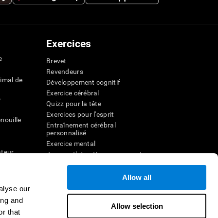
Exercices
e
Brevet
Revendeurs
imal de
Développement cognitif
Exercice cérébral
s
Quizz pour la tête
Exercices pour l'esprit
nouille
Entraînement cérébral
personnalisé
Exercice mental
ateur
Jeux mathématiques amusants
Compréhension de lecture
ur
Enfants surdoués
Allow all
entale
Batailles cérébrales
alyse our
r la
Test de QI
ing and
Allow selection
r that
veau