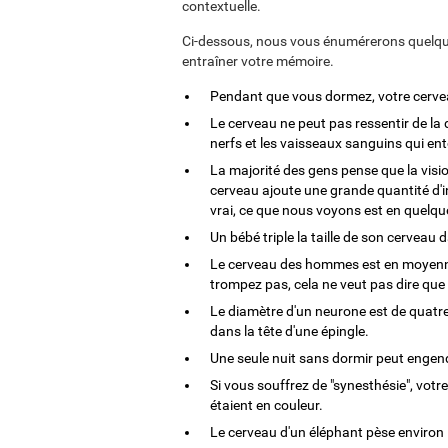
contextuelle.
Ci-dessous, nous vous énumérerons quelque
entraîner votre mémoire.
Pendant que vous dormez, votre cerveau
Le cerveau ne peut pas ressentir de la 
nerfs et les vaisseaux sanguins qui ent
La majorité des gens pense que la vision
cerveau ajoute une grande quantité d'in
vrai, ce que nous voyons est en quelque
Un bébé triple la taille de son cerveau
Le cerveau des hommes est en moyenne
trompez pas, cela ne veut pas dire que
Le diamètre d'un neurone est de quatre
dans la tête d'une épingle.
Une seule nuit sans dormir peut engend
Si vous souffrez de "synesthésie", votr
étaient en couleur.
Le cerveau d'un éléphant pèse environ 5