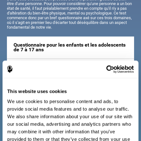
être d'une personne. Pour pouvoir considérer qu'une personne a un bon
état de santé, il faut préalablement prendre en compte qu'il n'y a pas
d'altération du bien-être physique, mental ou psychologique. Ce test
commence donc par un bref questionnaire axé sur ces trois domaines,
où il s'agit en premier lieu d'écarter tout déséquilibre dans un aspect
fondamental de notre vie.
Questionnaire pour les enfants et les adolescents
de 7 à 17 ans
Consiste en une série de questions faciles à répondre qui
doivent être remplies par le tuteur ou le professionnel
responsable de l'évaluation. Le questionnaire comprend des
questions sur les domaines suivants : le bien-être physique (être
dans un état physique approprié), le bien-être psychologique (un
This website uses cookies
bon état de nos processus cognitifs et émotionnels) et le bien-
être social (maintenir des relations saines et riches avec les
We use cookies to personalise content and ads, to
personnes qui nous entourent). Les questions appartenant à
provide social media features and to analyse our traffic.
chaque domaine sont adaptées à la vie quotidienne des enfants
et des adolescents de cet âge.
We also share information about your use of our site with
our social media, advertising and analytics partners who
may combine it with other information that you’ve
Questionnaire pour les adultes et les personnes
provided to them or that they’ve collected from your use