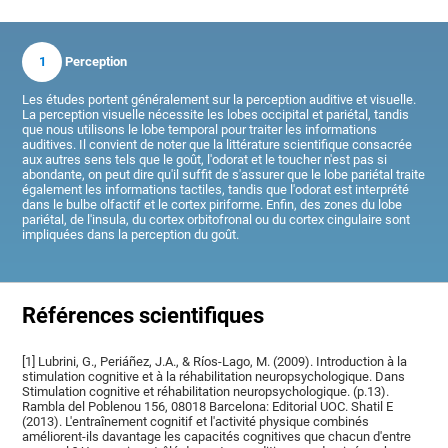
1
Perception
Les études portent généralement sur la perception auditive et visuelle.
La perception visuelle nécessite les lobes occipital et pariétal, tandis
que nous utilisons le lobe temporal pour traiter les informations
auditives. Il convient de noter que la littérature scientifique consacrée
aux autres sens tels que le goût, l'odorat et le toucher n'est pas si
abondante, on peut dire qu'il suffit de s'assurer que le lobe pariétal traite
également les informations tactiles, tandis que l'odorat est interprété
dans le bulbe olfactif et le cortex piriforme. Enfin, des zones du lobe
pariétal, de l'insula, du cortex orbitofronal ou du cortex cingulaire sont
impliquées dans la perception du goût.
Références scientifiques
[1] Lubrini, G., Periáñez, J.A., & Ríos-Lago, M. (2009). Introduction à la
stimulation cognitive et à la réhabilitation neuropsychologique. Dans
Stimulation cognitive et réhabilitation neuropsychologique. (p.13).
Rambla del Poblenou 156, 08018 Barcelona: Editorial UOC. Shatil E
(2013). L'entraînement cognitif et l'activité physique combinés
améliorent-ils davantage les capacités cognitives que chacun d'entre