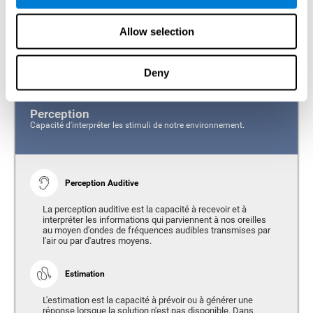
réunir les informations perçues par les différents organes sensoriels
afin que nous puissions interagir efficacement avec les stimuli
externes, indépendamment de l'organe sensoriel stimulé.
Allow selection
Étant donné l'importance de la perception dans notre vie, la batterie de
perception CogniFit (CAB-PC) accorde une grande importance à la
mesure des capacités suivantes:
Deny
Perception
Capacité d'interpréter les stimuli de notre environnement.
Perception Auditive
La perception auditive est la capacité à recevoir et à
interpréter les informations qui parviennent à nos oreilles
au moyen d'ondes de fréquences audibles transmises par
l'air ou par d'autres moyens.
Estimation
L'estimation est la capacité à prévoir ou à générer une
réponse lorsque la solution n'est pas disponible. Dans