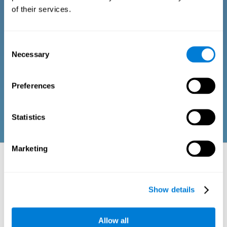
âgées
of their services.
Consiste en une série de questions auxquelles il est facile de
Consent
répondre et qui peuvent être complétées par le professionnel
responsable de l'évaluation ou par la personne qui passe le test
Necessary
Selection
d'évaluation cognitive générale. Le questionnaire recueille des
éléments sur le bien-être psychologique, les signes liés au bien-
être physique ou aux relations sociales (frustrations ou
incompréhensions sociales dues à un manque de perception,
Preferences
etc.) Les questions de chaque domaine sont adaptées aux
routines et aux activités des adultes ou des personnes âgées.
Statistics
Marketing
Aspects neuropsychologiques évalués :
domaines et capacités cognitives
Show details
La perception est le processus qui nous aide à interagir avec notre
environnement à travers les différents sens (vue, ouïe, toucher...) Dans
ce processus, notre cerveau est chargé d'intégrer les différents stimuli
perçus, de lui donner une idée de l'ensemble et d'interpréter ces
Allow all
informations. Les zones cérébrales d'association sont chargées de