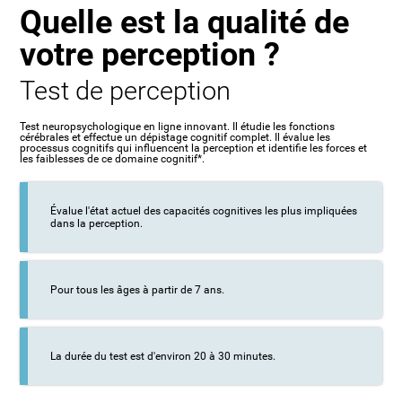
Quelle est la qualité de
votre perception ?
Test de perception
Test neuropsychologique en ligne innovant. Il étudie les fonctions
cérébrales et effectue un dépistage cognitif complet. Il évalue les
processus cognitifs qui influencent la perception et identifie les forces et
les faiblesses de ce domaine cognitif*.
Évalue l'état actuel des capacités cognitives les plus impliquées
dans la perception.
Pour tous les âges à partir de 7 ans.
La durée du test est d'environ 20 à 30 minutes.