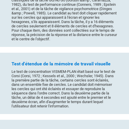
classiques de la tâche Go/No Go (Gordon &amp ; Caramazza,
1982), du test de performance continue (Conners, 1989 ; Epstein
et al., 2001) et de la tâche de vigilance psychomotrice (Dinges
&amp ; Powell, 1985). Le candidat au test doit cliquer rapidement
sur les cercles qui apparaissent à l'écran et ignorer les
hexagones, s'ils apparaissent. Dans la tâche, il y a 16 éléments
de cercles seulement et 8 éléments de cercles et d'hexagones.
Pour chaque item, des données sont collectées sur le temps de
réponse, la précision de la réponse et la distance entre le curseur
et le centre de l'objectif.
Test d'étendue de la mémoire de travail visuelle
Le test de concentration VISMEM-PLAN était basé sur le test de
Corsi (Corsi, 1972 ; Kessels et al., 2000 ; Wechsler, 1945). Dans
la première partie de la tâche, certains cercles sont éclairés,
dans un ensemble fixe de cercles. Le candidat doit mémoriser
les cercles qui ont été éclairés et essayer de reproduire la
séquence dans l'ordre correct. Dans la deuxième partie de la
tâche, un délai de 4 secondes est ajouté entre le premier et le
deuxième écran, afin d'augmenter le temps durant lequel
l'utilisateur doit retenir l'information.