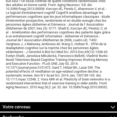
eux seul ? Un essai contrôlé de quatre conditions randomisées chez
des adultes en bonne santé. Front. Aging Neurosci. 5:8. doi:
10.3389/fnagi.2013.00008. Korczyn dC, Peretz C, Aharonson V, et al. -
Le logiciel d'entraînement cognitif CogniFit améliore davantage les
performances cognitives que les jeux informatiques classiques : étude
d'intervention prospective, randomisée et en double aveugle chez les
personnes âgées.Alzheimer et Démence : Journal de l' Association
d'Alzheimer de 2007, tres (3): S171. Shatil E, Korczyn dC, Peretzc C, et
al. - Amélioration des performances cognitives des patients âgés grâce
à un entraînement cognitif informatisé - Alzheimer et Démence :
Journal de l' Association d'Alzheimer de 2008, cuatro (4): T492.
Verghese J, J Mahoney, Ambrosio AF, Wang C, Holtzer R. - Effet de la
réadaptation cognitive sur la marche chez les personnes âgées
sédentaires - J Gerontol A Biol Sci Med Sci. 2010 Dec;65(12):1338-43.
Evelyn Shatil, Jaroslava Mikulecká, Francesco Bellotti, Vladimír Burěs -
Novel Television-Based Cognitive Training Improves Working Memory
and Executive Function - PLoS ONE July 03, 2014.
10.1371/journal.pone.0101472. Gard T, Hölzel BK, Lazar SW. The
potential effects of meditation on age-related cognitive decline: a
systematic review. Ann N Y Acad Sci. 2014 Jan; 1307:89-103. doi:
10.1111/nyas.12348. 2. Voss MW et al. Plasticity of brain networks in a
randomized intervention trial of exercise training in older adults. Front
Aging Neurosci. 2010 Aug 26;2. pii: 32. doi: 10.3389/fnagi.2010.00032.
Votre cerveau