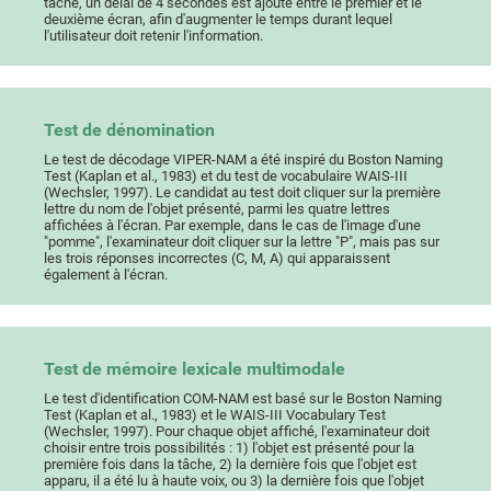
tâche, un délai de 4 secondes est ajouté entre le premier et le
deuxième écran, afin d'augmenter le temps durant lequel
l'utilisateur doit retenir l'information.
Test de dénomination
Le test de décodage VIPER-NAM a été inspiré du Boston Naming
Test (Kaplan et al., 1983) et du test de vocabulaire WAIS-III
(Wechsler, 1997). Le candidat au test doit cliquer sur la première
lettre du nom de l'objet présenté, parmi les quatre lettres
affichées à l'écran. Par exemple, dans le cas de l'image d'une
"pomme", l'examinateur doit cliquer sur la lettre "P", mais pas sur
les trois réponses incorrectes (C, M, A) qui apparaissent
également à l'écran.
Test de mémoire lexicale multimodale
Le test d'identification COM-NAM est basé sur le Boston Naming
Test (Kaplan et al., 1983) et le WAIS-III Vocabulary Test
(Wechsler, 1997). Pour chaque objet affiché, l'examinateur doit
choisir entre trois possibilités : 1) l'objet est présenté pour la
première fois dans la tâche, 2) la dernière fois que l'objet est
apparu, il a été lu à haute voix, ou 3) la dernière fois que l'objet