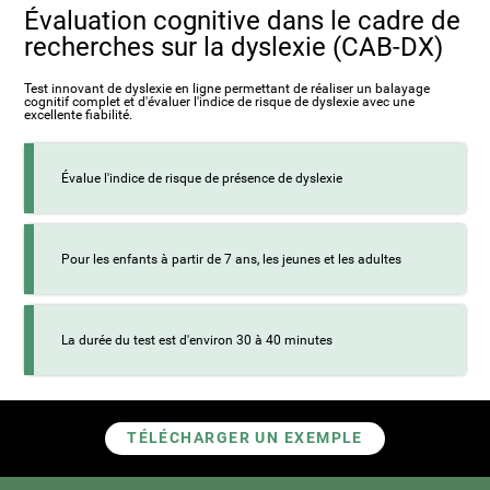
Évaluation cognitive dans le cadre de
recherches sur la dyslexie (CAB-DX)
Test innovant de dyslexie en ligne permettant de réaliser un balayage
cognitif complet et d'évaluer l'indice de risque de dyslexie avec une
excellente fiabilité.
Évalue l'indice de risque de présence de dyslexie
Pour les enfants à partir de 7 ans, les jeunes et les adultes
La durée du test est d'environ 30 à 40 minutes
TÉLÉCHARGER UN EXEMPLE