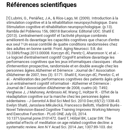
Références scientifiques
[1] Lubrini, G., Periáñez, J.A., & Ríos-Lago, M. (2009). Introduction à la
stimulation cognitive et à la réhabilitation neuropsychologique. Dans
Stimulation cognitive et réhabilitation neuropsychologique. (p.13).
Rambla del Poblenou 156, 08018 Barcelona: Editorial UOC. Shatil E
(2013). L'entraînement cognitif et l'activité physique combinés
améliorent-ils davantage les capacités cognitives que chacun d'entre
eux seul ? Un essai contrôlé de quatre conditions randomisées chez
des adultes en bonne santé. Front. Aging Neurosci. 5:8. doi:
10.3389/fnagi.2013.00008. Korczyn dC, Peretz C, Aharonson V, et al. -
Le logiciel d'entraînement cognitif CogniFit améliore davantage les
performances cognitives que les jeux informatiques classiques : étude
d'intervention prospective, randomisée et en double aveugle chez les
personnes âgées.Alzheimer et Démence : Journal de l' Association
d'Alzheimer de 2007, tres (3): S171. Shatil E, Korczyn dC, Peretzc C, et
al. - Amélioration des performances cognitives des patients âgés grâce
à un entraînement cognitif informatisé - Alzheimer et Démence :
Journal de l' Association d'Alzheimer de 2008, cuatro (4): T492.
Verghese J, J Mahoney, Ambrosio AF, Wang C, Holtzer R. - Effet de la
réadaptation cognitive sur la marche chez les personnes âgées
sédentaires - J Gerontol A Biol Sci Med Sci. 2010 Dec;65(12):1338-43.
Evelyn Shatil, Jaroslava Mikulecká, Francesco Bellotti, Vladimír Burěs -
Novel Television-Based Cognitive Training Improves Working Memory
and Executive Function - PLoS ONE July 03, 2014.
10.1371/journal.pone.0101472. Gard T, Hölzel BK, Lazar SW. The
potential effects of meditation on age-related cognitive decline: a
systematic review. Ann N Y Acad Sci. 2014 Jan; 1307:89-103. doi: