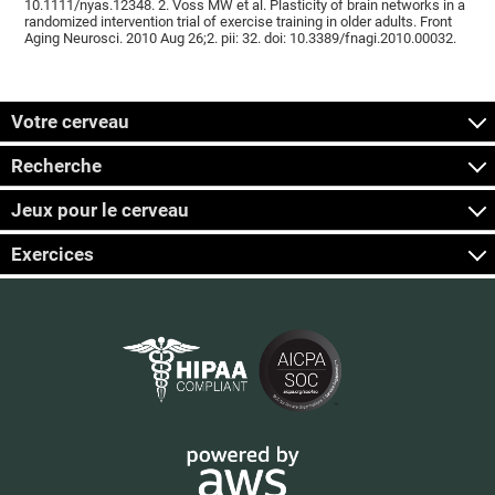
10.1111/nyas.12348. 2. Voss MW et al. Plasticity of brain networks in a
randomized intervention trial of exercise training in older adults. Front
Aging Neurosci. 2010 Aug 26;2. pii: 32. doi: 10.3389/fnagi.2010.00032.
Votre cerveau
Recherche
Jeux pour le cerveau
Exercices