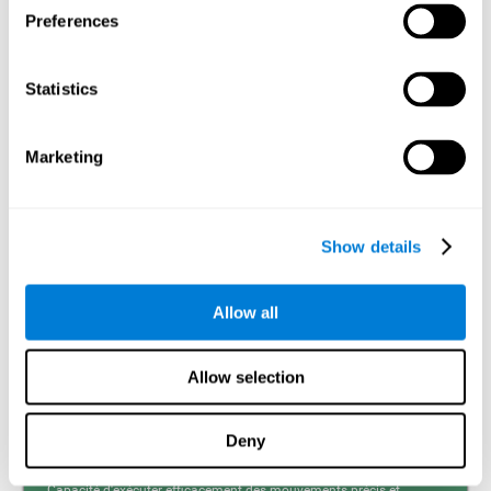
Preferences
Mémoire visuelle à court terme et dyslexie. La mémoire
visuelle à court terme est la capacité à retenir durant un
temps court une petite quantité d’information visuelle,
Statistics
comme des lettres, des mots, etc. Un problème dans la
mémoire visuelle à court terme peut empêcher la
compréhension de ce que nous lisons, car nous ne
retiendrions pas le début des phrases.
Marketing
Mémoire de Travail
Mémoire de travail et dyslexie. Il importe de prendre
Show details
conscience qu’une altération de la mémoire de travail
peut être un fort indicateur de dyslexie. La mémoire de
travail est la capacité à retenir et manipuler l’information
nécessaire pour réaliser des tâches cognitives
Allow all
complexes, comme la compréhension du langage,
l’apprentissage et le raisonnement. Un déficit de la
mémoire de travail pourrait impliquer des difficultés pour
comprendre le langage écrit tout comme le langage parlé.
Allow selection
Deny
Coordination
Capacité d'exécuter efficacement des mouvements précis et