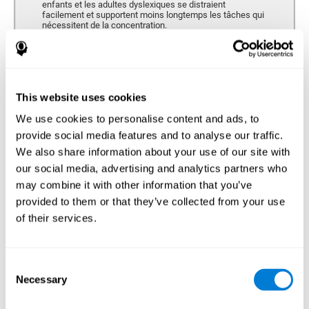
enfants et les adultes dyslexiques se distraient
facilement et supportent moins longtemps les tâches qui
nécessitent de la concentration.
Mémoire
This website uses cookies
Capacité de retenir ou manipuler de nouvelles informations et de
récupérer les souvenirs du passé.
We use cookies to personalise content and ads, to
provide social media features and to analyse our traffic.
We also share information about your use of our site with
Mémoire à Court-terme
our social media, advertising and analytics partners who
Mémoire à court terme et dyslexie. Cette capacité
may combine it with other information that you’ve
cognitive peut être altérée chez les personnes
provided to them or that they’ve collected from your use
dyslexiques. La mémoire à court terme est la capacité de
maintenir une petite quantité d’information durant une
of their services.
courte période de temps, comme lorsque nous retenons
le début d’une phrase pour la comprendre dans son
ensemble. Un problème dans la mémoire à court terme
pourrait empêcher la compréhension de ce que nous
Consent
entendons, car nous ne retenons pas correctement
l’information qui arrive à notre ouïe.
Necessary
Selection
Mémoire Visuelle à Court Terme