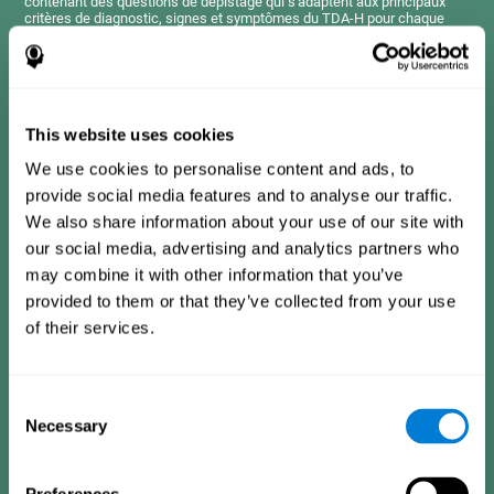
contenant des questions de dépistage qui s'adaptent aux principaux
critères de diagnostic, signes et symptômes du TDA-H pour chaque
tranche d'âge.
Les questions présentées ici sont semblables à celles que l'on trouve
dans un manuel de diagnostic, un questionnaire clinique ou une échelle
d'évaluation, mais elles ont été simplifiées afin que pratiquement tout le
monde puisse les comprendre et y répondre.
This website uses cookies
We use cookies to personalise content and ads, to
Critères de diagnostic chez les enfants de 7 à 12
ans
provide social media features and to analyse our traffic.
We also share information about your use of our site with
our social media, advertising and analytics partners who
Cela consiste en une série d’items auxquels il est facile de
may combine it with other information that you’ve
répondre et qui doivent être remplis par le tuteur ou le
professionnel en charge de l’évaluation. Le questionnaire
provided to them or that they’ve collected from your use
contient des questions concernant les domaines suivants :
of their services.
hyperactivité et impulsivité (difficulté à contrôler ses
mouvements, à attendre ou à freiner ses conduites), inattention
(impossibilité à être attentif le temps suffisant pour réaliser une
activité), problèmes dans les relations sociales (frustration,
manque d'estime de soi), apprentissage et développement
Consent
(antécédents, faible acquisition des compétences
Necessary
Selection
académiques).