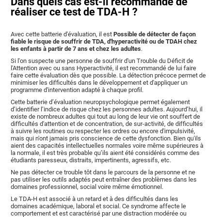
Dans quels cas est-il recommandé de
réaliser ce test de TDA-H ?
Avec cette batterie d'évaluation, il est
Possible de détecter de façon
fiable le risque de souffrir de TDA, d'hyperactivité ou de TDAH chez
les enfants à partir de 7 ans et chez les adultes
.
Si l'on suspecte une personne de souffrir d'un Trouble du Déficit de
l'Attention avec ou sans Hyperactivité, il est recommandé de lui faire
faire cette évaluation dès que possible. La détection précoce permet de
minimiser les difficultés dans le développement et d'appliquer un
programme d'intervention adapté à chaque profil.
Cette batterie d’évaluation neuropsychologique permet également
d’identifier l’indice de risque chez les personnes adultes. Aujourd’hui, il
existe de nombreux adultes qui tout au long de leur vie ont souffert de
difficultés d'attention et de concentration, de sur-activité, de difficultés
à suivre les routines ou respecter les ordres ou encore d'impulsivité,
mais qui n'ont jamais pris conscience de cette dysfonction. Bien qu'ils
aient des capacités intellectuelles normales voire même supérieures à
la normale, il est très probable qu’ils aient été considérés comme des
étudiants paresseux, distraits, impertinents, agressifs, etc.
Ne pas détecter ce trouble tôt dans le parcours de la personne et ne
pas utiliser les outils adaptés peut entraîner des problèmes dans les
domaines professionnel, social voire même émotionnel.
Le TDA-H est associé à un retard et à des difficultés dans les
domaines académique, laboral et social. Ce syndrome affecte le
comportement et est caractérisé par une distraction modérée ou