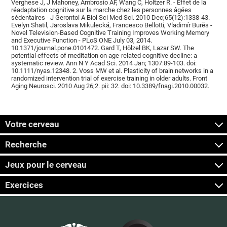
Verghese J, J Mahoney, Ambrosio AF, Wang C, Holtzer R. - Effet de la
réadaptation cognitive sur la marche chez les personnes âgées
sédentaires - J Gerontol A Biol Sci Med Sci. 2010 Dec;65(12):1338-43.
Evelyn Shatil, Jaroslava Mikulecká, Francesco Bellotti, Vladimír Burěs -
Novel Television-Based Cognitive Training Improves Working Memory
and Executive Function - PLoS ONE July 03, 2014.
10.1371/journal.pone.0101472. Gard T, Hölzel BK, Lazar SW. The
potential effects of meditation on age-related cognitive decline: a
systematic review. Ann N Y Acad Sci. 2014 Jan; 1307:89-103. doi:
10.1111/nyas.12348. 2. Voss MW et al. Plasticity of brain networks in a
randomized intervention trial of exercise training in older adults. Front
Aging Neurosci. 2010 Aug 26;2. pii: 32. doi: 10.3389/fnagi.2010.00032.
Votre cerveau
Recherche
Jeux pour le cerveau
Exercices