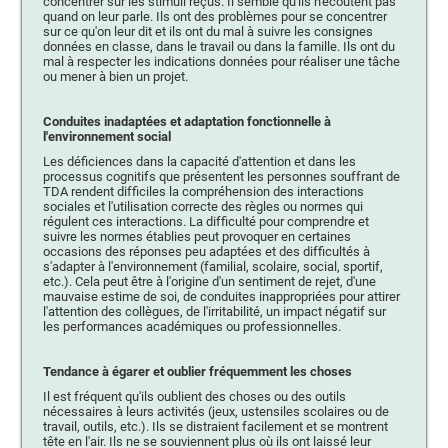
concentrer sur les stimuli reçus. Il semble qu'ils n'écoutent pas
quand on leur parle. Ils ont des problèmes pour se concentrer
sur ce qu'on leur dit et ils ont du mal à suivre les consignes
données en classe, dans le travail ou dans la famille. Ils ont du
mal à respecter les indications données pour réaliser une tâche
ou mener à bien un projet.
Conduites inadaptées et adaptation fonctionnelle à
l'environnement social
Les déficiences dans la capacité d'attention et dans les
processus cognitifs que présentent les personnes souffrant de
TDA rendent difficiles la compréhension des interactions
sociales et l'utilisation correcte des règles ou normes qui
régulent ces interactions. La difficulté pour comprendre et
suivre les normes établies peut provoquer en certaines
occasions des réponses peu adaptées et des difficultés à
s'adapter à l'environnement (familial, scolaire, social, sportif,
etc.). Cela peut être à l'origine d'un sentiment de rejet, d'une
mauvaise estime de soi, de conduites inappropriées pour attirer
l'attention des collègues, de l'irritabilité, un impact négatif sur
les performances académiques ou professionnelles.
Tendance à égarer et oublier fréquemment les choses
Il est fréquent qu'ils oublient des choses ou des outils
nécessaires à leurs activités (jeux, ustensiles scolaires ou de
travail, outils, etc.). Ils se distraient facilement et se montrent
tête en l'air. Ils ne se souviennent plus où ils ont laissé leur