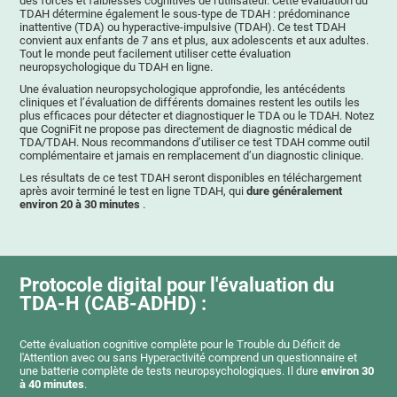
des forces et faiblesses cognitives de l'utilisateur. Cette évaluation du
TDAH détermine également le sous-type de TDAH : prédominance
inattentive (TDA) ou hyperactive-impulsive (TDAH). Ce test TDAH
convient aux enfants de 7 ans et plus, aux adolescents et aux adultes.
Tout le monde peut facilement utiliser cette évaluation
neuropsychologique du TDAH en ligne.
Une évaluation neuropsychologique approfondie, les antécédents
cliniques et l’évaluation de différents domaines restent les outils les
plus efficaces pour détecter et diagnostiquer le TDA ou le TDAH. Notez
que CogniFit ne propose pas directement de diagnostic médical de
TDA/TDAH. Nous recommandons d’utiliser ce test TDAH comme outil
complémentaire et jamais en remplacement d’un diagnostic clinique.
Les résultats de ce test TDAH seront disponibles en téléchargement
après avoir terminé le test en ligne TDAH, qui
dure généralement
environ 20 à 30 minutes
.
Protocole digital pour l'évaluation du
TDA-H (CAB-ADHD) :
Cette évaluation cognitive complète pour le Trouble du Déficit de
l'Attention avec ou sans Hyperactivité comprend un questionnaire et
une batterie complète de tests neuropsychologiques. Il dure
environ 30
à 40 minutes
.