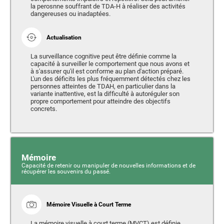
la perosnne souffrant de TDA-H à réaliser des activités
dangereuses ou inadaptées.
Actualisation
La surveillance cognitive peut être définie comme la
capacité à surveiller le comportement que nous avons et
à s'assurer qu'il est conforme au plan d'action préparé.
L'un des déficits les plus fréquemment détectés chez les
personnes atteintes de TDAH, en particulier dans la
variante inattentive, est la difficulté à autoréguler son
propre comportement pour atteindre des objectifs
concrets.
Mémoire
Capacité de retenir ou manipuler de nouvelles informations et de
récupérer les souvenirs du passé.
Mémoire Visuelle à Court Terme
La mémoire visuelle à court terme (MVCT) est définie