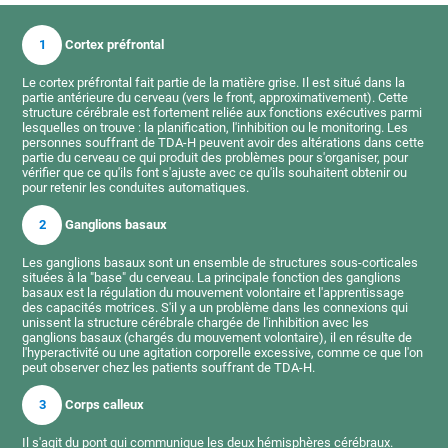
1
Cortex préfrontal
Le cortex préfrontal fait partie de la matière grise. Il est situé dans la
partie antérieure du cerveau (vers le front, approximativement). Cette
structure cérébrale est fortement reliée aux fonctions exécutives parmi
lesquelles on trouve : la planification, l'inhibition ou le monitoring. Les
personnes souffrant de TDA-H peuvent avoir des altérations dans cette
partie du cerveau ce qui produit des problèmes pour s'organiser, pour
vérifier que ce qu'ils font s'ajuste avec ce qu'ils souhaitent obtenir ou
pour retenir les conduites automatiques.
2
Ganglions basaux
Les ganglions basaux sont un ensemble de structures sous-corticales
situées à la "base" du cerveau. La principale fonction des ganglions
basaux est la régulation du mouvement volontaire et l'apprentissage
des capacités motrices. S'il y a un problème dans les connexions qui
unissent la structure cérébrale chargée de l'inhibition avec les
ganglions basaux (chargés du mouvement volontaire), il en résulte de
l'hyperactivité ou une agitation corporelle excessive, comme ce que l'on
peut observer chez les patients souffrant de TDA-H.
3
Corps calleux
Il s'agit du pont qui communique les deux hémisphères cérébraux.