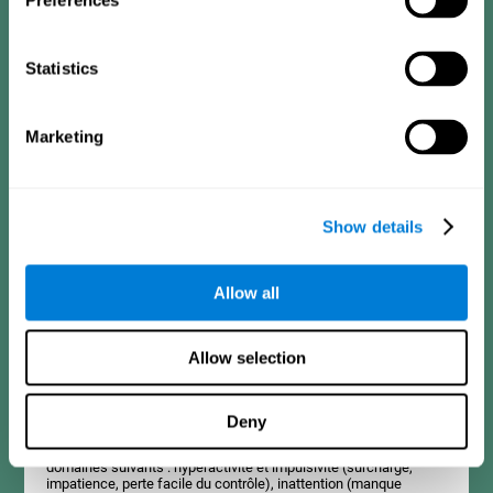
Preferences
Critères de diagnostic pour les adolescents de 13
à 17 ans
Statistics
Cela consiste en une série d’items auxquels il est facile de
répondre et qui peuvent être remplis par le tuteur ou le proche en
Marketing
charge de l’évaluation. Le questionnaire contient des questions
concernant les domaines suivants : hyperactivité ou impulsivité
(sensation de d'excitation intérieure, impatience), inattention
(distraction, difficulté à rester concentré), déficit dans les
relations sociales (manque d'empathie, d'assertivité),
Show details
apprentissage et développement (difficultés académiques,
échec scolaire, etc.).
Allow all
Critères de diagnostic pour les adultes
Allow selection
Cela consiste en une série d’items auxquels il est facile de
répondre et qui peuvent être remplis par le professionnel en
Deny
charge de l’évaluation ou par la personne qui réalise le test de
TDA-H. Le questionnaire contient des questions concernant les
domaines suivants : hyperactivité et impulsivité (surcharge,
impatience, perte facile du contrôle), inattention (manque