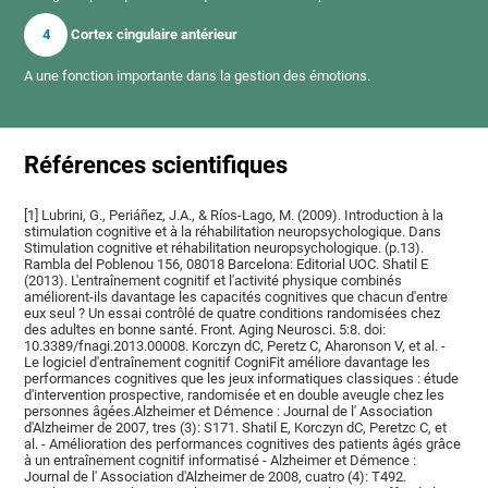
4
Cortex cingulaire antérieur
A une fonction importante dans la gestion des émotions.
Références scientifiques
[1] Lubrini, G., Periáñez, J.A., & Ríos-Lago, M. (2009). Introduction à la
stimulation cognitive et à la réhabilitation neuropsychologique. Dans
Stimulation cognitive et réhabilitation neuropsychologique. (p.13).
Rambla del Poblenou 156, 08018 Barcelona: Editorial UOC. Shatil E
(2013). L'entraînement cognitif et l'activité physique combinés
améliorent-ils davantage les capacités cognitives que chacun d'entre
eux seul ? Un essai contrôlé de quatre conditions randomisées chez
des adultes en bonne santé. Front. Aging Neurosci. 5:8. doi:
10.3389/fnagi.2013.00008. Korczyn dC, Peretz C, Aharonson V, et al. -
Le logiciel d'entraînement cognitif CogniFit améliore davantage les
performances cognitives que les jeux informatiques classiques : étude
d'intervention prospective, randomisée et en double aveugle chez les
personnes âgées.Alzheimer et Démence : Journal de l' Association
d'Alzheimer de 2007, tres (3): S171. Shatil E, Korczyn dC, Peretzc C, et
al. - Amélioration des performances cognitives des patients âgés grâce
à un entraînement cognitif informatisé - Alzheimer et Démence :
Journal de l' Association d'Alzheimer de 2008, cuatro (4): T492.