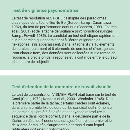
Test de vigilance psychomotrice
Le test de résolution REST-SPER s'inspire des paradigmes
classiques de la tâche Go/No Go (Gordon &amp ; Caramazza,
1982), du test de performance continue (Conners, 1989 ; Epstein
et al., 2001) et de la tâche de vigilance psychomotrice (Dinges
&amp ; Powell, 1985). Le candidat au test doit cliquer rapidement
sur les cercles qui apparaissent à l'écran et ignorer les
hexagones, s'ils apparaissent. Dans la tâche, il y a 16 éléments
de cercles seulement et 8 éléments de cercles et d'hexagones.
Pour chaque item, des données sont collectées sur le temps de
réponse, la précision de la réponse et la distance entre le curseur
et le centre de l'objectif.
Test d'étendue de la mémoire de travail visuelle
Le test de concentration VISMEM-PLAN était basé sur le test de
Corsi (Corsi, 1972 ; Kessels et al., 2000 ; Wechsler, 1945). Dans
la première partie de la tâche, certains cercles sont éclairés,
dans un ensemble fixe de cercles. Le candidat doit mémoriser
les cercles qui ont été éclairés et essayer de reproduire la
séquence dans l'ordre correct. Dans la deuxième partie de la
tâche, un délai de 4 secondes est ajouté entre le premier et le
deuxième écran, afin d'augmenter le temps durant lequel
l'utilisateur doit retenir l'information.