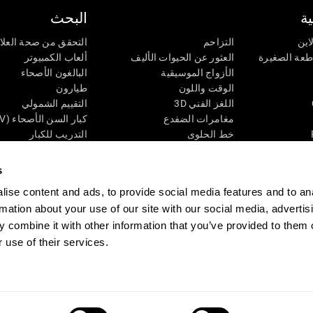
ة
البحث
اين
التزاحم
التحقق من صحة العلا
اطعة الصغيرة
العثور عن الحيوات الأليف
ألعاب الكمبيوتر
الأزواج الموسيقية
البالغون الأصحاء
الوقت واللون
طيارون
اللغز الفني 3D
التقييم الشمولي
مغامرات الضفدع
كبار السن الأصحاء (iTV)
خط الحلوى
التدريب للكبار
لغز
الحالة المعرفية عند ال
الأرقام
المراجعة المستمرة
s
طعة البصرية
لون النحلة
تصنيف SG4D
ise content and ads, to provide social media features and to an
اللعبة العقلية: تفجير البالونات
rmation about your use of our site with our social media, advertis
ات
ألعاب الذكاء
 combine it with other information that you’ve provided to them o
ألعاب اون لاين من آجل الذاكرة
 use of their services.
قي
ألعاب عقلية
 CogniFit
Media Kit
كن حليفا
كن بائعًا
إتصل بنا
مساعدة
بيان إمكانية 