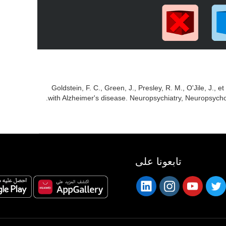
Goldstein, F. C., Green, J., Presley, R. M., O'Jile, J., e
with Alzheimer's disease. Neuropsychiatry, Neuropsycho
تابعونا على