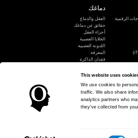
دماغك
جات الرقمية
العقل والدماغ
حقائق عن دماغك
أجزاء العقل
الخلايا العصبية
اللدونة العصبية
المعرفة
فقدان الذاكرة
كبار
الإعاقة الذهنية
وظائف ذهنية
This website uses cookie
الأعمال التنفيذيّة
We use cookies to personal
الإدراك الحسى
traffic. We also share info
الانتباه
analytics partners who may
they’ve collected from your
الوصول
مركز الثقة
Consent