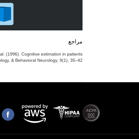
مراجع
t al. (1996). Cognitive estimation in patients
logy, & Behavioral Neurology, 9(1), 35–42.