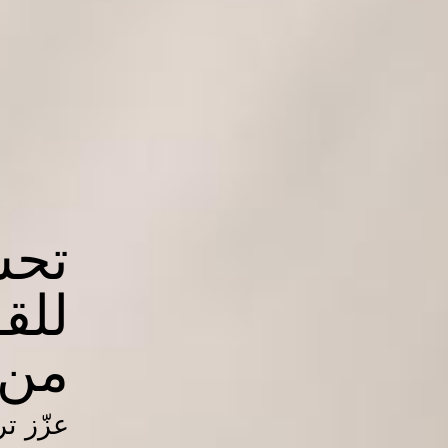
تحس
للقو
من 
عزّز ت