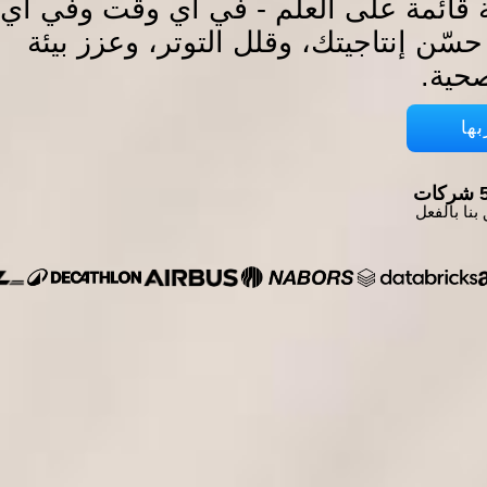
 قائمة على العلم - في أي وقت وفي أي
سّن إنتاجيتك، وقلل التوتر، وعزز بيئة
حية.
ها
ات
بنا بالفعل