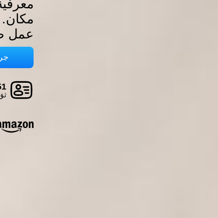
معرفية
مكان. ح
عمل ص
جرب
51 شرك
ثق 