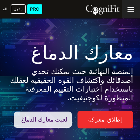
PRO
دخول
العرب
معارك الدماغ
المنصة النهائية حيث يمكنك تحدي
أصدقائك واكتشاف القوة الحقيقية لعقلك
باستخدام اختبارات التقييم المعرفية
المتطورة لكوجنيفيت.
لعبت معارك الدماغ
إطلاق معركة