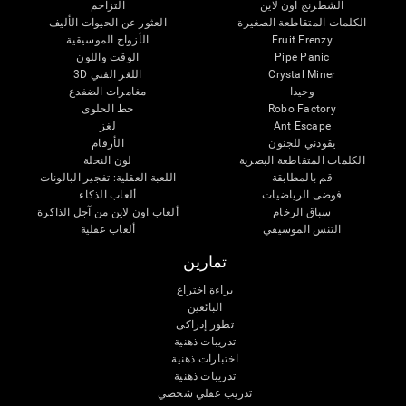
الشطرنج اون لاين
التزاحم
الكلمات المتقاطعة الصغيرة
العثور عن الحيوات الأليف
Fruit Frenzy
الأزواج الموسيقية
Pipe Panic
الوقت واللون
Crystal Miner
اللغز الفني 3D
وحيدا
مغامرات الضفدع
Robo Factory
خط الحلوى
Ant Escape
لغز
يقودني للجنون
الأرقام
الكلمات المتقاطعة البصرية
لون النحلة
قم بالمطابقة
اللعبة العقلية: تفجير البالونات
فوضى الرياضيات
ألعاب الذكاء
سباق الرخام
ألعاب اون لاين من آجل الذاكرة
التنس الموسيقي
ألعاب عقلية
تمارين
براءة اختراع
البائعين
تطور إدراكى
تدريبات ذهنية
اختبارات ذهنية
تدريبات ذهنية
تدريب عقلي شخصي