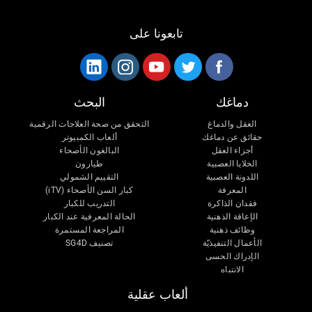
تابعونا على
دماغك
البحث
العقل والدماغ
التحقق من صحة العلاجات الرقمية
حقائق عن دماغك
ألعاب الكمبيوتر
أجزاء العقل
البالغون الأصحاء
الخلايا العصبية
طيارون
اللدونة العصبية
التقييم الشمولي
المعرفة
كبار السن الأصحاء (iTV)
فقدان الذاكرة
التدريب للكبار
الإعاقة الذهنية
الحالة المعرفية عند الكبار
وظائف ذهنية
المراجعة المستمرة
الأعمال التنفيذيّة
تصنيف SG4D
الإدراك الحسى
الانتباه
ألعاب عقلية