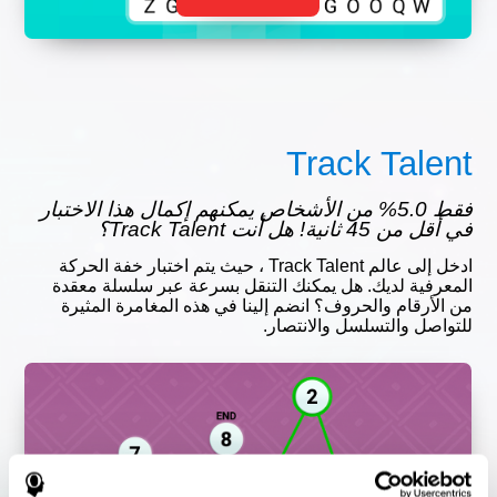
Track Talent
فقط 5.0% من الأشخاص يمكنهم إكمال هذا الاختبار
في أقل من 45 ثانية! هل أنت Track Talent؟
ادخل إلى عالم Track Talent ، حيث يتم اختبار خفة الحركة
المعرفية لديك. هل يمكنك التنقل بسرعة عبر سلسلة معقدة
من الأرقام والحروف؟ انضم إلينا في هذه المغامرة المثيرة
للتواصل والتسلسل والانتصار.