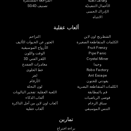
وظائف ذهنية
المراجعة المستمرة
الأعمال التنفيذيّة
تصنيف SG4D
الإدراك الحسى
الانتباه
ألعاب عقلية
الشطرنج اون لاين
التزاحم
الكلمات المتقاطعة الصغيرة
العثور عن الحيوات الأليف
Fruit Frenzy
الأزواج الموسيقية
Pipe Panic
الوقت واللون
Crystal Miner
اللغز الفني 3D
وحيدا
مغامرات الضفدع
Robo Factory
خط الحلوى
Ant Escape
لغز
يقودني للجنون
الأرقام
الكلمات المتقاطعة البصرية
لون النحلة
قم بالمطابقة
اللعبة العقلية: تفجير البالونات
فوضى الرياضيات
ألعاب الذكاء
سباق الرخام
ألعاب اون لاين من آجل الذاكرة
التنس الموسيقي
ألعاب عقلية
تمارين
براءة اختراع