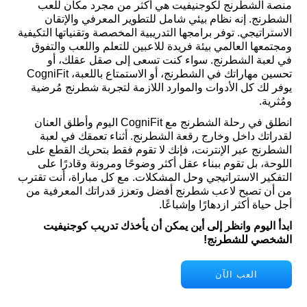
منصة الشطرنج لكوجنيفيت هي أكثر من مجرد مكان للعب
الشطرنج. إنه نظام بيئي شامل للتطوير المعرفي والإتقان
الاستراتيجي. توفر برامجها التدريبية المخصصة وتقنياتها التكيفية
ومجتمعها العالمي بيئة فريدة للاعبين للتعلم واللعب والتفوق
في لعبة الشطرنج. سواء كنت تسعى إلى صقل عقلك، أو
تحسين مهاراتك في الشطرنج، أو الاستمتاع باللعبة، CogniFit
يوفر لك كل الأدوات والموارد اللازمة لتجربة شطرنج مُرضية
ومُثرية.
انطلق في رحلة الشطرنج مع CogniFit اليوم وأطلق العنان
لقدراتك داخل وخارج رقعة الشطرنج. أثناء تعمقك في لعبة
الشطرنج عبر الإنترنت، فإنك لا تقوم فقط بتحريك القطع على
اللوحة، بل تقوم ببناء عقل أكثر وضوحًا ومرونة وقادرًا على
التفكير الاستراتيجي وحل المشكلات. مع كل مباراة، أنت تقترب
من أن تصبح لاعب شطرنج أفضل وتعزز قدراتك المعرفية من
أجل حياة أكثر ازدهارًا وإشباعًا.
ابدأ اليوم وانظر إلى أين يمكن أن يأخذك تدريب كوجنيفيت
الشخصي للشطرنج!
العب الآن