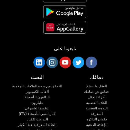
تابعونا على
دماغك
البحث
العقل والدماغ
التحقق من صحة العلاجات الرقمية
حقائق عن دماغك
ألعاب الكمبيوتر
أجزاء العقل
البالغون الأصحاء
الخلايا العصبية
طيارون
اللدونة العصبية
التقييم الشمولي
المعرفة
كبار السن الأصحاء (iTV)
فقدان الذاكرة
التدريب للكبار
الإعاقة الذهنية
الحالة المعرفية عند الكبار