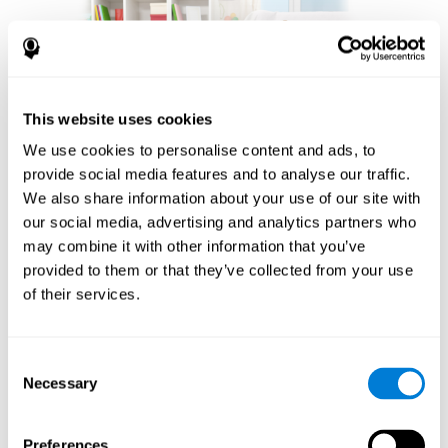
This website uses cookies
We use cookies to personalise content and ads, to
provide social media features and to analyse our traffic.
We also share information about your use of our site with
our social media, advertising and analytics partners who
بناء مجتمع من عشاق
may combine it with other information that you’ve
الشطرنج
provided to them or that they’ve collected from your use
of their services.
ميزة أخرى مهمة للعب الشطرنج على الإنترنت مع CogniFit
هي الشعور بالمجتمع الذي تعززه. اللاعبون ليسوا معزولين؛
إنهم جزء من شبكة عالمية من عشاق الشطرنج. يقدم هذا
Consent
الجانب المجتمعي بعدًا اجتماعيًا للعبة، مما يمكّن اللاعبين من
Necessary
Selection
التعلم من بعضهم البعض ومشاركة الاستراتيجيات وحتى
المشاركة في المنافسة الودية. إن قدرة النظام الأساسي على
ربط اللاعبين عبر مستويات مهارات مختلفة ومواقع جغرافية
Preferences