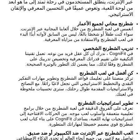
عبر الإنترنت، ينطلق المستخدمون في رحلة تمتد إلى ما هو أبعد
من لوحة اللعبة، وتغوص عميقًا في التحسين المعرفي والإتقان
الاستراتيجي.
شطرنج مجاني لجميع الأعمار
انغمس في لعبة الشطرنج من خلال ألعابنا المجانية عبر الإنترنت.
سواء كنت طفلاً أو شخصًا بالغًا، ليس من السابق لأوانه أبدًا البدء
في لعب الشطرنج والاستفادة من مزاياه المعرفية.
تدريب الشطرنج الشخصي
في CogniFit ، ندرك أن كل عقل فريد من نوعه. تعمل تقنيتنا
التكيفية على تقييم قدراتك المعرفية وتخصيص تدريبك على
الشطرنج وفقًا لذلك، مما يضمن لك التطور بالوتيرة الصحيحة.
كن أفضل في لعب الشطرنج
تركز منصتنا على تعليمك قواعد الشطرنج وتطوير مهارات التفكير
النقدي والتخطيط الاستراتيجي التي تجعل لاعبًا رائعًا. مع النصائح
والاستراتيجيات المقدمة طوال رحلتك، سترى تحسينات ملحوظة
في لعبتك.
تطوير استراتيجيات الشطرنج
تعرف على الفروق الدقيقة في لعبة الشطرنج من خلال برامج
تعليمية متعمقة وأسلوب لعب موجه. من الحركات الافتتاحية إلى
استراتيجيات نهاية اللعبة، يساعدك CogniFit على بناء كتاب لعب
شطرنج قوي مصمم خصيصًا لمهاراتك المتطورة.
العب الشطرنج عبر الإنترنت ضد الكمبيوتر أو ضد صديق.
تواصل مع لاعبين من جميع أنحاء العالم أو تحدي الذكاء الاصطناعي