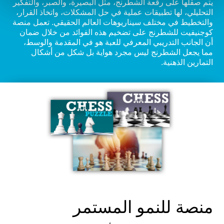
يتم صقلها على رقعة الشطرنج، مثل البصيرة، والصبر، والتفكير
التحليلي، لها تطبيقات عملية في حل المشكلات، واتخاذ القرار،
والتخطيط في مختلف سيناريوهات العالم الحقيقي. تعمل منصة
كوجنيفيت للشطرنج على تضخيم هذه الفوائد من خلال ضمان
أن الجانب التدريبي المعرفي للعبة هو في المقدمة والوسط،
مما يجعل الشطرنج ليس مجرد هواية بل شكل من أشكال
التمارين الذهنية.
منصة للنمو المستمر