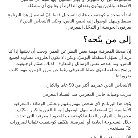
الأصحاء، وللذين يهمّون بفقدان الذاكرة أو يعانون أي مشكلة.
لتبدأ باستخدام كوجنيفيت عليك التسجيل فقط. إنّ استعمال هذا البرنامج
بسيط وسهل الوصول إليه لجميع الناس، وحتّى الأشخاص الذين لا
يعرفون الحوسبة أو التدخّل المعرفي.
إلى من يتّجه؟
إنّ صحتنا المعرفية مهمة بغض النظر عن العمر، ويجب أن نعتنيها إذا كنا
نريد أن نسهّل استقلالنا اليوميّ. ولكن، لا تكون الظروف مساوية لجميع
الناس، وما عندهم نفس الوسائل والمعارف. لذلك، صمّم كوجنيفيت
برامج مختلفة لنقوّي عملنا المعرفي رغما عن مرور الزمن، مهما كانت
ضروراتنا.
الأشخاص الذين عمرهم أكثر من 50 عاما والكبار.
تدريب وصيانة حالتي المعرفي ضد الفساد المعرفي
يتّجه هذا البرنامج لأي شخص مهتم بتقييم وتحسّن الوظائف المعرفية
الأساسية. إنّ استخدامه سهل الوصول إليه للبالغين والكبار. تتكيّف
مجموعات التمارين العقلية لكوجنيفيت للحدود المعرفية التي تحدث
خلال الشيخوخة العادية أو المرضية. يتكيّف كوجنيفيت تلقائيا لضرورات
كلّ مستخدم.
الأقرباء ومقدمو الرعاية