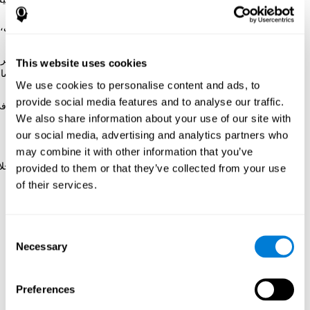
إبقاء النشاط المعرفي هو أحد النصائح الأساسية لتعزيز الصحة
العقلية، مع ممارسة الرياضة البدنية، ونظام غذائية متنوع صحي،
والاندماج مع الناس والنوم.
وقاية التدهوّر المعرفي أو الاضطرابات المعرفية المتعلّقة بالعمر.
This website uses cookies
وإن لم يكن التدهوّر المعرفي عاقبة الشيخوخة، إنّ تخفيض النشا
We use cookies to personalise content and ads, to
المعرفية قد يسهّل اضطرابات القدرات المعرفية عند البالغ.
provide social media features and to analyse our traffic.
تقوية الحالة المعرفية عند الناس الذين يعانون بعض مرض معرف
We also share information about your use of our site with
لا توجد شفاء للأمراض التنكسية العصبية، مثل باركنسون أو
الزهايمر. ولكن التدريب المعرفي المناسب قد يكون مساعدة
our social media, advertising and analytics partners who
مهمة ضدّ التدهوّر المعرفي المشتقّ من هذه الأمراض.
may combine it with other information that you’ve
إنّ تسهيل الاستقلال، والحالة العاطفية والاجتماعية للكبار من خل
provided to them or that they’ve collected from your use
حالة معرفية جيّدة. إنّ القدرة على الحفظ وتنظيم خططنا
of their services.
ومصالحنا يساعدنا في تحسّن استقلالنا ونعوية حياتنا.
كيف يقوّي كوجنيفيت الوظيفة
Consent
Necessary
Selection
المعرفية للكبار؟
عندما يدرّب شخص كبير دماغه بهذا البرنامج القائد لمجال التدخّل
Preferences
والاستعادة المعرفية، تمّ تنشيط بعض أنماط للتنشيط العصبية. إنّ تكرار