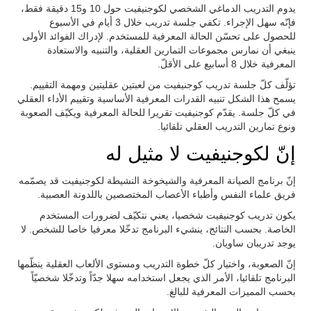
يدوم التدريب الدماغي الشخصي لكوجنيفيت حول 10 و15 دقيقة فقط،
فإنّه سهل الإجراء. تكفي جلسة تدريب خلال 3 أيام في الأسبوع
للحصول على تحسّن الحالة المعرفية للمستخدم. لإدراك الفوائد الأولى
ينبغي أن نمارس مجموعات التمارين العقلية، والتنبيه والاستعادة
المعرفية خلال 8 أسابيع على الأقلّ.
تؤلّف كلّ جلسة تدريب كوجنيفيت من لعبتين عقليتين ومهمة التقييم.
يسمح هذا الشكل تنبيه القدرات المعرفية الأساسية وتقييم الأداء العقلي
في كلّ جلسة. يقدّم كوجنيفيت تقريرا للحالة المعرفية ويكيّف الصعوبة
ونوع تمارين التدريب العقلي تلقائيا.
إنّ لكوجنيفيت لا مثيل له
إنّ برنامج الصيانة المعرفية والشيخوخة النشيطة لكوجنيفيت قد يصمّمه
فريق علماء النفس وأطباء الأعصاب المختصصين باللدونة العصبية.
يكون تدريب كوجنيفيت شخصيا، يعني نتكيّف لضرورات المستخدم
الخاصة. بحسب النتائج، ينشيء البرنامج تدخّلا معرفيا خاصا للشخص. لا
يوجد تدريبان ساويان.
إنّ الصعوبة، واختيار كلّ خطوة التدريب ومستوى الألعاب العقلية ينظّمها
البرنامج تلقائيا، الأمر الذي يجعل استخدامه سهلا جدّاً وتدخّلا شخصيّاً
بحسب المميزات المعرفية للبالغ.