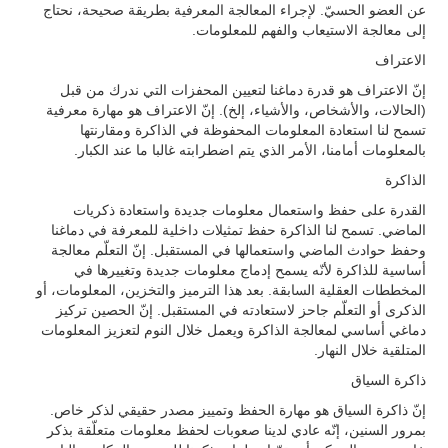
عن العضو الحسيّ. لإجراء المعالجة المعرفية بطريقة صحيحة، نحتاج
إلى معالجة الاستيعاب والفهم للمعلومات.
الاعتراف
إنّ الاعتراف هو قدرة دماغنا لتعيين المحفزات التي ندرك من قبل
(الحالات، والأشخاص، والأشياء، إلخ). إنّ الاعتراف هو مهارة معرفية
تسمح لنا استعادة المعلومات المحفوظة في الذاكرة ومقارنتها
بالمعلومات أمامنا، الأمر الذي يتم اضطرابته غالبا ما عند الكبار.
الذاكرة
القدرة على حفظ واستعمال معلومات جديدة واستعادة ذكريات
الماضي. تسمح لنا الذاكرة حفظ تمثيلات داخلية للمعرفة في دماغنا
وحفظ حوادث الماضي واستعمالها في المستقبل. إنّ التعلّم معالجة
أساسية للذاكرة لأنّه يسمح إدماج معلومات جديدة وتغييرها في
المخططات العقلية السابقة. بعد هذا الترميز والتخزين، المعلومات، أو
الذكرى أو التعلّم جاحز لاستعادته في المستقبل. إنّ الحصين تركيز
دماغي أساسي لمعالجة الذاكرة ويعمل خلال النوم لتعزيز المعلومات
المتلقية خلال النهار.
ذاكرة السياق
إنّ ذاكرة السياق هو مهارة الحفظ وتمييز مصدر حقيقي لذكر خاص.
بمرور السنين، إنّه عادي لدينا صعوبات لحفظ معلومات متعلّقة بذكر