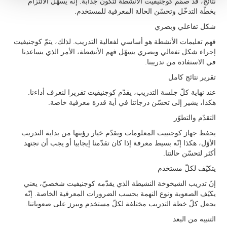
نتائج، قد صمّم كوجنيفيت الأنشطة لتكون جذّابة. إنّه يسهّل الالتزام
بخطّة التدخّل وتحسّن الحالة المعرفية للمستخدم.
شكل تفاعلي وبصري
فهم تعليمات الأنشطة هو أساسي لفعالية التدريب. لذلك، يتمّ كوجنيفيت
إجراء شكل تفعالي وبصري يسهّل فهم الأنشطة، الأمر الذي يساعدنا
في الاستفادة من تدريبنا.
تقرير نتائج كامل
عند نهاية كلّ جلسة التدريب، يقدّم كوجنيفيت تقريرا لنعرف أداءنا.
هكذا، يشير إلى تحسّن درجاتنا في أية قدرة معرفية خاصة.
التقدّم والتطوّر
يحفظ جهاز كوجنييت المعلومات ويقدّم خيار رؤيتها من بداية التدريب
الأوّل، هكذا إنّه بسيط معرفة إذا كان تقدّمنا إيجابيا أو يجب أن نجتهد
أكثر لتحسّن حالتنا.
يتكيّف لكلّ مستخدم
إنّ تدريب الشيخوخة النشيطة الذي يقدّمه كوجنيفيت شخصيّ، يعني
يكيّف الصعوبة ونوع النهمة بحسب الضرورات المعرفية الخاصة. إنّه
يجعل كلّ خطة التدريب مختلفة لكلّ مستخدم ويبرز على صعوباتنا.
التنبيه من البعد