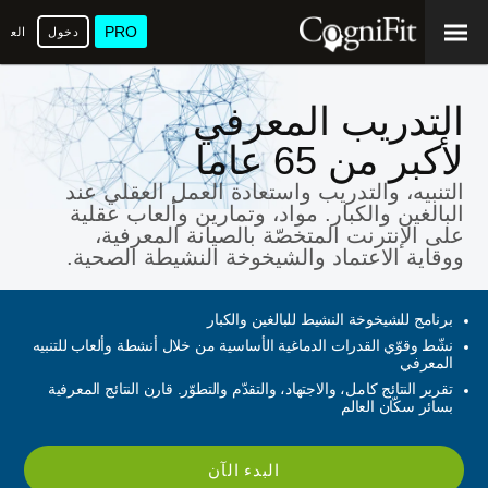
PRO
دخول
العرب
التدريب المعرفي
لأكبر من 65 عاما
التنبيه، والتدريب واستعادة العمل العقلي عند
البالغين والكبار. مواد، وتمارين وألعاب عقلية
على الإنترنت المتخصّة بالصيانة المعرفية،
ووقاية الاعتماد والشيخوخة النشيطة الصحية.
برنامج للشيخوخة النشيط للبالغين والكبار
نشّط وقوّي القدرات الدماغية الأساسية من خلال أنشطة وألعاب للتنبيه
المعرفي
تقرير النتائج كامل، والاجتهاد، والتقدّم والتطوّر. قارن النتائج المعرفية
بسائر سكّان العالم
البدء الآن