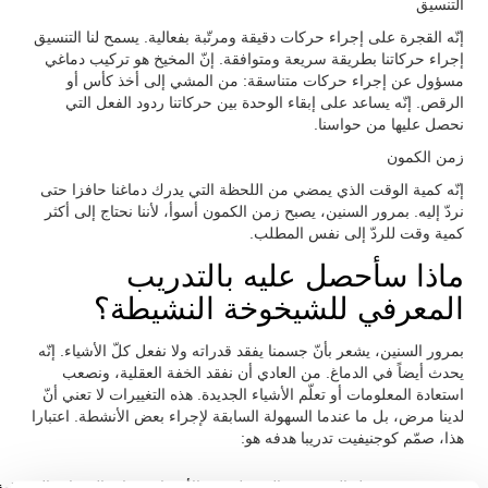
التنسيق
إنّه القجرة على إجراء حركات دقيقة ومرتّبة بفعالية. يسمح لنا التنسيق
إجراء حركاتنا بطريقة سريعة ومتوافقة. إنّ المخيخ هو تركيب دماغي
مسؤول عن إجراء حركات متناسقة: من المشي إلى أخذ كأس أو
الرقص. إنّه يساعد على إبقاء الوحدة بين حركاتنا ردود الفعل التي
نحصل عليها من حواسنا.
زمن الكمون
إنّه كمية الوقت الذي يمضي من اللحظة التي يدرك دماغنا حافزا حتى
نردّ إليه. بمرور السنين، يصبح زمن الكمون أسوأ، لأننا نحتاج إلى أكثر
كمية وقت للردّ إلى نفس المطلب.
ماذا سأحصل عليه بالتدريب
المعرفي للشيخوخة النشيطة؟
بمرور السنين، يشعر بأنّ جسمنا يفقد قدراته ولا نفعل كلّ الأشياء. إنّه
يحدث أيضاً في الدماغ. من العادي أن نفقد الخفة العقلية، ونصعب
استعادة المعلومات أو تعلّم الأشياء الجديدة. هذه التغييرات لا تعني أنّ
لدينا مرض، بل ما عندما السهولة السابقة لإجراء بعض الأنشطة. اعتبارا
هذا، صمّم كوجنيفيت تدريبا هدفه هو:
تسهيل الشيخوخة النشيطة عند الأصحاء بصيانة القدرات المعرفية