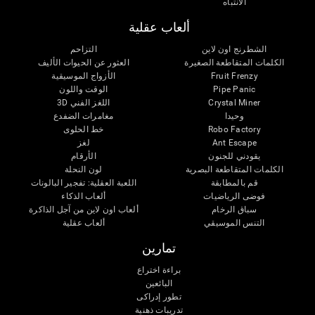
الانتباه
ألعاب عقلية
الشطرنج اون لاين
التزاحم
الكلمات المتقاطعة الصغيرة
العثور عن الحيوات الأليف
Fruit Frenzy
الأزواج الموسيقية
Pipe Panic
الوقت واللون
Crystal Miner
اللغز الفني 3D
وحيدا
مغامرات الضفدع
Robo Factory
خط الحلوى
Ant Escape
لغز
يقودني للجنون
الأرقام
الكلمات المتقاطعة البصرية
لون النحلة
قم بالمطابقة
اللعبة العقلية: تفجير البالونات
فوضى الرياضيات
ألعاب الذكاء
سباق الرخام
ألعاب اون لاين من آجل الذاكرة
التنس الموسيقي
ألعاب عقلية
تمارين
براءة اختراع
البائعين
تطور إدراكى
تدريبات ذهنية