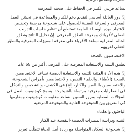
يساعد قريبي الكبير في الحفاظ على صحته المعرفية
إنّ دور العائلة أساسي لتقديم دعم للكبار والمساعدة في تحسّن العمل
المعرفي والسرعة العقلية للحصول على شيخوخة مرضية وتخفيض
الاعتماد. بهذه الوسيلة العلمية تستطيع أن تنظيم جلسات التدريب
العقلي لأقربائك ومعرفة التطوّر المعرفي. إنّ تحليل النتائج وتطوّر
الحالة المعرفية تساعد الأقرباء على معرفة المميزات المعرفية والتطوّر
العقلي لقريبهم.
الاختصاصيون بالصحة
تطبيق التنبيه والاستعادة المعرفية على المرضى أكبر من 65 عاما
إنّ هذه الأداة المثتبة للتنبيه والاستعادة العصبية تساعد الاختصاصيين
بالصحة (الأطباء، والعلماء النفس، والاختصاصيين بأمراض الشيخوخة،
والاختصاصيين بالبالغين والكبار، إلخ) في الكشف، والتشخيص والتدخّل
في اضطرابات معرفية مرتبطة بالشيخوخة. يسمح كوجنيفيت العمل في
المجالات المصابة بمرور السنين. تساعد معلومات كوجنيفيت ومقارنتها
في التفريق بين الشيخوخة العادية والشيخوخة المرضية.
الباحثون والعلماء
التنبيه ودراسة المميزات العصبية-النفسية عند الكبار
إنّ شيخوخة السكان المتواصلة مع زيادة أمل الحياة تتطلّب تعزيز