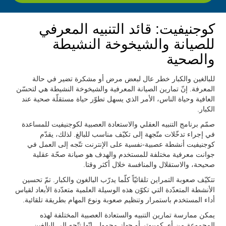
كوجنيفيت: قائد التنبيه المعرفي
للصيانة والشيخوخة النشيطة
والصحية
للبالغين والكبار خطر عال لبعض مرض أو مشكرة تضير في حالة
المعرفة. إنّ تمارين الصيانة المعرفية والشيخوخة النشيطة هي لتحسّن
العافية وحياة الناس، الأمر الذي يسهل تطوّر حياة مستقلّة صحية عند
الكبار.
صمّم برنامج التنبيه العقلي والاستعادة العصبية لكوجنيفيت للمساعدة
في إجراء تدخّلات متّجهة إلى تكيّف مناسب للبالغ. لذلك، يقدّم
كوجنيفيت أنشطة عصبية-نفسية على الإنترنت تتّجه إلى العمل في
جوانت معرفية مختلفة للمستخدم والهدف هو صيانة صحّة عقلية
صحيحة، والاستقلال والمنافسة خلال أكثر وقتا.
تتكيّف صعوبة التمراين تلقائيّاً كلّما يدرّب البالغون والكبار. تمّ تحسين
الأنشطة المتعدّدة التي تكوّن هذه الوسيلة العلمية متعدّدة الأبعاد لقياس
أداء المستخدم باستمرار وتنظيم صعوبة ونوع المهام بطريقة تلقائية.
يمكن ممارسة تمارين التنبيه والستعادة العصبية المختلفة لهذه
المجموعة من أي كمبيوتر أو جهاز محمول. إنّها تتّجه إلى البالغين