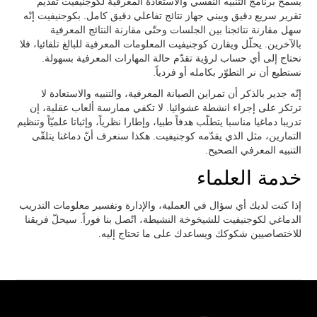
يسمح برنامج التنبيه النفسي والاستعادة المعرفية لكوجنيفيت تقديم
تقرير سريع دقيق ويبني جهاز نتائج تفاعلي دقيق كامل. بكوجنيفيت إنّه
سهل مقارنة نتائجنا بين الجلسات وحتّى مقارنة النتائج المعرفية
بالآخرين. يحلّل ويقارن كوجنيفيت المعلومات المعرفية للبالغ تلقائيا، فلا
نحتاج إلى أي حساب لرؤية تقدّم حالة المهارات المعرفية بسهولة.
نستطيع أن نر التطوّر بكامله أو فردياً.
إنّه جدير بالذكر أن تمراين الصيانة المعرفية، والتنبيه والاستعادة لا
ترتكز على إجراء انشطة عشوائيا. لا تكفي ممارسة ألعاب عقلية، إن
تدريبا دماغيا مناسبا يتطلّب هدفاً طبيا، وإطارا نظرياً، وإثباتا علميّاً وتنظيم
التمارين، مثل الذي يقدّمه كوجنيفيت. هكذا سنعرف أنّ دماغنا يتلقّى
التنبيه المعرفي الصحيح.
خدمة العلماء
إذا كنت لديك أي سؤال في العملية، والإدارة وتفسير معلومات التدريب
الدماغي لكوجنيفيت للشيخوخة النشيطة، اتّصل بنا فوراً. سيحلّ فريقنا
للاختصاصيين شكوكك ويساعدك على ما تحتاج إليه.