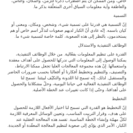
خاص، ومن الممكن أن يتمّ اضطراب ذكرنا للزمن، والمكان، والناس،
والعاطفة وأية معلومات السياق أخرى المتعلّقة بذكر ما.
التسمية
إنّ التسمية هي قدرتنا على تسمية شيء، وشخص، ومكان، ومعنى أو
كيان باسمه. إنّه عادي أنّ الكبار لديهم صعوبات لتذكّر اسم خاص أو هم
يستخدمون، بالنظر إلى هذه الصعوبة، كلمة خاصة لتسمية شيء ما.
الوظائف التنفيذية والاستدلال
القدرة على تنظيم المعلومات بفعّالية. من خلال الوظائف التنفيذية،
يمكننا الوصول إلى المعلومات التي ندركها للحصول على أهداف معقدة
واستعمالها. إنّ هذه مجموعة المعالجات العليا تجعل ممكنا الارتباط،
والتصنيف، والتنظيم وتخطيط أفكارنا أو أفعالنا بحسب ضرورات الحاضر
والمستقبل. لذلك، إنّه تسمح لنا اللدونة والتكيّف لبيئتنا. تسمح لنا
الوظائف التنفيذية الفعالية في حياتنا اليومية، وحلّ مشكلاتنا والحصول
على أهدافنا، وحتّى إذا كانت تغييرات عند الخطة الأصلية.
التخطيط
إنّ التخطيط هو القدرة التي تسمح لنا اختيار الأفعال اللازمة للحصول
على هدف، وقرار التربيت المناسب، وتعيين الوسائل المعرفية اللازمة
لكلّ مهمّة وإنشاء الخطّة المناسبة. تفسد هذه المعالجة العقلية عند
الكبار، الأمر الذي يؤدّي إلى صعوبة لتنظيم المعالجة المعقّدة أو الجديدة.