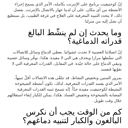
إنّ كوجنيفيت برنامج على الإنترنت بكامله، الأمر الذي يسمح إجراء
الأنشطة من أي مكان، على أن لدينا جهاز بالاتصال بالإنترنت. بفضل
ذلك، لا يتحدد التنبيه المعرفية على العلاج في غرفة الطبيب، بل نستطيع
أن نصل إليه من منزلنا.
وما يحدث إن لم ينشّط البالغ
قدراته الدماغية؟
إنّ اتصلاتنا العصبية لا تحدث عشوائيا. يعطي الدماغ وسائل للاتصالات
التي ننشّطها مرارا ويحذف هي التي لا مفيدة. هكذا، نوفّر وسائل عصبية
ونبقي الدماغ على حالة جيّدة. في المقابل، القدرات المعرفية التي لا
نقوّيها فتفسد.
بمرور السنين وتخفيض النشاط، قد تتلقّى هذه الاتصالات أقلّ تنبيهاً،
الأمر الذي يفسد القدرات المعرفية، لذلك، تكون أنشطة الشيخوخة
النشيطة لكوجنيفيت مفيدة جدّاً. إنّه تسمح تنبيه القدرات المعرفية
المصابة بالشيخوخة وتخفيض الفساد. هكذا، يمكن للكبار إبقاء استقلالهم
خلال وقت طويل.
كم من الوقت يجب أن نكرس
البالغون والكبار لتنبيه دماغهم؟