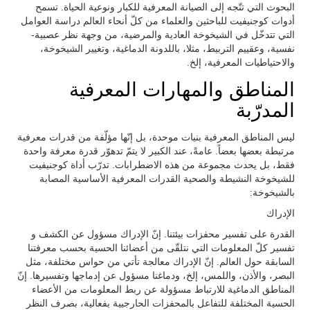
البحوث التي تتّجه إلى الصيانة المعرفية للكبار ونوعية الحياة. تسمح
أدوات كوجنيفيت للباحثين والعلماء من كلّ أنحاء العالم دراسة العوامل
التي تتدخّل في الشيخوخة العادية والمرضية، من وجهة نظر عصبية-
نفسية، وعقييم التربيط، مثلا، باللدونة الدماغية، وتغيير الشيخوخة،
والاحتياطيات المعرفية، إلخ.
المناطق والمهارات المعرفية
المدرّبة
ليس المناطق المعرفية بنيات موحدة، بل إنّها مؤلّفة من قدرات معرفية
مرتبطة بعضها بعضاً. عامةً، عند الكبير لا يتمّ تدهوّر قدرة معرفة واحدة
فقط، بل يحدث مجموعة من هذه الاضطرابات. تدرّب أداة كوجنيفيت
للشيخوخة النشيطة والصحية القدرات المعرفية الأساسية المصابة
بالشيخوخة:
الإدراك
القدرة على تفسير محفزات بيئتنا. إنّ الإدراك مسؤول عن الكشف و
تفسير كلّ المعلومات التي نتلقّى من أعضائنا الحسية بحسب معرفتنا
السابقة حول العالم. إنّ الإدراك معالجة تأتي من حواس مختلفة، مثل
البصر، والأذن، واللمس، إلخ، ودماغنا مسؤول عن إدماجها وتفسيرها. إنّ
المناطق الدماغية للارتباط مسؤولة عن ربط المعلومات من الأعضاء
الحسية المختلفة للتفاعل بالمحفزات الحارجيية بفعالية، بصرف النظر