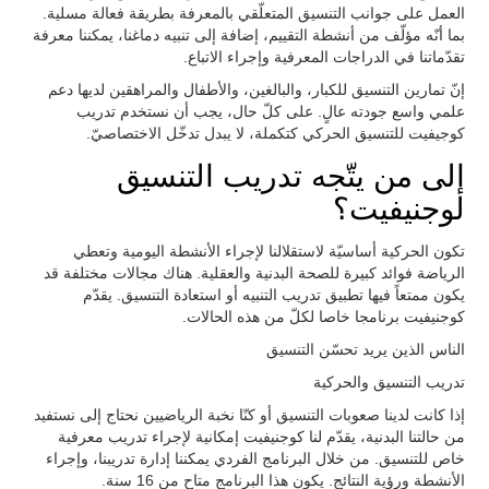
العمل على جوانب التنسيق المتعلّقي بالمعرفة بطريقة فعالة مسلية.
بما أنّه مؤلّف من أنشطة التقييم، إضافة إلى تنبيه دماغنا، يمكننا معرفة
تقدّماتنا في الدراجات المعرفية وإجراء الاتباع.
إنّ تمارين التنسيق للكبار، والبالغين، والأطفال والمراهقين لديها دعم
علمي واسع جودته عالٍ. على كلّ حال، يجب أن نستخدم تدريب
كوجيفيت للتنسيق الحركي كتكملة، لا يبدل تدخّل الاختصاصيّ.
إلى من يتّجه تدريب التنسيق
لوجنيفيت؟
تكون الحركية أساسيّة لاستقلالنا لإجراء الأنشطة اليومية وتعطي
الرياضة فوائد كبيرة للصحة البدنية والعقلية. هناك مجالات مختلفة قد
يكون ممتعاً فيها تطبيق تدريب التنبيه أو استعادة التنسيق. يقدّم
كوجنيفيت برنامجا خاصا لكلّ من هذه الحالات.
الناس الذين يريد تحسّن التنسيق
تدريب التنسيق والحركية
إذا كانت لدينا صعوبات التنسيق أو كنّا نخبة الرياضيين نحتاج إلى نستفيد
من حالتنا البدنية، يقدّم لنا كوجنيفيت إمكانية لإجراء تدريب معرفية
خاص للتنسيق. من خلال البرنامج الفردي يمكننا إدارة تدريبنا، وإجراء
الأنشطة ورؤية النتائج. يكون هذا البرنامج متاح من 16 سنة.