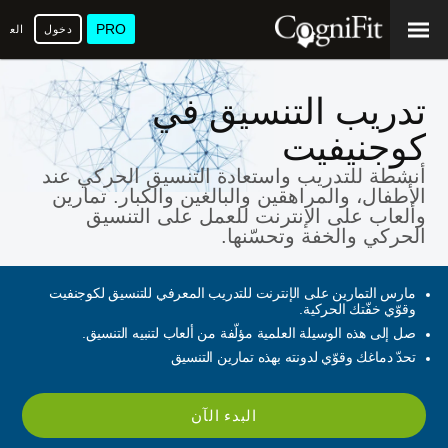
PRO
دخول
العرب
تدريب التنسيق في
كوجنيفيت
أنشطة للتدريب واستعادة التنسيق الحركي عند
الأطفال، والمراهقين والبالغين والكبار. تمارين
وألعاب على الإنترنت للعمل على التنسيق
الحركي والخفة وتحسّنها.
مارس التمارين على الإنترنت للتدريب المعرفي للتنسيق لكوجنفيت
وقوّي خفّتك الحركية.
صل إلى هذه الوسيلة العلمية مؤلّفة من ألعاب لتنبيه التنسيق.
تحدّ دماغك وقوّي لدونته بهذه تمارين التنسيق
البدء الآن