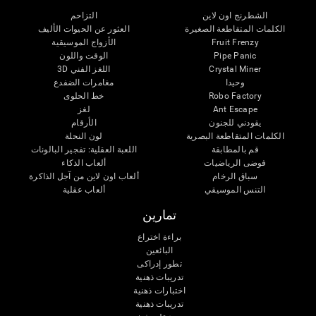
الشطرنج اون لاين
التزاحم
الكلمات المتقاطعة الصغيرة
العثور عن الحيوات الأليف
Fruit Frenzy
الأزواج الموسيقية
Pipe Panic
الوقت واللون
Crystal Miner
اللغز الفني 3D
وحيدا
مغامرات الضفدع
Robo Factory
خط الحلوى
Ant Escape
لغز
يقودني للجنون
الأرقام
الكلمات المتقاطعة البصرية
لون النحلة
قم بالمطابقة
اللعبة العقلية: تفجير البالونات
فوضى الرياضيات
ألعاب الذكاء
سباق الرخام
ألعاب اون لاين من آجل الذاكرة
التنس الموسيقي
ألعاب عقلية
تمارين
براءة اختراع
البائعين
تطور إدراكى
تدريبات ذهنية
اختبارات ذهنية
تدريبات ذهنية