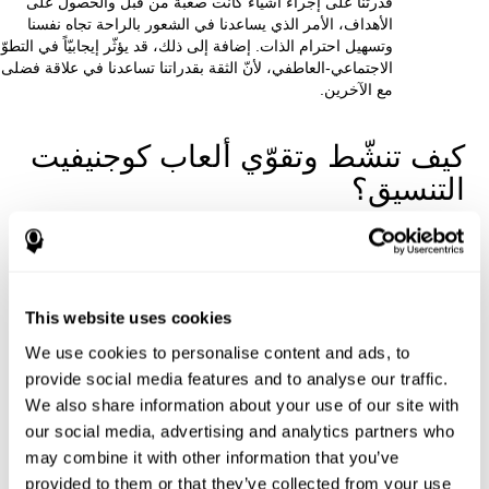
قدرتنا على إجراء أشياء كانت صعبة من قبل والحصول على
الأهداف، الأمر الذي يساعدنا في الشعور بالراحة تجاه نفسنا
وتسهيل احترام الذات. إضافة إلى ذلك، قد يؤثّر إيجابيّاً في التطوّ
الاجتماعي-العاطفي، لأنّ الثقة بقدراتنا تساعدنا في علاقة فضلى
مع الآخرين.
كيف تنشّط وتقوّي ألعاب كوجنيفيت
التنسيق؟
إنّ تدريب التنسيق الذي يقدّمه كوجنيفيت هو تحدّ دماغيّ يتكيّف لحالتنا
الحالية ويتّجه إلى المساعدة في تعويض ضروراتنا الخاصة. عندما نحاول
أن نواجه تحديات كوجنيفيت، اضطرّ دماغنا إلى إجراء جهد. عندما يتمّ
دماغنا هذا الجهد بتواتر، يتكيّف لهذا الجهد لإعطاء جواب صحيح.
This website uses cookies
للتكيّف للمطلبات المعرفية لتدريب كوجنيفيت للتنسيق، يحسّن الدماغ
اتصالاته من خلال اللدونة العصبية. إنّ اللدونة العصبية تقنية تكيفّية
We use cookies to personalise content and ads, to
للدماغنا التي من التنبيه المتلقي تسمح له تعديل بعض جوانب تركيبه.
provide social media features and to analyse our traffic.
تسهّل هذه التغييرات الصغيرة لدماغنا إعطاء أفضل جوابا أمام الحالات
We also share information about your use of our site with
المتكرّرة.
our social media, advertising and analytics partners who
هكذا، بفضل التنبيه المناسب، يمكن دماغنا إعطاء جواب اكثر فعالية
may combine it with other information that you’ve
أمام مهام تدريب كوجنيفيت للتنسيق. بالتكيّف لمتطلبات مهام التنبيه
provided to them or that they’ve collected from your use