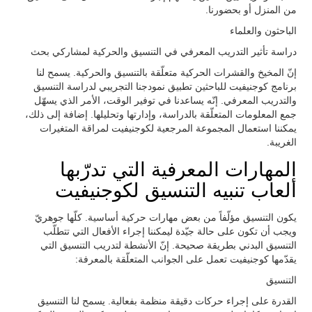
من المنزل أو بحضورنا.
الباحثون والعلماء
دراسة تأثير التدريب المعرفي في التنسيق والحركية لمشاركي بحث
إنّ المخيخ والقشرات الحركية متعلّقة بالتنسيق والحركية. يسمح لنا
برنامج كوجنيفيت للباحثين تطبيق نمودجنا التجريبي لدراسة التنسيق
والتدريب المعرفي. إنّه يساعدنا في توفير الوقت، الأمر الذي يسهّل
جمع المعلومات المتعلّقة بالدراسة، وإدارتها وتحليلها. إضافة إلى ذلك،
يمكننا استعمال المجموعة المرجعية لكوجنيفيت لمراقة المتغيرات
الغريبة.
المهارات المعرفية التي تدرّبها
ألعاب تنبيه التنسيق لكوجنيفيت
يكون التنسيق مؤلّفاً من بعض مهارات حركية أساسية. كلّها جوهريّ
ويجب أن تكون على حالة جيّدة ليمكننا إجراء الأفعال التي تتطلّب
التنسيق البدني بطريقة صحيحة. إنّ الأنشطة لتدريب التنسيق التي
يقدّمها كوجنيفيت تعمل على الجوانب المتعلّقة بالمعرفة:
التنسيق
القدرة على إجراء حركات دقيقة منظمة بفعالية. يسمح لنا التنسيق