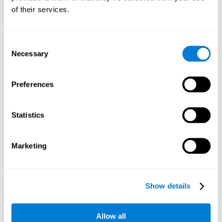
المعرفي، يمكن دماغنا نقل هذا التحسّن إلى مناطق أخرى تتعلّق بنفس
of their services.
المعالجات المعرفية، مثل الرياضة، والعمل، والأنشطة الفنية أو غيرها
تتطلّب التنسيق.
مزايا تدريب التنسيق لكوجنيفيت
Consent
Necessary
Selection
يعمل علماء ومطوّرو كوجنيفيت في تحسّن التدريبات منذ سنوات لتقديم
أنشطة مميزاتها هي الفضلى. بعض مزايا استعمال كوجنيفيت لتنبيه
قدراتنا المعرفية المتعلّقة بالتنسيق هي:
Preferences
سهل الإدارة
يكون كوجنيفيت أداة سهلة الاستعمال، لأنّ معظم معالجات إجراء
Statistics
التدريب هو تلقائيّ. إنّ يسمح لنا التركيز في إجراء أنشطة التنبيه
المعرفي للتنسيق. هكذا، يمكننا استعمال كوجنيفيت بدون معارج
الحوسبة أو علم الأعصاب.
Marketing
جذّاب جدّاً
أنشطة كوجنيفيت لها تصميم جذّاب مسلّ، الأمر الذي يسهّل الحافز. إذا
أردنا إبقاء زمن التدريب، إنّه مهمّ أن نتمتّع بالأنشطة هذه. لذلك، قد
Show details
اختار كوجنيفيت تصميما منبّها مسلياً.
شكل تفاعلي وبصري
Allow all
إنّ تعليمات كلّ نشاط لتنبيه التنسيق التي يقدّمها كوجنيفيت تكون