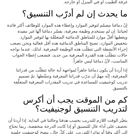
غرفة الطبيب أو في المنزل أو خارجه.
ما يحدث إن لم أدرّب التنسيق؟
إنّ دماغنا مصمّم لتوفير الموارد وإعطاء هذه الموارد للوظائف أكثر فائدة
لحياتنا. إن لم نستخدم وظيفة معرفية، يفسّر دماغنا أنّها غير مفيدة
ويعطيها أقلّ موارد للمناطق الدماغية المتعلقّة بها لتوفير الموارد.
بتخفيض الموارد، تصبح المناطق الدماغية هذه أقل فعالية ونحن نصعب
إجراء الأنشطة التي تتطلّب هذه الوظيفة المعرفية. لذلك، عندما نواجه
حالات تتطلّب هذه القدرة المعرفية من جديد، فنصعب إعطاء الجواب
المناسب، لأنّ دماغنا ليس جاهزاً.
إذا أردنا أن يكون دماغنا جاهزاً لمواجهة أية حالة تتطلّب من قدراتنا
المعرفية، إنّه مهمّ أن ندرّب قدراتنا المعرفية وننشّطها. تمّ تصميم
تدريب كوجنيفيت للمساعدة في تدريب المقدرات المعرفية المتعلّقة
بالتنسيق.
كم من الموقت يجب أن أكرس
لتدريب التنسيق لوجنيفيت؟
يتغيّر الوقت اللازم للتدريب بحسب هدفنا وحالتنا في البداية: إذا أردنا أن
نحصف على أداء عال للتنسيق أو إذا كانت الدرجة منخفضة، ربما نحتاج
إلى أكثر وقتا أو تواترا للتدريب. على كلّ حال، ينصح كوجنيفيت جلسة