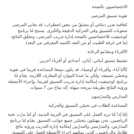
الاختصاصيون بالصحة
تقوية تنسيق المرضى
كعاقبة ضرر دماغي أو مشتقّ من بعض اضطراب، قد يعاني المرضى
صعوبات للتنسيق وفي الحركية الدقيقة والكبرى. يسمح لنا برنامج
كوجنيفيت للاختصاصيين بالصحة إدارة تدريب المرضى، وتحقّق النتائج،
إما في غرفة الطبيب أو من البعد (التنبيه المعرفي من البعد).
الأقرباء ومقدّمو الرعاية
تنشيط تنسيق أبنائي، آبائي، أجدادي أو أقرباء آخرين.
كأنّنا آباء، وأقرباء أو أوصياء، قد يكون ممتعا المساعدة قريبنا في تقوية
وتحسّن تنسيقه، ولكن ما عندنا الموارد أو المعارف اللازمة. يقدّم لنا
برنامج كوجينفيت إمكانية إدارة تدريب التنسيق لقريبنا، وإجراء الأنشطة
ورؤية النتائج بطريقة مريحة سهلة. إنّه متاح من 7 سنوات.
المدارس والمدرّسون
المساعدة الطلاب في تحسّن التنسيق والحركية
إمّا إذا كنا نريد العمل على التنسيق في التربية البدنية، أو كنا ندرّب نخبة
الرياضيين، نحن مهتمّون بتحسّن جميع جوانب التنسيق. يقدّم لنا برنامج
المدارس، والمدرّسين والمدرّبين إمكانية إدارة التدريب ورؤية نتائج
طلابنا، والرياضيين، الذين يمكنهم إجراء الأنشطة للعمل على التنسيق