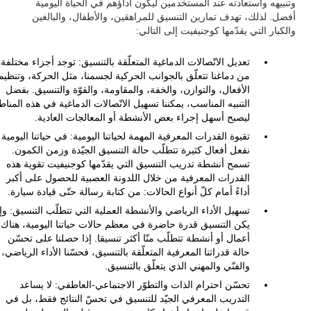
وتنبيهه واستعادته عند المستخدمين ليكون أداؤهم في الحياة اليومية
أفضل. لذلك، تهدف تمارين التنسيق للمراهقين، والأطفال، والبالغين
والكبار التي يقدّمها كوجنيفيت إلى التالي:
تعديل الاتّصالات الدماغية المتعلّقة بالتنسيق: توجد أجزاء مختلفة
من دماغنا تتعلّق بالجوانب الحركية لجسمنا، مثل الحركة، وتنظيم
الأفعال، والتوازن، والخفة، والمقاومة، والقوّة والتنسيق. بفضل
التنبيه المناسب، يمكننا تسهيل الاتّصالات الدماغية في هذه المنا
ليصبح أسهل إجراء بعض الأنشطة أو المعالجات العادية.
تقيوة القدرات المعرفية المهمة لحياتنا اليومية: في حياتنا اليومية
نفعل أفعال كثيرة تتطلّب حالة التنسيق الجيّدة وزمن الكمون.
تسمح أنشطة تدريب التنسيق التي يقدّمها كوجنيفيت تقوية هذه
القدرات المعرفية من خلال اللدونة العصبية للحصول على أكبر
أداءً أمام كلّ أنواع الحالات: من كتابة رسالة حتّى قيادة سيارة.
تسهيل الأداء الرياضي والأنشطة العملية التي تتطلّب التنسيق: وإ
يكن التنسيق قدرة حاضرة في معظم حالات حياتنا اليومية، هناك
أعمال أو أنشطة تتطلّب منّا أكثر تنسيقا. إذا حصلنا على تحسّن
حالة قدراتنا المعرفية المتعلّقة بالتنسيق، فحسّنا الأداء الرياضي،
والفنّي والمهني الذي يتعلّق بالتنسيق.
تحسّن احترام الذات والتطوّر الاجتماعي-العاطفي: لا يساعد
التدريب المعرفي الجيّد للتنسيق في تحسّ النتائج فقط، بل في