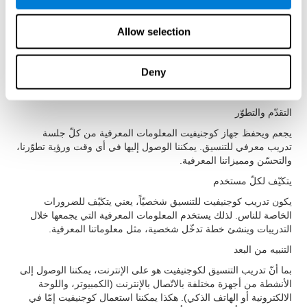
واضحة دقيقة. إنّه يسهّل فهم المهم ويساعد في معرفة الهدف والأفعال
التي يجب أن نقوم بها لإجراء النشاط بنجاح.
Allow selection
تقرير نتائج كامل
يقدّم جهاز كوجنيفيت ملخّص تقدّماتنا بعد نهاية جلسة تدريب التنسيق.
Deny
إضافة إلى هذا التقرير، يمكننا رؤية النتائح الأخيرة في أي وقت في
حسابنا من كوجنيفيت.
التقدّم والتطوّر
يجعم ويحفظ جهاز كوجنيفيت المعلومات المعرفية من كلّ جلسة
تدريب معرفي للتنسيق. يمكننا الوصول إليها في أي وقت ورؤية تطوّرنا،
والتحسّن ومميزاتنا المعرفية.
يتكيّف لكلّ مستخدم
يكون تدريب كوجنيفيت للتنسيق شخصيّاً، يعني يتكيّف للضرورات
الخاصة للناس. لذلك يستخدم المعلومات المعرفية التي يجمعها خلال
التدريبات وينشئ خطة تدخّل شخصية، مثل معلوماتنا المعرفية.
التنبيه من البعد
بما أنّ تدريب التنسيق لكوجنيفيت هو على الإنترنت، يمكننا الوصول إلى
الأنشطة من أجهزة مختلفة بالاتّصال بالإنترنت (الكمبيوتر، واللوحة
الالكترونية أو الهاتف الذكي). هكذا يمكننا استعمال كوجنيفيت إمّا في