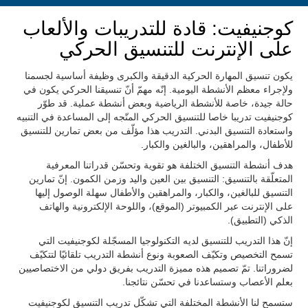
كوجنيفيت: قادة للتدريبات والألعاب
على الإنترنت للتنسيق الحركي
يكون تنسيق المهارة الحركية الدقيقة والكبرى وظيفة أساسية لجسمنا
ولإجراء معظم الأنشطة اليومية. إنّه مهمّ أنّ تنسيقنا الحركي يكون في
حالة جيدة، خاصة للأنشطة الرياضية وبعض أنشطة عملية. قد طوّر
كوجنيفيت تدريبا خاصا للتنسيق الحركي المتّجه إلى المساعدة في التنبيه
واستعادة التنسيق البدني. التدريب هذا مؤلّف من بعض تمارين للتنسيق
للأطفال، والمراهقين، والبالغين والكبار.
هدف أنشطة التنسيق الختلفة هو تقوية وتحسّن قدراتنا المعرفية
المتعلّقة بالتنسيق: التنسيق بين العين واليد وزمن الكمون. إنّ تمارين
التنسيق للبالغين، والكبار، والمراهقين والأطفال سهلة الوصول إليها
على الإنترنت عبر الكمبيوتر (الموقع)، واللوحة الإلكترونية والهاتف
الذكي (التطبيق).
إنّ هذا التدريب للتنسيق لديه التكنولوجيا المسجّلة لكوجنيفيت التي
تسمح التخصيص وتكيّف الصعوبة ونوع أنشطة التدريب تلقائيّا لتتكيّف
لضروراتنا. تمّ تصميم هذه مميزة التدريب بفريق دولي من الاختصاصيين
بعلم الأعصاب وستساعدنا في تحسّن نتائجنا.
ستسمح لنا الأنشطة المختلفة التي تشكّل تدريب التنسيق لكوجنيفيت