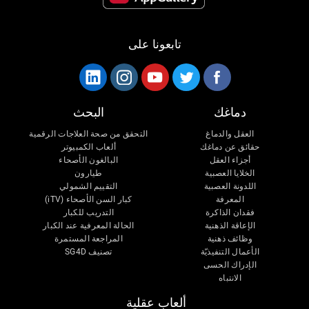
تابعونا على
دماغك
البحث
العقل والدماغ
التحقق من صحة العلاجات الرقمية
حقائق عن دماغك
ألعاب الكمبيوتر
أجزاء العقل
البالغون الأصحاء
الخلايا العصبية
طيارون
اللدونة العصبية
التقييم الشمولي
المعرفة
كبار السن الأصحاء (iTV)
فقدان الذاكرة
التدريب للكبار
الإعاقة الذهنية
الحالة المعرفية عند الكبار
وظائف ذهنية
المراجعة المستمرة
الأعمال التنفيذيّة
تصنيف SG4D
الإدراك الحسى
الانتباه
ألعاب عقلية