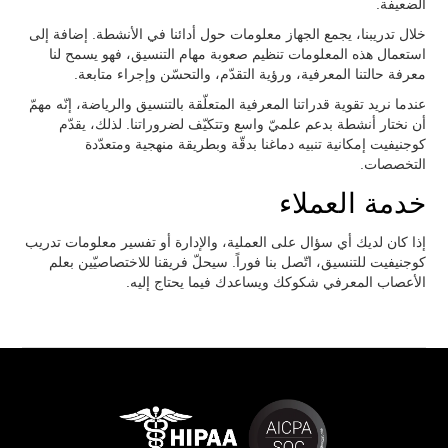
الضعيفة.
خلال تدريبنا، يجمع الجهاز معلومات حول أدائنا في الأنشطة. إضافة إلى
استعمال هذه المعلومات تنظيم صعوبة مهام التنسيق، فهو يسمح لنا
معرفة حالتنا المعرفية، ورؤية التقدّم، والتحسّن وإجراء متابعة.
عندما نريد تقوية قدراتنا المعرفية المتعلّقة بالتنسيق والرياضة، إنّه مهمّ
أن نختار أنشطة بدعم علميّ واسع وتتكيّف لضروراتنا. لذلك، يقدّم
كوجنيفيت إمكانية تنبيه دماغنا بدقّة وبطريقة منهجية ومتعدّدة
التخصصات.
خدمة العملاء
إذا كان لديك أي سؤال على العملية، والإدارة أو تفسير معلومات تدريب
كوجنيفيت للتنسيق، اتّصل بنا فوراً. سيحلّ فريقنا للاختصاصيّين بعلم
الأعصاب المعرفي شكوكك ويساعدك فيما يحتاج إليه.