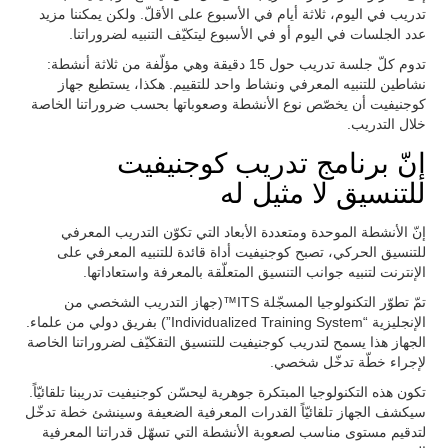
تدريب في اليوم، ثلاثة أيام في الأسبوع على الأقلّ. ولكن يمكننا مزيد
عدد الجلسات في اليوم أو في الأسبوع ليتكيّف التنبيه لضروراتنا.
تدوم كلّ جلسة تدريب حول 15 دقيقة وهي مؤلّفة من ثلاثة أنشطة:
نشاطين للتنبيه المعرفي ونشاط واحد للتقييم. هكذا، يستطيع جهاز
كوجنيفيت أن يخصّص نوع الأنشطة وصعوباتها بحسب ضروراتنا الخاصة
خلال التدريب.
إنّ برنامج تدريب كوجنيفيت
للتنسيق لا مثيل له
إنّ الأنشطة الموحدة ومتعددة الأبعاد التي تكوّن التدريب المعرفي
للتنسيق الحركي، تصبح كوجنيفيت أداة قائدة للتنبيه المعرفي على
الإنترنت لتنبيه جوانب التنسيق المتعلّقة بالمعرفة واستعاداتها.
تمّ تطوّر التكنولوجيا المسجّلة ITS™(جهاز التدريب الشخصي من
الإنجليزية “Individualized Training System”) بفريق دولي من علماء.
الجهاز هذا يسمح لتدريب كوجنيفيت للتنسيق التقكيّف لضروراتنا الخاصة
لإجراء خطّة تدخّل شخصي.
تكون هذه التكنولوجيا المبتكرة جوهرية ليحسّن كوجنيفيت تدريبنا تلقائيّاً.
سيكشف الجهاز تلقائيّاً القدرات المعرفية الضعيفة وسينشئ خطة تدخّل
لتدقيم مستوى مناسب لصعوبة الأنشطة التي تسهّل قدراتنا المعرفية