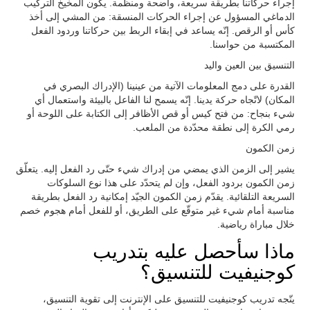
إجراء حركاتنا بطريقة سريعة، واضحة ومنظمة. يكون المخيخ التركيب
الدماغي المسؤول عن إجراء الحركات المنسقة: من المشي إلى أخذ
كأس أو الرقص. إنّه يساعد في إبقاء الربط بين حركاتنا وردود الفعل
المكتسبة من حواسنا.
التنسيق بين العين واليد
القدرة على دمج المعلومات الآتية من عينينا (الإدراك البصري في
المكان) لاتّجاه حركة يدينا. إنّه يسمح لنا الفاعل بالبيئة واستعمال أي
شيء بنجاح: من فتح كيس أو قص الأظافر إلى الكتابة على اللوحة أو
رمي الكرة إلى نطقة محدّدة من الملعب.
زمن الكمون
يشير إلى الزمن الذي يمضي من إدراك شيء حتّى رد الفعل إليه. يتعلّق
زمن الكمون بردود الفعل، وإن لم يتحدّد على هذا نوع السلوكات
السريعة التلقائية. يقدّم زمن الكمون الجيّد إمكانية رد الفعل بطريقة
مناسبة أمام شيء غير متوقّع على الطريق، أو للفعل أمام هجوم خصم
خلال مباراة رياضية.
ماذا سأحصل عليه بتدريب
كوجنيفيت للتنسيق؟
يتّجه تدريب كوجنيفيت للتنسيق على الإنترنت إلى تقوية التنسيق،