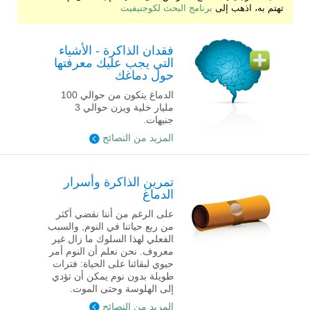
تهتم به، اذهب إلى
برنامج البحث لكوجنيفيت
فقدان الذاكرة - الأشياء
التي يجب عليك معرفتها
حول دماغك
الدماغ يتكون من حوالي 100
مليار خلية ويزن حوالي 3
جنيهات.
المزيد من النصائح
تمرين الذاكرة وأسرار
الدماغ
على الرغم من أننا نقضي أكثر
من ربع حياتنا في النوم, والسبب
الفعلي لهذا السلوك ما زال غير
معروف. نحن نعلم أن النوم أمر
حيوي لبقائنا على الحياة: فترات
طويلة بدون نوم يمكن أن تؤدي
إلى الهلوسة وحتى الموت.
المزيد من النصائح