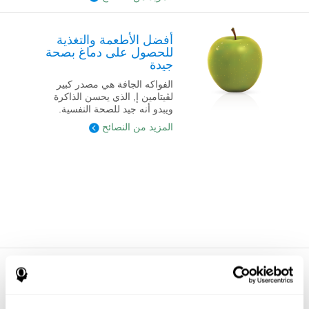
أفضل الأطعمة والتغذية
للحصول على دماغ بصحة
جيدة
الفواكه الجافة هي مصدر كبير
لڤيتامين إ, الذي يحسن الذاكرة
ويبدو أنه جيد للصحة النفسية.
المزيد من النصائح
طرق الحفاظ على لياقة
دماغك مع ألعاب الذاكرة
جرّب مسارا جديدا في طريقك