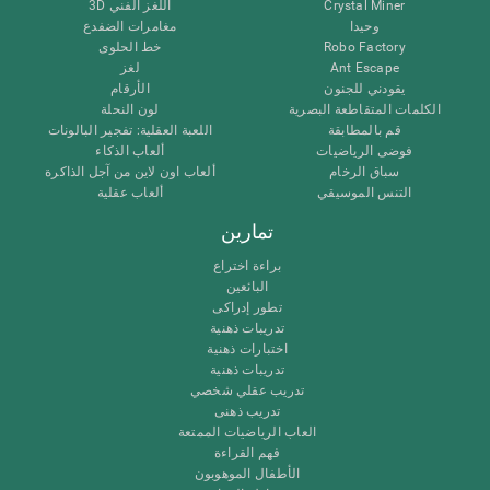
Crystal Miner
اللغز الفني 3D
وحيدا
مغامرات الضفدع
Robo Factory
خط الحلوى
Ant Escape
لغز
يقودني للجنون
الأرقام
الكلمات المتقاطعة البصرية
لون النحلة
قم بالمطابقة
اللعبة العقلية: تفجير البالونات
فوضى الرياضيات
ألعاب الذكاء
سباق الرخام
ألعاب اون لاين من آجل الذاكرة
التنس الموسيقي
ألعاب عقلية
تمارين
براءة اختراع
البائعين
تطور إدراكى
تدريبات ذهنية
اختبارات ذهنية
تدريبات ذهنية
تدريب عقلي شخصي
تدريب ذهنى
العاب الرياضيات الممتعة
فهم القراءة
الأطفال الموهوبون