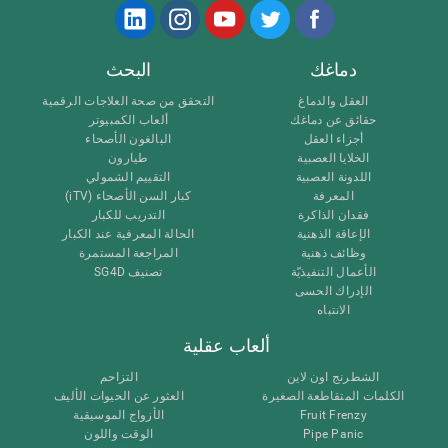
دماغك
البحث
العقل والدماغ
التحقق من صحة العلاجات الرقمية
حقائق عن دماغك
ألعاب الكمبيوتر
أجزاء العقل
البالغون الأصحاء
الخلايا العصبية
طيارون
اللدونة العصبية
التقييم الشمولي
المعرفة
كبار السن الأصحاء (iTV)
فقدان الذاكرة
التدريب للكبار
الإعاقة الذهنية
الحالة المعرفية عند الكبار
وظائف ذهنية
المراجعة المستمرة
الأعمال التنفيذيّة
تصنيف SG4D
الإدراك الحسى
الانتباه
ألعاب عقلية
الشطرنج اون لاين
التزاحم
الكلمات المتقاطعة الصغيرة
العثور عن الحيوات الأليف
Fruit Frenzy
الأزواج الموسيقية
Pipe Panic
الوقت واللون