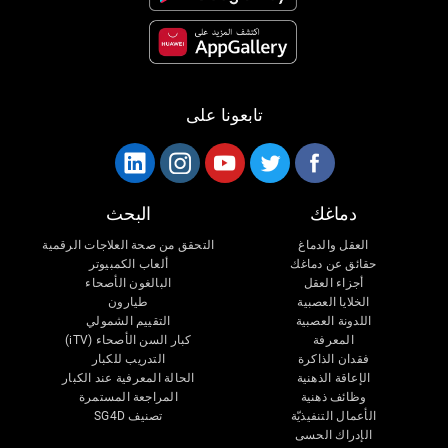
تابعونا على
دماغك
البحث
العقل والدماغ
التحقق من صحة العلاجات الرقمية
حقائق عن دماغك
ألعاب الكمبيوتر
أجزاء العقل
البالغون الأصحاء
الخلايا العصبية
طيارون
اللدونة العصبية
التقييم الشمولي
المعرفة
كبار السن الأصحاء (iTV)
فقدان الذاكرة
التدريب للكبار
الإعاقة الذهنية
الحالة المعرفية عند الكبار
وظائف ذهنية
المراجعة المستمرة
الأعمال التنفيذيّة
تصنيف SG4D
الإدراك الحسى