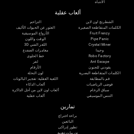
الانتباه
ألعاب عقلية
الشطرنج اون لاين
التزاحم
الكلمات المتقاطعة الصغيرة
العثور عن الحيوات الأليف
Fruit Frenzy
الأزواج الموسيقية
Pipe Panic
الوقت واللون
Crystal Miner
اللغز الفني 3D
وحيدا
مغامرات الضفدع
Robo Factory
خط الحلوى
Ant Escape
لغز
يقودني للجنون
الأرقام
الكلمات المتقاطعة البصرية
لون النحلة
قم بالمطابقة
اللعبة العقلية: تفجير البالونات
فوضى الرياضيات
ألعاب الذكاء
سباق الرخام
ألعاب اون لاين من آجل الذاكرة
التنس الموسيقي
ألعاب عقلية
تمارين
براءة اختراع
البائعين
تطور إدراكى
تدريبات ذهنية