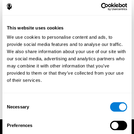
من المحتمل ان عقل ألبرت أينشتاين كان أصغر من عقلك, لا
تنفعل كثيرًا, ذلك لإنه جسمانيًا كان حجمه أقل من المتوسط.
This website uses cookies
We use cookies to personalise content and ads, to
provide social media features and to analyse our traffic.
المراجع
We also share information about your use of our site with
our social media, advertising and analytics partners who
Evelyn Shatil, Jaroslava Mikulecká, Francesco Bellotti, Vladimír
may combine it with other information that you’ve
Burěs - Novel Television-Based Cognitive Training Improves
Working Memory and Executive Function - PLOS ONE July 03,
provided to them or that they’ve collected from your use
2014. 10.1371/journal.pone.0101472
of their services.
Horowitz-T Kraus, Breznitz Z. - ¿Puede el mecanismo de
detección de errores beneficiarse del entrenamiento de la
memoria de trabajo? Una comparación entre los disléxicos y
Consent
los sujetos de control - un estudio de ERP - PLOS ONE 2009;
Necessary
Selection
4:7141.
Preferences