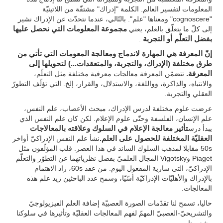
المعلومات لتفسير العالم. الكلمة "إدراك" مشتقّة من اللاتينيّة
"cognoscere" ومعناها "علم". بالتّالي، عندما نتحدّث عن الإدراك نشير
إلى كلّ ما يتعلّق بالعلم، يعني
مجموعة المعلومات التي نحصل عليها
بفضل التعلّم أو التجربة
.
إنّ المعرفة هي المهارة لاندماج ومعالجة المعومات التي تأتي من
طرق مختلفة (الإدراك، والتجربة، والمتعقدات...) لتحويلها إلى
المعرفة.
تتضمّن المعرفة معالجات معرفية مختلفة مثل التعلّم،
والانتباه، والذاكرة، وواللغة، والاستدلال، والقرار، إلخ. التي تؤلّف التطورّ
العقلي والتجربة.
عرضت علوم مختلفة لدرس الإدراك، مبحث الأعصاب، علم النفس،
علم الإنسان، الفلسفة وحتّى علوم الإعلام. لكن كان علم النفس الذي
يبدأ درس
تأثير معالجة الإعلام في السلوك وعلاقته بالمعالاجات
العقليّة المختلفة للحصول على العلم.
نشأ علم النفس الإدراكيّ أواخر
50s مقابلا لمذهب السلوك السائد في هذا العصر. قلب المؤلّفون مثل
Piaget وVigotsky المجال العلميّ بفضل نظرياتهما عن التطوّر والتعلّم
الإدراكيّ، التي سارية المفعول اليوم. من عقد 60s، زاد الاهتمام
بالإدراك والأهليّات الإدراكيّة أسّيّا، وسمح عدد الباحثين زيد علم هذه
المعالجات.
حاليا، تسمح لنا تقدّمات الصورة العصبيّة إضافة العلم الفيزيولوجيّ
والتشريحيّ-العصبيّ المهمّ لفهم المعالجات العقليّة وتأثيرها في سلوكنا