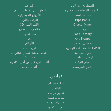
الشطرنج اون لاين
التزاحم
الكلمات المتقاطعة الصغيرة
العثور عن الحيوات الأليف
Fruit Frenzy
الأزواج الموسيقية
Pipe Panic
الوقت واللون
Crystal Miner
اللغز الفني 3D
وحيدا
مغامرات الضفدع
Robo Factory
خط الحلوى
Ant Escape
لغز
يقودني للجنون
الأرقام
الكلمات المتقاطعة البصرية
لون النحلة
قم بالمطابقة
اللعبة العقلية: تفجير البالونات
فوضى الرياضيات
ألعاب الذكاء
سباق الرخام
ألعاب اون لاين من آجل الذاكرة
التنس الموسيقي
ألعاب عقلية
تمارين
براءة اختراع
البائعين
تطور إدراكى
تدريبات ذهنية
اختبارات ذهنية
تدريبات ذهنية