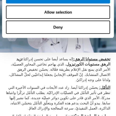
Allow selection
Deny
تخفيض مستوانا الرهق:
إنّه يساعد أيضا على تحسن إدراكنا.
تزيد
الرهق مستويات الكورتيزول
، الذي يهاجم نخاعين المحاور العصبيّة،
الأمر الذي يمنع نقل الإعلام بطريقة فعّالة. يحسّن تخفيض الرهق
الاتصال المتشابك. إنّ الموقف الإيجابيّ يجعلنا إبداعيّين لحلّ المشاكل،
ولدانا على وجه إدراكيّ.
التأمّل:
يحسّن إدراكنا أيضا. زاد عدد الأبحاث في السنوات الأخيرة التي
تنظر في تأثير التأمّل في العمليّات الإدراكيّة. يطلب التأمّل تركّزا وانتباها
مدركا، الأمر الذي قادر على تكوين دوائر عمليّة جديدة، كما نشير إليها
سابقا. يبدو أنّ البحث يدعم هذه الفكرة ويتعلّق التأمّل بتحسّن الانتباه،
الذاكرة، العمل التنفيذيّ، سرعة المعالجة والإدراك العامّ.
ممارسة الرياضة البدنيّة:
تحسّن ممارسة الرياضة البدنيّة إدراكنا. لا