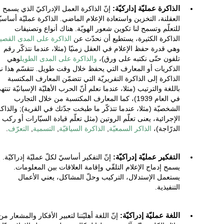
الذاكرة عمليّة إداركيّة:
إنّ الذاكرة العمل الإدراكيّ الذي يسمح
العقلنة، التخزين واستعادة الإعلام الماضي. الذاكرة عمليّة أساسيّ
للتعلّم وتسمح لنا تكوين شعور الهويّة. هناك أنواع وتصنيفات
الذاكرة الكثيرة، يستطيع أن نحدّث عن
الذاكرة على المدى القصي
وهي قدرة حفظ الإعلام في العقل زمنيّا (مثلا، عندما نتذكّر رقم
تلفون حتّى نكتبه على ورق)،
والذاكرة على المدى الطويل
وهي
الذكريات أو المعارف التي يحفظ خلال وقت طويل. تتقسّم هذا ن
الذاكرة إلى الذاكرة التقريريّة التي تتضمّن المعارف المكتسبة
باللغة والترتيب (مثلا، عندما نعلم أنّ الحرب الأهليّة الإسبانيّة تنته
في العام 1939)، كما المعارف المكتسبة من خلال التجارب
الشخصيّة (مثلا، عندما تتذكّر ما طبخت جدّتك في القرية); والذاك
الإجرائية، يعنى تعلّم الروتين (مثل تعلّم قيادة السيّارات أو ركب
الدرّاجة)،
الذاكر السمعيّة
,
الذاكرة السياقيّة
,
التسمية
,
التعرّف
.
التفكير عمليّة إدراكيّة:
إنّ التفكير أساسيّ لكلّ عمليّة إدراكيّة. إن
يسمح إدماج الإعلام التلقّي وإقامة العلاقات بين المعلومات.
يستعمل الإستدلال، التركيب وحلّ المشاكل، يعني الأعمال
التنفيذية.
اللغة عمليّة إدراكيّة:
إنّ اللغة أهليّتنا لتعبير الأفكار والمشعار من