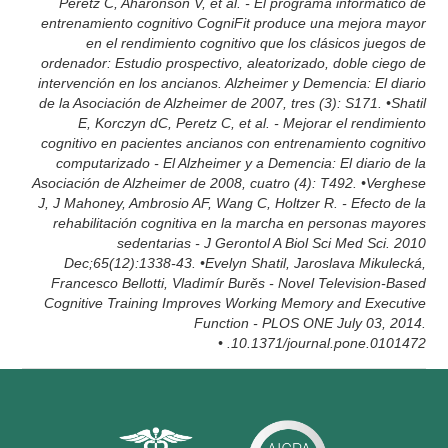
Peretz C, Aharonson V, et al. - El programa informático de
entrenamiento cognitivo CogniFit produce una mejora mayor
en el rendimiento cognitivo que los clásicos juegos de
ordenador: Estudio prospectivo, aleatorizado, doble ciego de
intervención en los ancianos. Alzheimer y Demencia: El diario
de la Asociación de Alzheimer de 2007, tres (3): S171. •Shatil
E, Korczyn dC, Peretz C, et al. - Mejorar el rendimiento
cognitivo en pacientes ancianos con entrenamiento cognitivo
computarizado - El Alzheimer y a Demencia: El diario de la
Asociación de Alzheimer de 2008, cuatro (4): T492. •Verghese
J, J Mahoney, Ambrosio AF, Wang C, Holtzer R. - Efecto de la
rehabilitación cognitiva en la marcha en personas mayores
sedentarias - J Gerontol A Biol Sci Med Sci. 2010
Dec;65(12):1338-43. •Evelyn Shatil, Jaroslava Mikulecká,
Francesco Bellotti, Vladimír Burěs - Novel Television-Based
Cognitive Training Improves Working Memory and Executive
Function - PLOS ONE July 03, 2014.
10.1371/journal.pone.0101472. •