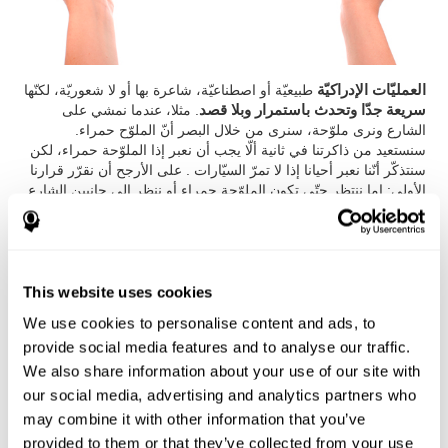
العمليّات الإدراكيّة
طبيعيّة أو اصطناعيّة، شاعرة بها أو لا شعوريّة، لكنّها
سريعة جدّا وتحدث باستمرار وبلا قصد
. مثلا، عندما نمشي على
الشارع ونرى ملوّحة، سنرى من خلال البصر أنّ الملوّح حمراء.
سنستعيد من ذاكرتنا في ثانية ألّا يجب أن نعبر إذا الملوّحة حمراء، لكن
سنتذكّر أنّنا نعبر أحيانا إذا لا تمرّ السيّارات . على الأرجح أن نقرّر قرارنا
الأولى: إما ننتظر حتّى تكون الملوّحة حمراء أو ننظر إلى جانبين الشارع
اتّجاه انتباهنا ثانية) لنرى إذا مرّ السيّارات أو كان العبر آمناً.
هل تحسّن إدراكنا ممكن؟
This website uses cookies
هل تحسّن إدراكنا ممكن؟ كيف نستطيع أن نفعله؟ سنروي بالتفصيل
We use cookies to personalise content and ads, to
بعض الآلة والتخطيط لتحسّن إدراكك وأدائك الإدراكيّ:
provide social media features and to analyse our traffic.
برنامج التنبيه الإدراكيّ لكوجنيفيت:
تصوّرت بفريق أطبّاء الأعصاب
We also share information about your use of our site with
والعلماء النفسانيّين الإدراكيّين الكامل الذين ينظرون في عمليّات الدونية
our social media, advertising and analytics partners who
المتشابة والتجدّد العصبيّ.
تحتاج إلى 15 دقيقة يوميّا فقط (3-2 أيام
may combine it with other information that you’ve
في الأسبوع) لتنبّه الأهليّات والعمليّات الإدراكيّة
. يُدخل هذا البرنامج
على الإنترنت
وهو يتّجه إلى الأشخاص، الباحثين، المحترفين في المجال
provided to them or that they’ve collected from your use