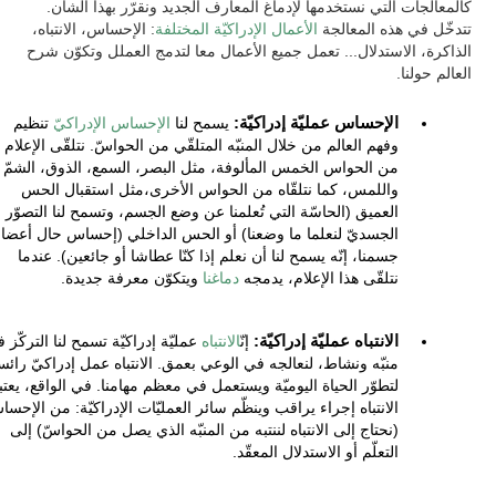
كالمعالجات التي نستخدمها لإدماغ المعارف الجديد ونقرّر بهذا الشأن.
تتدخّل في هذه المعالجة
الأعمال الإدراكيّة المختلفة
: الإحساس، الانتباه،
الذاكرة، الاستدلال... تعمل جميع الأعمال معا لتدمج العملل وتكوّن شرح
العالم حولنا.
الإحساس عمليّة إدراكيّة:
يسمح لنا
الإحساس الإدراكيّ
تنظيم
وفهم العالم من خلال المنبّه المتلقّي من الحواسّ. نتلقّى الإعلام
من الحواس الخمس المألوفة، مثل البصر، السمع، الذوق، الشمّ
واللمس، كما نتلقّاه من الحواس الأخرى،مثل استقبال الحس
العميق (الحاسّة التي تُعلمنا عن وضع الجسم، وتسمح لنا التصوّر
الجسديّ لنعلما ما وضعنا) أو الحس الداخلي (إحساس حال أعضاء
جسمنا، إنّه يسمح لنا أن نعلم إذا كنّا عطاشا أو جائعين). عندما
نتلقّى هذا الإعلام، يدمجه
دماغنا
ويتكوّن معرفة جديدة.
الانتباه عمليّة إدراكيّة:
إنّ
الانتباه
عمليّة إدراكيّة تسمح لنا التركّز 
منبّه ونشاط، لنعالجه في الوعي بعمق. الانتباه عمل إدراكيّ رائس
لتطوّر الحياة اليوميّة ويستعمل في معظم مهامنا. في الواقع، يعتب
الانتباه إجراء يراقب وينظّم سائر العمليّات الإدراكيّة: من الإحس
(نحتاج إلى الانتباه لننتبه من المنبّه الذي يصل من الحواسّ) إلى
التعلّم أو الاستدلال المعقّد.