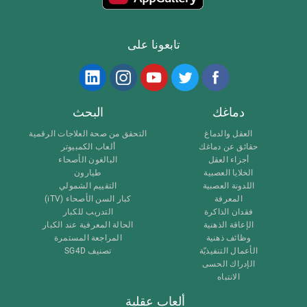
تابعونا على
دماغك
البحث
العقل والدماغ
التحقق من صحة العلاجات الرقمية
حقائق عن دماغك
ألعاب الكمبيوتر
أجزاء العقل
البالغون الأصحاء
الخلايا العصبية
طيارون
اللدونة العصبية
التقييم الشمولي
المعرفة
كبار السن الأصحاء (iTV)
فقدان الذاكرة
التدريب للكبار
الإعاقة الذهنية
الحالة المعرفية عند الكبار
وظائف ذهنية
المراجعة المستمرة
الأعمال التنفيذيّة
تصنيف SG4D
الإدراك الحسى
الانتباه
ألعاب عقلية