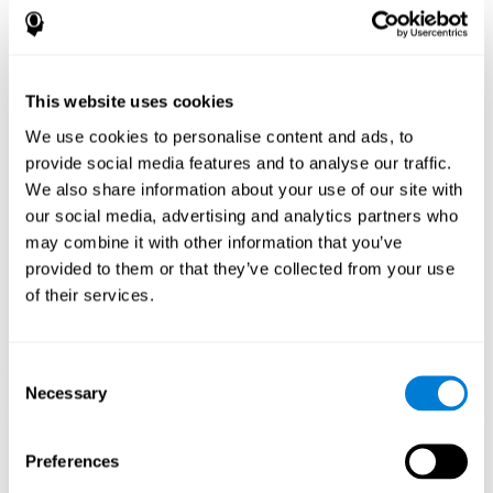
كيف تحسّن اللعبة العقلية "التزاحم"
مهاراتي المعرفية؟
إنّ استخدام الألعاب مثل "التزاحم" ينشّط نمطا للتنشيط العصبي. إنّ
This website uses cookies
التنبيه المستمرّ لمهاراتنا المعرفية قد يساعد في إنشاء نقاط الاشتباك
العصبي الجديدة، وإعادة تنظيم الدوائر العصبية وتحسين الوظائف
We use cookies to personalise content and ads, to
التنفيذية. تنشّط اللعبة "التزاحم" القدرات المتعلّقة بالانتباه المركّز
provide social media features and to analyse our traffic.
والإدراك البصري.
We also share information about your use of our site with
الأسبوع الأوّل
الأسبوع الثاني
الأسبوع الثالث
our social media, advertising and analytics partners who
may combine it with other information that you’ve
provided to them or that they’ve collected from your use
of their services.
Consent
Necessary
Selection
إسقاط رسومي توجيهي للشبكات العصبية بعد 3 أسابيع.
Preferences