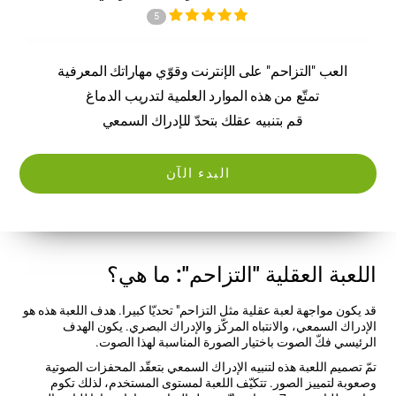
5
العب "التزاحم" على الإنترنت وقوّي مهاراتك المعرفية
تمتّع من هذه الموارد العلمية لتدريب الدماغ
قم بتنبيه عقلك بتحدّ للإدراك السمعي
البدء الآن
اللعبة العقلية "التزاحم": ما هي؟
قد يكون مواجهة لعبة عقلية مثل التزاحم" تحديّا كبيرا. هدف اللعبة هذه هو
الإدراك السمعي، والانتباه المركّز والإدراك البصري. يكون الهدف
الرئيسي فكّ الصوت باختيار الصورة المناسبة لهذا الصوت.
تمّ تصميم اللعبة هذه لتنبيه الإدراك السمعي بتعقّد المحفزات الصوتية
وصعوبة لتمييز الصور. تتكيّف اللعبة لمستوى المستخدم، لذلك تكوم