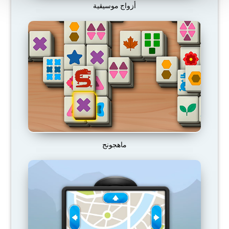
أزواج موسيقية
ماهجونج