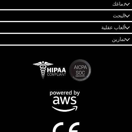
دماغك
البحث
ألعاب عقلية
تمارين