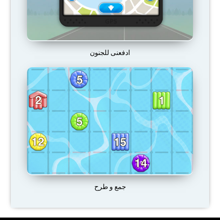
ادفعنى للجنون
جمع و طرح