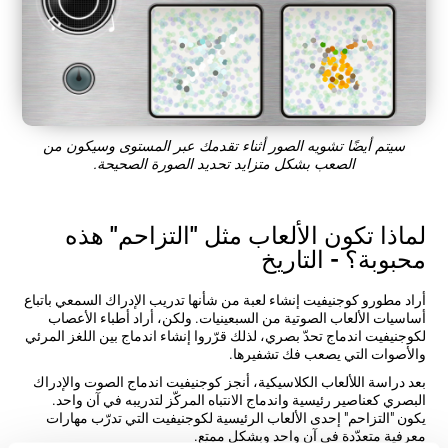
سيتم أيضًا تشويه الصور أثناء تقدمك عبر المستوى وسيكون من
الصعب بشكل متزايد تحديد الصورة الصحيحة.
لماذا تكون الألعاب مثل "التزاحم" هذه
محبوبة؟ - التاريخ
أراد مطورو كوجنيفيت إنشاء لعبة من شأنها تدريب الإدراك السمعي باتباع
أساسيات الألعاب الصوتية من السبعينيات. ولكن، أراد أطباء الأعصاب
لكوجنيفيت اندماج تحدّ بصري، لذلك قرّروا إنشاء اندماج بين اللغز المرئي
والأصوات التي يصعب فك تشفيرها.
بعد دراسة اللألعاب الكلاسيكية، أنجز كوجنيفيت اندماج الصوت والإدراك
البصري كعناصير رئيسية واندماج الانتباه المركّز لتدريبه في آن واحد.
يكون "التزاحم" إحدى الألعاب الرئيسية لكوجنيفيت التي تدرّب مهارات
معرفية متعدّدة في آن واحد وبشكل ممتع.