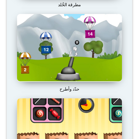
مطرقة الخٌلد
حدّد وأطرح