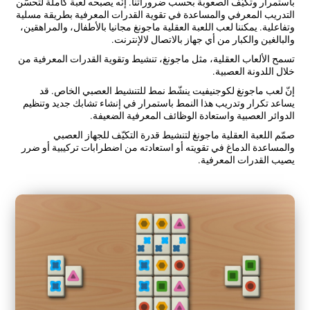
باستمرار وتكيّف الصعوبة بحسب ضروراتنا. إنّه يصبحه لعبة كاملة لتحسّن
التدريب المعرفي والمساعدة في تقوية القدرات المعرفية بطريقة مسلية
وتفاعلية. يمكننا لعب اللعبة العقلية ماجونغ مجانيا بالأطفال، والمراهقين،
والبالغين والكبار من أي جهاز بالاتصال لالإنترنت.
تسمح الألعاب العقلية، مثل ماجونغ، تنشيط وتقوية القدرات المعرفية من
خلال اللدونة العصبية.
إنّ لعب ماجونغ لكوجنيفيت ينشّط نمط للتنشيط العصبي الخاص. قد
يساعد تكرار وتدريب هذا النمط باستمرار في إنشاء تشابك جديد وتنظيم
الدوائر العصبية واستعادة الوظائف المعرفية الضعيفة.
صمّم اللعبة العقلية ماجونغ لتنشيط قدرة التكيّف للجهاز العصبي
والمساعدة الدماغ في تقويته أو استعادته من اضطرابات تركيبية أو ضرر
يصيب القدرات المعرفية.