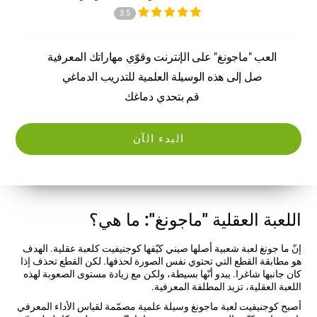
3.5
العب "ماجونغ" على الإنترنت وقوّي مهاراتك المعرفية
صل إلى هذه الوسيلة العلمية للتدريب الدماغي
قم بتحدي دماغك
البدء الآن
اللعبة العقلية "ماجونغ": ما هي؟
إنّ ما جونغ لعبة شعبية أصلها صيني كيّفها كوجنيفيت كلعبة عقلية. الهدف
هو مطابقة القطع التي تحتوي نفس الصورة لحذفها. لكن القطع تحذف إذا
كان جانبها شاغرا. يبدو أنّها بسيطة، ولكن مع زيادة مستوى الصعوبة لهذه
اللعبة العقلية، تزيد المطلفة المعرفية.
أصبح كوجنيفيت لعبة ماجونغ وسيلة علمية مصمّمة لقياس الأداء المعرفي