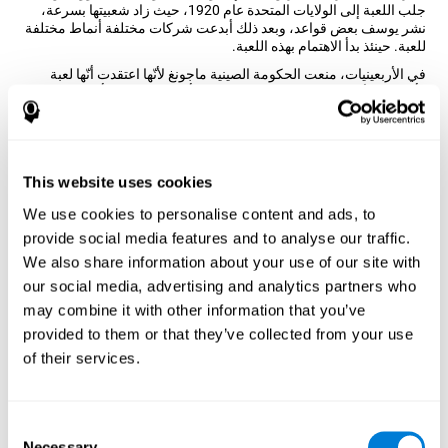
جلب اللعبة إلى الولايات المتحدة عام 1920، حيث زاد شعبيتها بسرعة،
نشر يوسف بعض قواعد، وبعد ذلك أبدعت شركات مختلفة أنماط مختلفة
للعبة. حينئذ بدأ الاهتمام بهذه اللعبة.
في الأربعينيات، منعت الحكومة الصينية ماجونغ لأنّها اعتقدت أنّها لعبة
رأسمالية لأنّ بعض اللاعبين يحبون الرهان. أرادت الحكومة أن تعلب نخبة
الناس ماجونغ فقط، لأنّها خافت أنّ الفلاحين طوّروا قدراتهم المعرفية من
خلال هذه اللعبة. على كل حال، تمّ إلغاء المنع عام 1985. يكون ماجونغ
شعبيّا جدّا بسبب تصميم القطع مزينة بأشكال، وأنماط وزهور. طوّر علماء
كوجنيفيت نسخة ماجونغ للمساعدة في تدريب القدرات المعرفية
This website uses cookies
المختلفة من خلال هذه اللعبة التي نعرفها ونحبّها.
كيف تحسّن اللعبة العقلية "ماجونغ"
We use cookies to personalise content and ads, to
مهاراتي المعرفية؟
provide social media features and to analyse our traffic.
We also share information about your use of our site with
بتدريب الدماغ بألعاب عقلية مثل
ماجونغ
ننشّط نمط للتنشيط العصبي.
our social media, advertising and analytics partners who
تكرار النمط هذا من خلال التدريب قد يساعد في إنشاء تشابك جديد
may combine it with other information that you’ve
ودوائر عصبية قادرة على تنظيم
واستعادة الوظائف المعرفية الضعيفة
.
provided to them or that they’ve collected from your use
تمّ تصميم اللعبة العقلية
ماجونغ
لتنبيه قوة التكيف للجهاز العصبي
of their services.
والمساعدة
الدماغ
في الاستعادة من اضطرابات تركيبية، اضطرابات أو
أضرار تصيب قدراتنا المعرفية.
الأسبوع الأوّل
الأسبوع الثاني
الأسبوع الثالث
Consent
Necessary