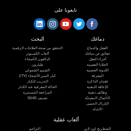
تابعونا على
دماغك
البحث
العقل والدماغ
التحقق من صحة العلاجات الرقمية
حقائق عن دماغك
ألعاب الكمبيوتر
أجزاء العقل
البالغون الأصحاء
الخلايا العصبية
طيارون
اللدونة العصبية
التقييم الشمولي
المعرفة
كبار السن الأصحاء (iTV)
فقدان الذاكرة
التدريب للكبار
الإعاقة الذهنية
الحالة المعرفية عند الكبار
وظائف ذهنية
المراجعة المستمرة
الأعمال التنفيذيّة
تصنيف SG4D
الإدراك الحسى
الانتباه
ألعاب عقلية
الشطرنج اون لاين
التزاحم