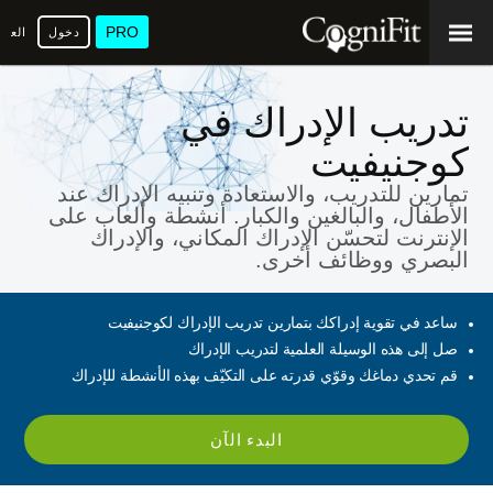
PRO
دخول
العرب
تدريب الإدراك في
كوجنيفيت
تمارين للتدريب، والاستعادة وتنبيه الإدراك عند
الأطفال، والبالغين والكبار. أنشطة وألعاب على
الإنترنت لتحسّن الإدراك المكاني، والإدراك
البصري ووظائف أخرى.
ساعد في تقوية إدراكك بتمارين تدريب الإدراك لكوجنيفيت
صل إلى هذه الوسيلة العلمية لتدريب الإدراك
قم تحدي دماغك وقوّي قدرته على التكيّف بهذه الأنشطة للإدراك
البدء الآن