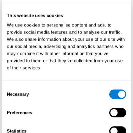
كيف تنشّط ونقوّي الإدراك ألعاب
كوجنيفيت؟
This website uses cookies
We use cookies to personalise content and ads, to
إنّ تدريب الإدراك لكوجنيفيت مؤلّف من أنشطة عصبية-نفسية تنشّط
الدماغ والقدرات المعرفية. تمثّل هذه الأنشطة هذه اجتهاداً لإدراكنا،
provide social media features and to analyse our traffic.
الأمر الذي يساعد في أدائنا.
We also share information about your use of our site with
يتمّ تنشيط المناطق المتعلّقة بأنشطة الإدراك بسبب الاجتهاد لتحقيق
our social media, advertising and analytics partners who
مطالب التدريب. إنّ اللدونة العصبية هي الطريقة الدماغية التي تسمح
may combine it with other information that you’ve
لدماغنا التكيّف لمطالب التدريب. يسمح لنا التكيّف وتغييرات اتّصالات
provided to them or that they’ve collected from your use
دماغنا استخدام القدرات المعرفية المتعلّقة بالإدراك في حياتنا اليومية
of their services.
بفعالية وأقلّ اجتهاداً.
ولكن، إنّه جدير بالذكر أنّ للحصول على النتائج لا يكفي التسلية بلعبة
ما. إنّ التدريب المعرفي للإدراك مؤلّف من مميزات تسهّل الفعالية. إنّ
Consent
النشاط الجيّد للإدراك له أسس علميّ ثابت ويكيّف الأنشطة والصعوبة
Necessary
Selection
بحسب ضروراتنا.
مزايا تمارين التنبيه المعرفي
Preferences
للإدراك لكوجنيفيت
يعمل كوجنيفين منذ سنوات كثيرة لتكون أنشطة الإدراك ممتازة. إنّ
Statistics