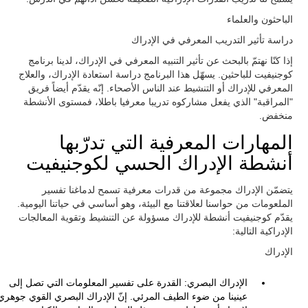
الباحثون والعلماء
دراسة تأثير التدريب المعرفي في الإدراك
إذا كنّا نهتمّ بالبحث عن تأثير التنبيه المعرفي في الإدراك، لدينا برنامج
كوجنيفيت للباحثين. يسهّل هذا البرنامج دراسة استعادة الإدراك، والعلاج
المعرفي للإدراك أو التنشيط عند الناس الأصحاء. إنّه يقدّم أيضاً فريق
"المراقبة" الذي يفعل مشاركوه تدريبا معرفيا باطلا، فمستوى الأنشطة
منخفض.
المهارات المعرفية التي تدرّبها
أنشطة الإدراك الحسي لكوجنيفيت
يتضمّن الإدراك مجموعة من قدرات معرفية تسمح لدماغنا تفسير
الملعومات من حواسنا لعلاقتنا مع البيئة، وهو أساسي في حياتنا اليومية.
يقدّم كوجنيفيت أنشطة للإدراك مسؤولة عن التنشيط وتقوية المعالجات
الإدراكية التالية:
الإدراك
الإدراك البصري: القدرة على تفسير المعلومات التي تصل إلى
عينينا من ضوء الطيف المرئي. إنّ الإدراك البصري القوي جوهري