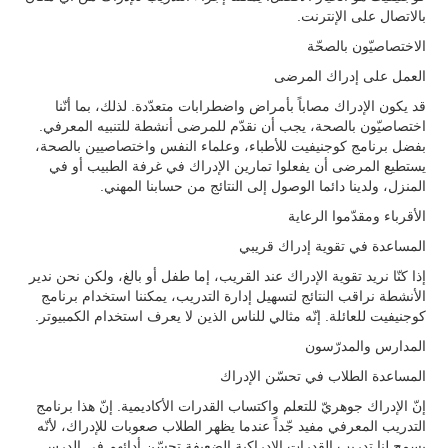
بالاتصال على الإنترنت.
الاختصاصيّون بالصحّة
العمل على إدراك المرضى
قد يكون الإدراك مصاباً بأمراض واضطرابات متعدّدة. لذلك، بما أنّنا
اختصاصيّون بالصحة، يجب أن نقدّم للمرضى أنشطة للتنبيه المعرفي.
بفضل برنامج كوجنيفيت للأطباء، وعلماء النفس واختصاصيين بالصحة،
يستطيع المرضى أن يفعلوا تمارين الإدراك في غرفة الطبيب أو في
المنزل، ولدينا دائما الوصول إلى النتائج من حسابنا المهني.
الأقرباء ومقدّموا الرعاية
المساعدة في تقوية إدراك قريبي
إذا كنّا نريد تقوية الإدراك عند القريب، إما طفل أو بالغ، ولكن نحن ندير
الأنشطة نراقب النتائج لتسهيل إدارة التدريب، يمكننا استخدام برنامج
كوجنيفيت للعائلة. إنّه مثالي للناس الذين لا يعرف استخدام الكمبيوتر.
المدارس والمدرّسون
المساعدة الطلاب في تحسّن الإدراك
إنّ الإدراك جوهريّ للتعلم واكتساب القدرات الأكاديمية. إنّ هذا برنامج
التدريب المعرفي مفيد جّداً عندما يظهر الطلاب صعوبات للإدراك، لأنّه
يسمح لنا تدريب القدرات الإدراكية الضعيفة تحسّن أدائهم في الدرس.