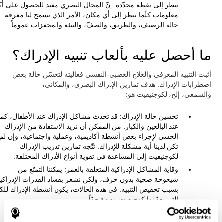
ننظر إلى نقطة محدّدة. إنّ المجال البصري مفيد للحصول على أك
معلومات كلّما ننظر إلى أي مكان، الأمر الذي يسمح لنا معرفة
حالة الرصيف، والطريق، والصفّ، والبيئة والمحفزات عموماً.
ما أحصل عليه بألعاب تنبيه الإدراك؟
أثبت التنبيه المعرفي والعلاج العصبي-النفسي فعاليته لتحسّن حالة بعض
اضطرابات الإدراك. هدف تمارين الإدراك البصري، والمكاني،
والسمعي، إلخ، لكوجنيفيت هو:
تحسين حالة الإدراك: قد تحدث مشاكل الإدراك عند الأطفال، كما
عند البالغين والكبار. من الممكن أن نريد الاستفادة من الإدراك
الحسي لإجراء بعض أنشطة أكاديمية، وعملية واجتماعية، وإن لم
تكن لدينا أية مشكلة للإدراك. تتّجه تمارين تدريب الإدراك
لكوجنيفيت إلى المساعدة في تقوية أنواع الأدراك المختلفة.
وقاية المشاكل الإدراكية المتعلقة بالعمر: يمكننا التمتّع من
شيخوخة صحية بدون خرف، ولكن نشعر بفساد القدرات الإدراكي
بسبب تخفيض التنبيه. في هذه الحالات، يكون أنشطة الإدراك للكب
التي يقدّمها كوجيفيت مفيدة جدّاً.