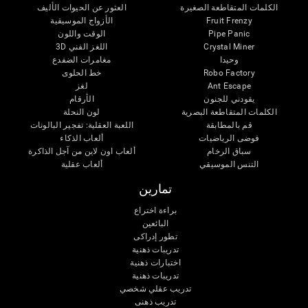
الكلمات المتقاطعة الصغيرة
العثور عن الحيوات الأليف
Fruit Frenzy
الأزواج الموسيقية
Pipe Panic
الوقت واللون
Crystal Miner
اللغز الفني 3D
وحيدا
مغامرات الضفدع
Robo Factory
خط الحلوى
Ant Escape
لغز
يقودني للجنون
الأرقام
الكلمات المتقاطعة البصرية
لون النحلة
قم بالمطابقة
اللعبة العقلية: تفجير البالونات
فوضى الرياضيات
ألعاب الذكاء
سباق الرخام
ألعاب اون لاين من آجل الذاكرة
التنس الموسيقي
ألعاب عقلية
تمارين
براءة اختراع
البائعين
تطور إدراكى
تدريبات ذهنية
اختبارات ذهنية
تدريبات ذهنية
تدريب عقلي شخصي
تدريب ذهنى