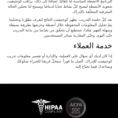
البرنامج الأنشطة المناسبة لنا تلقائيّاً. إضافةً إلى ذلك، يراقب كوجنيفيت
صعوبة الأنشطة ليصبح كلّ نشاط تحدّيا لدماغنا ويسمح لنا تحسّن الحالة
المعرفية المتعلّقة بالإدراك.
بعد كلّ جلسة التدريب. يظهر كوجنيفيت النتائج لنعرف تطوّرنا وتحسّننا.
يتمّ تحليل المعلومات المحفوظة خلال أنشطة وعرضها بطريقة بسيطة
وسهلة الفهم. هكذا، نستطيع أن نتحقّق من تقدّمنا من بداية التدريب
حتّى اليوم، وحتّى المقارنة بسائر المستخدمين.
خدمة العملاء
إذا كان لديك أي سؤال على العملية، والإدارة أو تفسير معلومات تدريب
كوجنيفيت للإدراك، اتّصل بنا فوراً. سيحلّ قريقنا للخبراء شكوكك
ويساعدك فيما تحتاج إليه.