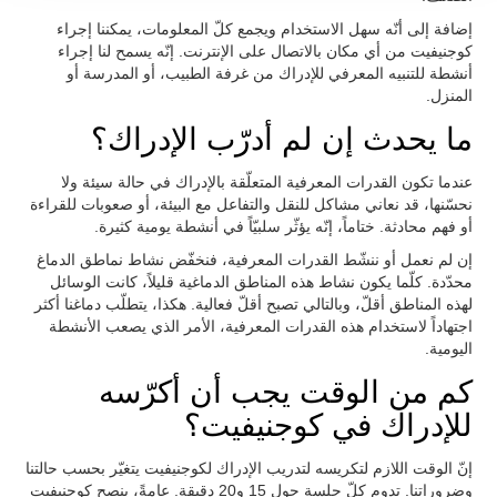
إضافة إلى أنّه سهل الاستخدام ويجمع كلّ المعلومات، يمكننا إجراء
كوجنيفيت من أي مكان بالاتصال على الإنترنت. إنّه يسمح لنا إجراء
أنشطة للتنبيه المعرفي للإدراك من غرفة الطبيب، أو المدرسة أو
المنزل.
ما يحدث إن لم أدرّب الإدراك؟
عندما تكون القدرات المعرفية المتعلّقة بالإدراك في حالة سيئة ولا
نحسّنها، قد نعاني مشاكل للنقل والتفاعل مع البيئة، أو صعوبات للقراءة
أو فهم محادثة. ختاماً، إنّه يؤثّر سلبيّاً في أنشطة يومية كثيرة.
إن لم نعمل أو ننشّط القدرات المعرفية، فنخفّض نشاط نماطق الدماغ
محدّدة. كلّما يكون نشاط هذه المناطق الدماغية قليلاً، كانت الوسائل
لهذه المناطق أقلّ، وبالتالي تصبح أقلّ فعالية. هكذا، يتطلّب دماغنا أكثر
اجتهاداً لاستخدام هذه القدرات المعرفية، الأمر الذي يصعب الأنشطة
اليومية.
كم من الوقت يجب أن أكرّسه
للإدراك في كوجنيفيت؟
إنّ الوقت اللازم لتكريسه لتدريب الإدراك لكوجنيفيت يتغيّر بحسب حالتنا
وضروراتنا. تدوم كلّ جلسة حول 15 و20 دقيقة. عامةً، ينصح كوجنيفيت