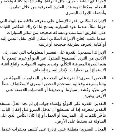
لإجراء أي نشاط بصري، مثل القراءة، والقيادة، والكتابة وتحضير
الطعام. يمكننا تقوية هذه القدرة المعرفية من خلال تمارين
وأنشطة للإدراك البصري.
الإدراك المكاني: قدرة الإنسان على معرفة علاقته مع البيئة التي
حولنا. مثلاً، عندما نقود السيارة، يسمح لنا الإدراك المكاني القيادة
على الطريق المناسب وبمسافة صحيحة من سائر السيارات.
عندما نكتب، يُعلن الإدراك المكاني المكان الذي ننقل اليدين إليه،
أو كتابة الحرف بطريقة صحيحة أو ترتيبه.
الإدراك السمعي: القدرة على تفسير المعلومات التي تصل إلى
الأذنين من التردد المسموع المنقول عبر الجو أو غيره. تسمح لنا
هذه القدرة المعرفية التكلّم، وتحديد وفهم الأصوات، واتباع أغنية أ
الاستماع إلى صفارات الإنذار لسيارة إسعاف.
الفحص البصري: القدرة على البحث عن المعلومات المهمّة من
بيئتنا بسرعة وفعالية. نستخدم الفحص البصري لاستكشاف خطأ
في نصّ، وكشف سيارتنا أو صديقنا أو العدسات اللاصقة على
الأرض وغيره.
التقدير: القدرة على التوقّع وإنشاء جواب إن لم نجد الحلّ. نستخد
التقدير لمعرفة إذا كنا نستطيع أن ندخل المترو قبل إقفال الباب، 
نتأخّر للذهاب إلى المدرسة أو العمل أو إذا كان الكأس الذي على
الطاولة قد يسقط على الأرض.
المجال البصري: منطقة عيني قادرة على كشف محفزات عندما