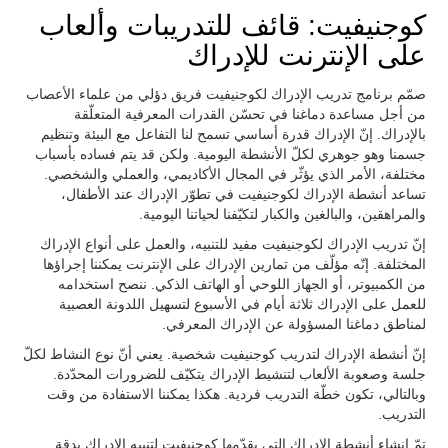
كوجنيفيت: قائف للتدريبات وألعاب
على الإنترنت للإدراك
صمّم برنامج تدريب الإدراك لكوجنيفيت فريق دؤلي من علماء الأعصاب
من أجل مساعدة دماغنا في تحسّن القدرات المعرفية المتعلّقة
بالإدراك. إنّ الإدراك قدرة أساسي تسمح لنا التفاعل مع البيئة وتنظيم
جسمنا وهو جوهري لكلّ الأنشطة اليومية. ولكن قد يتم فساده بأسباب
مختلفة، الأمر الذي يؤثّر في المجال الأكاديمي، والعملي والشخصي.
تساعد أنشطة الإدراك لكوجنيفيت في تطوّر الإدراك عند الأطفال،
والمراهقين، والبالغين والكبار لتكيّفنا لحياتنا اليومية.
إنّ تدريب الإدراك لكوجنيفيت مفيد للتنبيه، والعمل على أنواع الإدراك
المختلفة. إنّه مؤلّف من تمارين الإدراك على الإنترنت يمكننا إجراؤها
من الكمبيوتر، أو الجهاز اللوحي أو الهاتف الذكي. ننصح استخدامه
للعمل على الإدراك ثلاثة أيام في الأسبوع لتسهيل اللدونة العصبية
لمناطق دماغنا المسؤولة عن الإدراك المعرفي.
إنّ أنشطة الإدراك لتدريب كوجنيفيت شخصية. يعني أنّ نوع النشاط لكلّ
جلسة وصعوبة الألعاب لتنشيط الإدراك يتكيّف للضرورات المحدّدة.
وبالتالي، تكون خطّة التدريب فردية. هكذا يمكننا الاستفادة من وقت
التدريب.
تمّ إنشاء أنشطة الإدراك التي يقدّمها كوجنيفيت لتنبيه الإدراك بدقة.