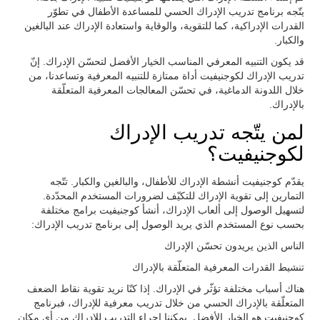
يتّجه برنامج تدريب الإدراك الحسي للمساعدة الأطفال في تطوّر
القدرات الإدراكية، كما للتقوية، والوقاية واستعادة الإدراك عند البالغين
والكبار.
قد يكون التنبيه المعرفي المناسب الخيار الأفضل لتحسّن الإدراك. إنّ
تدريب الإدراك لكوجنيفيت أداة ممتازة للتنبيه المعرفية وتساعدنا، من
خلال اللدونة الدماغية، في تحسّن المعالجات المعرفية المتعلّقة
بالإدراك.
لمن يتّجه تدريب الإدراك
لكوجنيفيت؟
يقدّم كوجنيفيت أنشطة الإدراك للأطفال، والبالغين والكبار. تتّجه
التمارين إلى تقوية الإدراك للتكيّف لضرورات المستخدم المحدّدة.
لتسهيل الوصول إلى ألعاب الإدراك، أنشأ كوجنيفيت برامج مختلفة
بحسب نوع المستخدم الذي يريد الوصول إلى برنامج تدريب الإدراك:
الناس الذين يريدون تحسّن الإدراك
تنشيط القدرات المعرفية المتعلّقة بالإدراك
هناك أسباب مختلفة تؤثّر في الإدراك. إذا كنّا نريد تقوية نقاط الضعف
المتعلّقة بالإدراك الحسي من خلال تدريب معرفية للإدراك، فبرنامج
كوجنيفيت هو الخيار الأفضل. يمكننا إجراء التدريب للإدراك من أي مكان