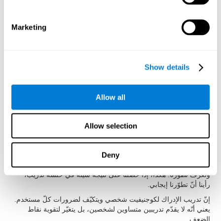
الغرض أن تكون تدريبات الإدراك سهلة الاستخدام وفعالة لتنشيط
القدرات المعرفية. لذلك، قد حقّق أنّ تمارين الإدراك لها مميزات
محدّدة:
Marketing
لإجراء أنشطة الإدراك لكوجنيفيت تكفي خطوى بسيطة. قد سهّل
كوجنيفيت استخدام تدريب الإدراك ليستفيد الأطفال، والبالغين والكبار
من تمارينه لتحسّن الإدراك.
Show details
إنّ الدافع عامل مهمّ لمدّة العلاج. لذلك، أنشأ كوجنيفيت أنشطة للإدراك
مسلية وجذابة لتسهيل دافع المستخدمين.
يجب أن نفهم التعليمات بسرعة وبدون اجتهاد. للحصول على هذا الهدف،
Allow all
صمّم كوجنيفيت تعليمات أنشطة الإدراك بطريقة تفاعلية لتكون سهلة
الفهم والتذكّر.
Allow selection
إنّه مهمّ جدّاً تلقّي تقرير سهل الفهم لنعرف ما الذي يقوم به بشكل جيد
وما الذي يجب أن نحسّنه. يقدّم كوجنيفيت تقريرا كاملا للنتائج بعد كلّ
جلسة تدريب لنعرف أداءنا بسهولة.
Deny
يحفظ كوجنيفيت النتائج المعرفية، جلسة بعد جلسة، لنرى تقدّمنا
ونعرف تطوّرنا. هكذا، إذا حصلنا على نتيجة سيئة في حلسة تدريب،
رأينا أنّ تطوّرنا إيجابي.
إنّ تدريب الإدراك لكوجنيفيت شخصي ويتكيّف لضرورات كلّ مستخدم.
يعني أنّه لا يقدّم تدريبين متساوين لشخصين، بل يتغيّر لتقوية نقاط
الضعف.