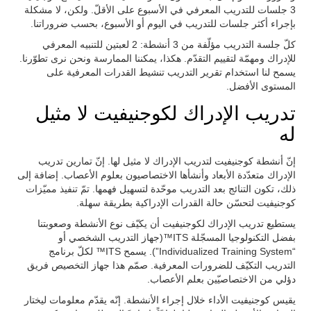
3 جلسات للتدريب المعرفي في الأسبوع على الأقلّ. ولكن، لا مشكلة
بإجراء أكثر جلسات للتدريب في اليوم أو الأسبوع، بحسب ضروراتنا.
كلّ جلسة التدريب مؤلّفة من 3 أنشطة: 2 لعبتين للتنبيه المعرفي
للإدراك ومهمّة لتقييم التقدّم. هكذا، يمكننا الممارسة ونحن نرى تطوّرنا.
يسمح لنا استخدام تقرير التدريب تنشيط القدرات المعرفية على
المستوى الأفضل.
تدريب الإدراك لكوجنيفيت لا مثيل
له
إنّ أنشطة كوجنيفيت لتدريب الإدراك لا مثيل لها. إنّ تمارين تدريب
الإدراك متعدّدة الأبعاد وأنشأها الاختصاصيون بعلوم الأعصاب. إضافة إلى
ذلك، تكون التنائج بعد التدريب موحّدة لتسهيل فهمها. تمّ تنفيذ مميّزات
كوجنيفيت لتحسّن حالة القدرات الإدراكية بطريقة سهلة.
يستطيع تدريب الإدراك لكوجنيفيت أن يكيّف نوع الأنشطة وصعوبتنا
بفضل التكنولوجيا المسجّلة ITS™(جهاز التدريب الشخصي أو
“Individualized Training System”). يسمح ITS™ لكلّ برنامج
التدريب التكيّف للضرورات المعرفية. صمّم هذا جهاز التخصيص فريق
دؤلي من الاختصاصيّين بعلم الأعصاب.
يقيس كوجنيفيت الأداء خلال إجراء الأنشطة. إنّه يقدّم معلومات ليختار