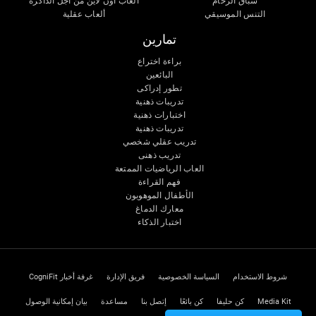
سباق الرخام
ألعاب اون لاين من آجل الذاكرة
التنس الموسيقي
ألعاب عقلية
تمارين
براءة اختراع
البائعين
تطور إدراكى
تدريبات ذهنية
اختبارات ذهنية
تدريبات ذهنية
تدريب عقلي شخصي
تدريب ذهنى
العاب الرياضيات الممتعة
فهم القراءة
الأطفال الموهوبون
معارك الدماغ
اختبار الذكاء
شروط الاستخدام
السياسة الخصوصية
فريق الإدارة
غرفة أخبار CogniFit
Media Kit
كن حليفا
كن بائعًا
إتصل بنا
مساعدة
بيان إمكانية الوصول