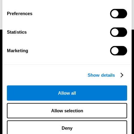
Naming Test. Philadelphia: Lea & Febiger.
Wechsler, D. (1997). WAIS-III: Wechsler Adult Intelligence Scale
Preferences
- Third edition administration and scoring manual. San Antonio,
TX: Psychological Corporation.
Statistics
Marketing
Show details
Allow all
Allow selection
Deny