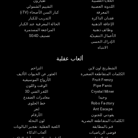
الخلايا العصبية
طيارون
اللدونة العصبية
التقييم الشمولي
المعرفة
كبار السن الأصحاء (iTV)
فقدان الذاكرة
التدريب للكبار
الإعاقة الذهنية
الحالة المعرفية عند الكبار
وظائف ذهنية
المراجعة المستمرة
الأعمال التنفيذيّة
تصنيف SG4D
الإدراك الحسى
الانتباه
ألعاب عقلية
الشطرنج اون لاين
التزاحم
الكلمات المتقاطعة الصغيرة
العثور عن الحيوات الأليف
Fruit Frenzy
الأزواج الموسيقية
Pipe Panic
الوقت واللون
Crystal Miner
اللغز الفني 3D
وحيدا
مغامرات الضفدع
Robo Factory
خط الحلوى
Ant Escape
لغز
يقودني للجنون
الأرقام
الكلمات المتقاطعة البصرية
لون النحلة
قم بالمطابقة
اللعبة العقلية: تفجير البالونات
فوضى الرياضيات
ألعاب الذكاء