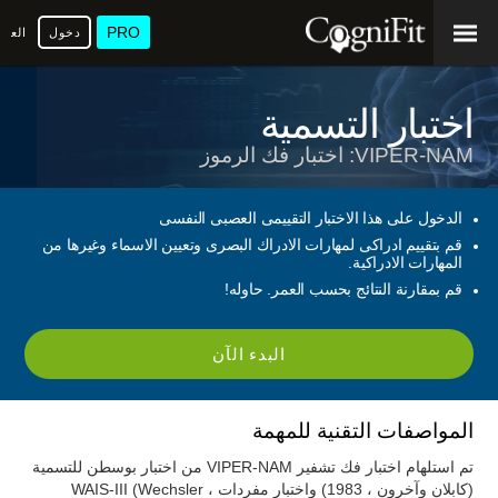
PRO
دخول
العرب
اختبار التسمية
VIPER-NAM: اختبار فك الرموز
الدخول على هذا الاختبار التقييمى العصبى النفسى
قم بتقييم ادراكى لمهارات الادراك البصرى وتعيين الاسماء وغيرها من
المهارات الادراكية.
قم بمقارنة النتائج بحسب العمر. حاوله!
البدء الآن
المواصفات التقنية للمهمة
تم استلهام اختبار فك تشفير VIPER-NAM من اختبار بوسطن للتسمية
(كابلان وآخرون ، 1983) واختبار مفردات WAIS-III (Wechsler ،