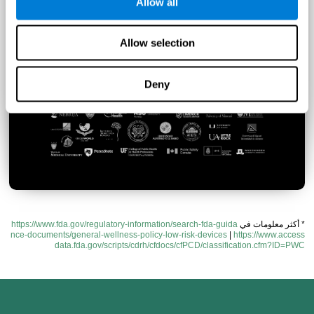
Allow all
أكثر من 784 باحث يعملون معنا.
إذا كنت تهتمّ بإجراء
بحث طبي
عن بعض هذه المنتجات
اتّصل بنا
Allow selection
Deny
* أكثر معلومات في
https://www.fda.gov/regulatory-information/search-fda-guida
nce-documents/general-wellness-policy-low-risk-devices
|
https://www.access
data.fda.gov/scripts/cdrh/cfdocs/cfPCD/classification.cfm?ID=PWC