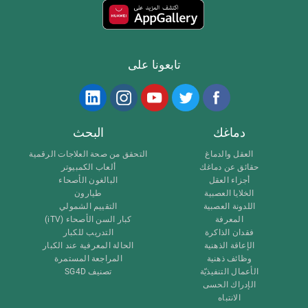
تابعونا على
دماغك
البحث
العقل والدماغ
التحقق من صحة العلاجات الرقمية
حقائق عن دماغك
ألعاب الكمبيوتر
أجزاء العقل
البالغون الأصحاء
الخلايا العصبية
طيارون
اللدونة العصبية
التقييم الشمولي
المعرفة
كبار السن الأصحاء (iTV)
فقدان الذاكرة
التدريب للكبار
الإعاقة الذهنية
الحالة المعرفية عند الكبار
وظائف ذهنية
المراجعة المستمرة
الأعمال التنفيذيّة
تصنيف SG4D
الإدراك الحسى
الانتباه