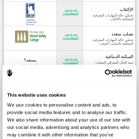
الإكتئاب
مزيد من
المعلومات
تحسّن حالة المهارات المعرفية
المتعلّقة بالاكتئاب
تصلب متعدد
مزيد من
المعلومات
تحسّن حالة المهارات المعرفية
المتعلّقة بالتصلب المتعدد
السكتة الدماغية
مزيد من
يستفد؟
المعلومات
تنبيه الجال المعرفي المصاب
اتصل بنا
بالسكتة، مثل الانتباه، الوظائف
التنفيذية، اللغة والتوجيه
عسر القراءة
مزيد من
يستفد؟
المعلومات
تحسّن حالة المهارات المعرفية
اتصل بنا
المتعلّقة بعسر القراءة
This website uses cookies
اضط اب نقص الانتباه
We use cookies to personalise content and ads, to
وفرط النشاط
مزيد من
يستفد؟
provide social media features and to analyse our traffic.
تحسّن حالة المهارات المعرفية
المعلومات
اتصل بنا
النقصية والمتعلّقة بعدم الانتباه
We also share information about your use of our site with
وفرط النشاط، مثل السلوك
لاضطراب نقص الانتباه وفرط
our social media, advertising and analytics partners who
النشاط.
may combine it with other information that you’ve