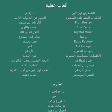
ألعاب عقلية
الشطرنج اون لاين
التزاحم
الكلمات المتقاطعة الصغيرة
العثور عن الحيوات الأليف
Fruit Frenzy
الأزواج الموسيقية
Pipe Panic
الوقت واللون
Crystal Miner
اللغز الفني 3D
وحيدا
مغامرات الضفدع
Robo Factory
خط الحلوى
Ant Escape
لغز
يقودني للجنون
الأرقام
الكلمات المتقاطعة البصرية
لون النحلة
قم بالمطابقة
اللعبة العقلية: تفجير البالونات
فوضى الرياضيات
ألعاب الذكاء
سباق الرخام
ألعاب اون لاين من آجل الذاكرة
التنس الموسيقي
ألعاب عقلية
تمارين
براءة اختراع
البائعين
تطور إدراكى
تدريبات ذهنية
اختبارات ذهنية