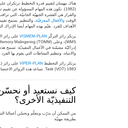
(1982). تكون هذه المهام المسؤولة عن تقييم توقّع المستخدم لحادث ما.
والقرار هي القشرة الجبهيّة الجانبيّة، التي تر
الوقت
والأفعال المعرفيّة
، والتنظيم. يسمح تقيي
الأهداف للفرد. نقيّم بهذه المهام أيضا الإدراك ا
يرتكز رائز التركّز
VISMEM-PLAN
إدراكيّة مضمّنة في الأعمال التنفيذيّة. تسمح هذ
والانتباه، وتنظيم النشاطات التي يقوم بها الفرد.
يرتكز رائز التخطيط
VIPER-PLAN
Task (VOT) 1983. تساعد هذه الروائز الاختصاصيّ على تكميم قدرة التنظيم والتخطيط للفرد.
كيف نستعيد أو نحسّن
التنفيذيّة الأخرى؟
من الممكن أن ندرّب ونتعلّم ونحسّن أعمالنا ال
بطريقة مهنيّة