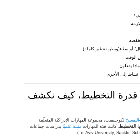
شيء
ازمة
منخفضة
ل) أو ببطء(وبطريقة غير كاملة)
س الوقت
اذا يفعلون
 نشاط إلى الأخرى
يم قدرة التخطيط، كيف نكشف
-النفسيّ
لكوجنيفيت، مجموعة المهارات الإدراكيّة المتعلّقة
ها
التخطيط
. كانت هذه المهارات
مثبتة علميّا
بدراسات جماعات