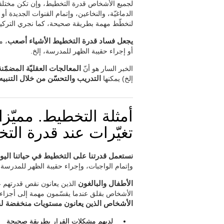
لجميع الأشخاص قدرة التخطيط، وإن تكن مختلفة لك
الدماغيّة، والنخاعين، وإتمام القنوات الجديدة أو
لنخطّط مهمة بطريقة صحيحة، كما نجري التركي
يجعل فساد قدرة التخطيط الأشياء أصعب
، م
أو إجراء حقيبة الظهر للمدرسة، إلخ.
الخبر السار هو أنّ
المعالجات العقليّة المضمّ
إلخ) يمكنها
التدريب والتحسّن من خلال التنبيه
أمثلة التخطيط. مميّز
تغيّرات عند قدرة الت
نستعمل قدرتنا على التخطيط في حياتنا اليوم
وإتمام الواجبات، وإجراء حقيبة الظهر للمدرسة، 
الأطفال والبالغون
الذين يعانون نقص قدرتهم 
الأشخاص بقلق عندما يقسّمون مهمة إلى أجزاء 
الأشخاص الذين يعانون مستويات منخفضة لقدر
لديهم مشكلات القرار بطريقة صحيحة