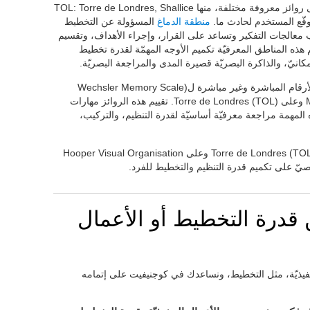
هناك مهمتان لتقييم قدرة التخطيط ترتكزان على روائز معروفة مختلفة، منها TOL: Torre de Londres, Shallice
منطقة الدماغ
المسؤولة عن التخطيط
اقب معالجات التفكير وتساعد على القرار، وإجراء الأهداف، وتقسيم
م هذه المناطق المعرفيّة تكميم الأوجه المهمّة لقدرة تخطيط
لمكانيّ، والذاكرة البصريّة قصيرة المدى والمراجعة البصريّة.
على رائز الأرقام المباشرة وغير مباشرة ل(Wechsler Memory Scale
(WMS، وعلى (Memory Malingering (TOMM وعلى (Torre de Londres (TOL. تقييم هذه الروائز مهارات
ه المهمة مراجعة معرفيّة أساسيّة لقدرة التنظيم، والتركيب،
على رائز (Torre de Londres (TOL وعلى Hooper Visual Organisation
 قدرة التخطيط أو الأعمال
تنفيذيّة، مثل التخطيط، ونساعدك في كوجنيفيت على إتمامه