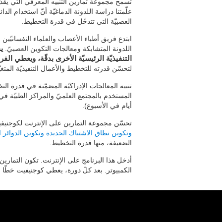
تسمح مجموعة تمارين التنبيه المعرفي التي يقدّ
علّمتنا دراسة اللدونة الدماغيّة أنّ استخدام الد
العصبيّة التي تتدخّل في قدرة التخطيط.
ابتدع فريق أطباء الأعصاب والعلماء النفسانيّين 
اللدونة المتشابكة ومعالجات التكوين العصبيّ.
ي
التنفيذيّة الرئيسيّة الأخرى بدقّة، ويعطي ال
لتحسّن قدرته للتخطيط والأعمال التنفيذيّة المتغي
تنبيه المعالجات الإدراكيّة المضمّنة في قدرة ا
أيام في الأسبوع).
تحسّن مجموعة التمارين على الإنترنت لكوجنيفي
وتكوين نطاق الاشتباك الجديدة وتكوين الدوائر ال
الضعيفة، منها قدرة التخطيط.
أدخل هذا البرنامج على الإنترنت. تكون التمارين 
الكمبيوتر. بعد كلّ دورة، يعطي كوجنيفيت خطّا بيان