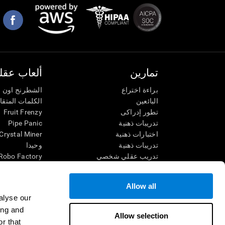
تمارين
ألعاب عقلي
براءة اختراع
الشطرنج اون ل
البائعين
الكلمات المتق
تطور إدراكى
Fruit Frenzy
تدريبات ذهنية
Pipe Panic
اختبارات ذهنية
Crystal Miner
تدريبات ذهنية
وحيدا
تدريب عقلي شخصي
Robo Factory
تدريب ذهنى
Ant Escape
العاب الرياضيات الممتعة
يقودني للجنون
Allow all
فهم القراءة
الكلمات المتقا
alyse our
الأطفال الموهوبون
قم بالمطابقة
ing and
معارك الدماغ
فوضى الرياضي
Allow selection
r that
اختبار الذكاء
سباق الرخام