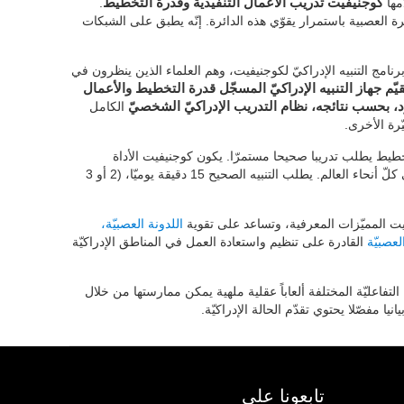
مها
كوجنيفيت تدريب الأعمال التنفيذيّة وقدرة التخطيط
.
ائرة العصبية باستمرار يقوّي هذه الدائرة. إنّه يطبق على الشبكات
برنامج التنبيه الإدراكيّ لكوجنيفيت، وهم العلماء الذين ينظرون في
قيّم جهاز التنبيه الإدراكيّ المسجّل قدرة التخطيط والأعمال
فرد، بحسب نتائجه، نظام التدريب الإدراكيّ الشخصيّ
الكامل
ّرة الأخرى.
لتخطيط يطلب تدريبا صحيحا مستمرّا. يكون كوجنيفيت الأداة
المستخدم بالمجتمع العلميّ والمراكز الطبيّة في كلّ أنحاء العالم. يطلب التنبيه الصحيح 15 دقيقة يوميّا، (2 أو 3
ت المميّزات المعرفية، وتساعد على تقوية
اللدونة العصبيّة،
عصبيّة
القادرة على تنظيم واستعادة العمل في المناطق الإدراكيّة
التفاعليّة المختلفة ألعاباً عقلية ملهية يمكن ممارستها من خلال
يا مفصّلا يحتوي تقدّم الحالة الإدراكيّة.
تابعونا على