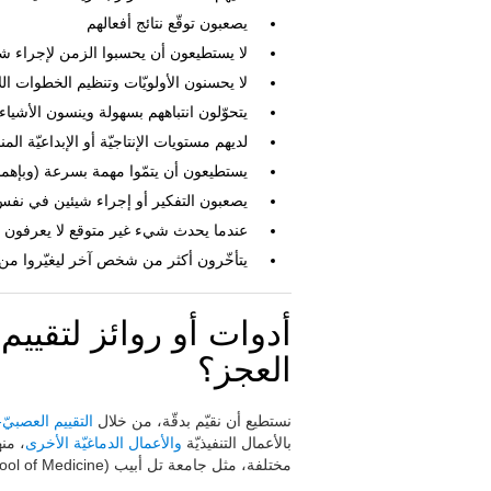
يصعبون توقّع نتائج أفعالهم
لا يستطيعون أن يحسبوا الزمن لإجراء 
لا يحسنون الأولويّات وتنظيم الخطوات الل
يتحوّلون انتباههم بسهولة وينسون الأشياء
لديهم مستويات الإنتاجيّة أو الإبداعيّة ال
يستطيعون أن يتمّوا مهمة بسرعة (وبإهما
يصعبون التفكير أو إجراء شيئين في نف
عندما يحدث شيء غير متوقع لا يعرفون م
يتأخّرون أكثر من شخص آخر ليغيّروا من
أدوات أو روائز لتقي
العجز؟
نستطيع أن نقيّم بدقّة، من خلال
التقييم العصبيّ
بالأعمال التنفيذيّة
والأعمال الدماغيّة الأخرى
، من
مختلفة، مثل جامعة تل أبيب (Tel Aviv University, Sackler School of Medicine).