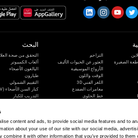
ة
البحث
اين
التزاحم
التحقق من صحة العلا
اطعة الصغيرة
العثور عن الحيوات الأليف
ألعاب الكمبيوتر
الأزواج الموسيقية
البالغون الأصحاء
الوقت واللون
طيارون
اللغز الفني 3D
التقييم الشمولي
مغامرات الضفدع
كبار السن الأصحاء (iTV)
خط الحلوى
التدريب للكبار
لغز
الحالة المعرفية عند ال
الأرقام
المراجعة المستمرة
s
طعة البصرية
لون النحلة
تصنيف SG4D
ise content and ads, to provide social media features and to an
اللعبة العقلية: تفجير البالونات
rmation about your use of our site with our social media, advertis
ات
ألعاب الذكاء
 combine it with other information that you’ve provided to them o
ألعاب اون لاين من آجل الذاكرة