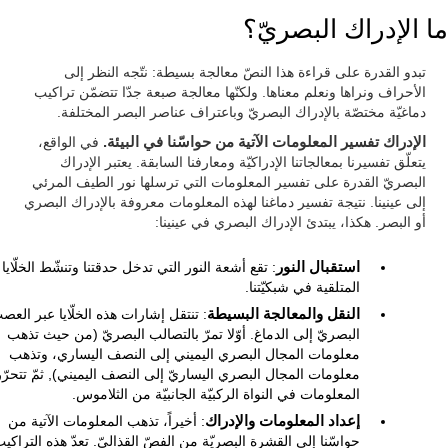
ما الإدراك البصريّ؟
تبدو القدرة على قراءة هذا النصّ معالجة بسيطة: نتّجه النظر إلى
الأحراف ونراها ونعلم معناها. ولكنّها معالجة صبعة جدّا تتضمّن تراكيب
دماغيّة مختصّة بالإدراك البصريّ وباعتراف عناصر البصر المختلفة.
الإدراك تفسير المعلومات الآتية من حواسّنا في البيئة.
في الواقع،
يتعلّق تفسيرنا بمعالجاتنا الإدراكيّة ومعارفنا السابقة. يعتبر الإدراك
البصريّ القدرة على تفسير المعلومات التي ترسلها نور الطيف المرئي
إلى عينينا. نتيجة تفسير دماغنا لهذه المعلومات معروفة بالإدراك البصري
أو البصر. هكذا، يبتدئ الإدراك البصري في عينينا:
استقبال النور
: تقع أشعة النور التي تدخل حدقتنا وتنشّط الخلّايا
المتلقية في شبكيّتنا.
النقل والمعالجة البسيطة
: تنتقل إشارات هذه الخلّايا عبر العص
البصريّ إلى الدماغ. أوّلا تمرّ بالتصالب البصريّ (من حيث تذهب
معلومات المجال البصري اليميني إلى النصف اليساري، وتذهب
معلومات المجال البصري اليساريّ إلى النصف اليميني), ثمّ تتحرّر
المعلومات في النواة الركبيّة الجانبيّة من الثلاموس.
إعداد المعلومات والإدراك
: أخيراً، تذهب المعلومات الآتية من
حواسّنا إلى القشرة البصريّة من الفصّ القذاليّ. تعدّ هذه التراكي