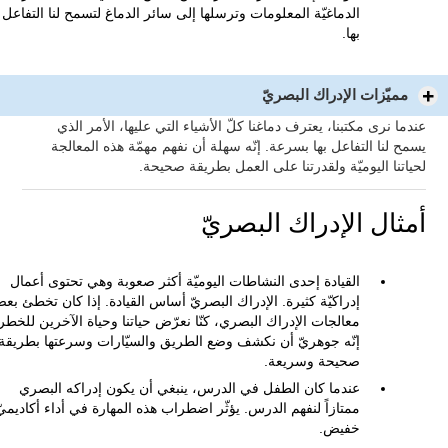
الدماغيّة المعلومات وترسلها إلى سائر الدماغ لتسمح لنا التفاعل
بها.
مميّزات الإدراك البصريّ
عندما نرى مكتبنا، يعترف دماغنا كلّ الأشياء التي عليها، الأمر الذي
يسمح لنا التفاعل بها بسرعة. إنّه سهلة أن نفهم مهمّة هذه المعالجة
لحياتنا اليوميّة ولقدرتنا على العمل بطريقة صحيحة.
أمثال الإدراك البصريّ
القيادة إحدى النشاطات اليوميّة أكثر صعوبة وهي تحتوى أعمال
إدراكيّة كثيرة. الإدراك البصريّ أساس القيادة. إذا كان تخطئ بع
معالجات الإدراك البصري، كنّا نعرّض حياتنا وحياة الآخرين للخطر
إنّه جوهريّ أن نكشف وضع الطريق والسيّارات وسرعتها بطريقة
صحيحة وسريعة.
عندما كان الطفل في الدرس، ينبغي أن يكون إدراكه البصري
ممتازاً لنفهم الدرس. يؤثّر اضطراب هذه المهارة في أداء أكاديميّ
خفيض.