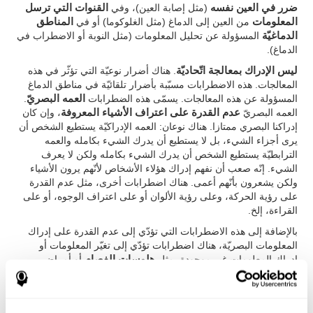
ضرر في العين نفسه
(مثل إصابة العين)، وفي
القنوات التي ترسل
المعلومات
من العين إلى الدماغ (مثل الغلوكوما) أو في
المناطق
الدماغيّة
المسؤولة عن تحليل المعلومات (مثل النوبة أو الاضطراب في
الدماغ).
ليس الإدراك بمعالجة اتّحاديّة
. هناك أضرار نوعيّة التي تؤثّر في هذه
المعالجات. هذه الاضطرابات مسبّبة بأضرار تلقائيّة في مناطق الدماغ
المسؤولة عن هذه المعالجات. يسمّى هذه الضطرابات
العمه البصريّ
.
العمه البصريّ
عدم القدرة على اعتراف الأشياء المعروفة
، وإن كان
إدراكنا البصري ممتازا. هناك نوعان: العمه الإدراكيّة يستطيع الشخص أن
يرى أجزاء الشيء، بل لا يستطيع أن يدرك الشيء بكامله والعمه
الترابطيّة يستطيع الشخص أن يدرك الشيء بكامله ولكن لا يعرف
الشيء. إنّه صعب أن نفهم إدراك هؤلاء الأشخاص لأنّهم يرون الأشياء
ولكن يشعرون بأنّهم أعمى. هناك اضطرابات أخرى، مثل عدم القدرة
على رؤية الحركة، وعلى رؤية الألوان أو على اعتراف الوجوه، أو على
القراءة، إلخ.
بالإضافة إلى هذه الاضطرابات التي تؤدّي إلى عدم القدرة على إدراك
المعلومات البصريّة، هناك اضطرابات تؤدّي إلى تغيّر المعلومات أو
إدراك المعلومات غير موجودة، مثل
هلوسات الفصام
أو أمراض
أخرى. يوجد أيضا نوع هسولات بصريّ عند الأشخاص الذين فقدوا الرؤية:
متلازمة شارل بونيه
. في هذه الحالة، بعد فقد الشخص الرؤية وبعد
وقت طويل خلاله لا يتلقّى دماغها النشاط البصري، يتنشّط الدماغ خطأ،