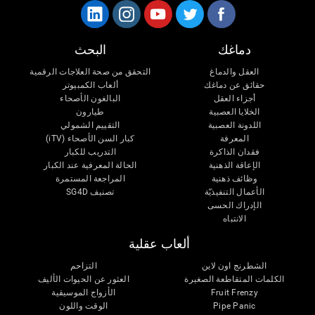
دماغك
البحث
العقل والدماغ
التحقق من صحة العلاجات الرقمية
حقائق عن دماغك
ألعاب الكمبيوتر
أجزاء العقل
البالغون الأصحاء
الخلايا العصبية
طيارون
اللدونة العصبية
التقييم الشمولي
المعرفة
كبار السن الأصحاء (iTV)
فقدان الذاكرة
التدريب للكبار
الإعاقة الذهنية
الحالة المعرفية عند الكبار
وظائف ذهنية
المراجعة المستمرة
الأعمال التنفيذيّة
تصنيف SG4D
الإدراك الحسى
الانتباه
ألعاب عقلية
الشطرنج اون لاين
التزاحم
الكلمات المتقاطعة الصغيرة
العثور عن الحيوات الأليف
Fruit Frenzy
الأزواج الموسيقية
Pipe Panic
الوقت واللون