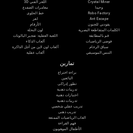
Crystal Miner
اللغز الفني 3D
وحيدا
مغامرات الضفدع
Robo Factory
خط الحلوى
Ant Escape
لغز
يقودني للجنون
الأرقام
الكلمات المتقاطعة البصرية
لون النحلة
قم بالمطابقة
اللعبة العقلية: تفجير البالونات
فوضى الرياضيات
ألعاب الذكاء
سباق الرخام
ألعاب اون لاين من آجل الذاكرة
التنس الموسيقي
ألعاب عقلية
تمارين
براءة اختراع
البائعين
تطور إدراكى
تدريبات ذهنية
اختبارات ذهنية
تدريبات ذهنية
تدريب عقلي شخصي
تدريب ذهنى
العاب الرياضيات الممتعة
فهم القراءة
الأطفال الموهوبون