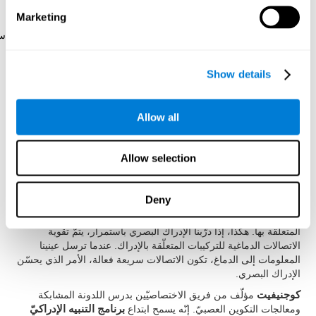
Marketing
رائز الفكّ VIPER-NAM
: تظهر الصور في الشاشة خلال وقت
قصير، ثم تظهر أربع حروف وعليك أن تختار الحرف المتناظر لا
الشيء. ينبغي أن تفعل هذا الرائز بسرعة.
Show details
كيف نستعيد أو نحسّن الإدراك
Allow all
البصري؟
يمكنا تدريب كلّ المهارات الإدراكيّة لتحسّن أدائها. نعطي في كوجنيفيت
Allow selection
هذه الإمكانيّة بطريقة مهنيّة.
إنّ استعادة الإدراك البصري تعتمد على
اللدونة الدماغية
. لكوجنيفيت
Deny
مجموعة تمارين وألعاب مصمّة لاستعادة نقص الإدراك الصري ووظائف
معرفية أخرى. يتمّ تقوية الدماغ والاتصالات العصبية باستخدام الوظائف
المتعلّقة بها. هكذا، إذا درّبنا الإدراك البصري باستمرار، يتمّ تقوية
الاتصالات الدماغية للتركيبات المتعلّقة بالإدراك. عندما ترسل عينينا
المعلومات إلى الدماغ، تكون الاتصالات سريعة فعالة، الأمر الذي يحسّن
الإدراك البصري.
كوجنيفيت
مؤلّف من فريق الاختصاصيّين بدرس اللدونة المشابكة
ومعالجات التكوين العصبيّ. إنّه يسمح ابتداع
برنامج التنبيه الإدراكيّ