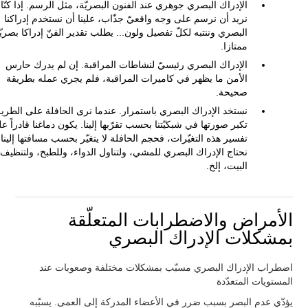
الإدراك البصري جوهري عند الفنون البصريّة، مثل الرسم. إذا كنّا
نريد أن نرسم على وجه واقعيّ جذّاب، علينا أن نستخدم إدراكنا
البصري وننتبه لكلّ تفصيل ولون... يطلب تقدير الفنّ إدراكا بصريّا
ممتازا.
الإدراك البصري رئيسيّ لنشاطات المراقبة. إن لم يدرك حارس
الأمن ما يظهر في كاميرات المراقبة، فلم يجري عمله بطريقة
صحيحة.
نستخد الإدراك البصري باستمرار. عندما نرى الحافلة على الطري
تكبر صورتها في شبكيّتنا بحسب تقرّبها إلينا. يكون دماغنا قادراً ع
تفسير هذه التغيّرات، فحجم الحافلة لا يتغيّر بحسب مسافتها إلينا.
نحتاج الإدراك البصري للمشي، ولتناول الدواء، وللطبخ، ولتنظيف
البيت، إلخ.
الأمراض والاضطرابات المتعلّقة
بمشكلات الإدراك البصري
اضطراب الإدراك البصري مسبّب بمشكلات مختلفة وصعوبات عند
المستويات المتعدّدة
يؤدّي عدم البصر بسبب ضرر في الأعضاء المدركة إلى العمى. يسبّبه