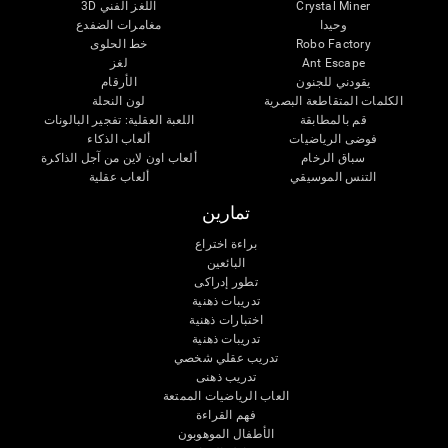
اللغز الفني 3D
Crystal Miner
وحيدا
مغامرات الضفدع
خط الحلوى
Robo Factory
لغز
Ant Escape
يقودني للجنون
الأرقام
الكلمات المتقاطعة البصرية
لون النحلة
قم بالمطابقة
اللعبة العقلية: تفجير البالونات
فوضى الرياضيات
ألعاب الذكاء
سباق الرخام
ألعاب اون لاين من آجل الذاكرة
التنس الموسيقي
ألعاب عقلية
تمارين
براءة اختراع
البائعين
تطور إدراكى
تدريبات ذهنية
اختبارات ذهنية
تدريبات ذهنية
تدريب عقلي شخصي
تدريب ذهنى
العاب الرياضيات الممتعة
فهم القراءة
الأطفال الموهوبون