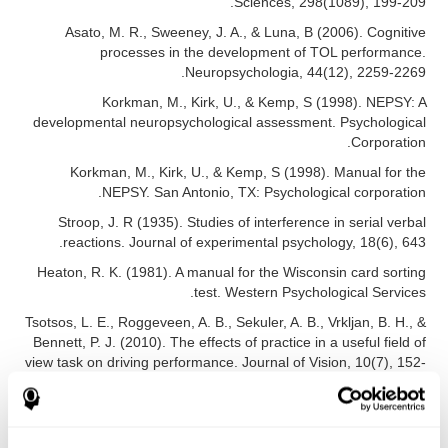
Sciences, 298(1089), 199-209.
Asato, M. R., Sweeney, J. A., & Luna, B (2006). Cognitive
processes in the development of TOL performance.
Neuropsychologia, 44(12), 2259-2269.
Korkman, M., Kirk, U., & Kemp, S (1998). NEPSY: A
developmental neuropsychological assessment. Psychological
Corporation.
Korkman, M., Kirk, U., & Kemp, S (1998). Manual for the
NEPSY. San Antonio, TX: Psychological corporation.
Stroop, J. R (1935). Studies of interference in serial verbal
reactions. Journal of experimental psychology, 18(6), 643.
Heaton, R. K. (1981). A manual for the Wisconsin card sorting
test. Western Psychological Services.
Tsotsos, L. E., Roggeveen, A. B., Sekuler, A. B., Vrkljan, B. H., &
Bennett, P. J. (2010). The effects of practice in a useful field of
view task on driving performance. Journal of Vision, 10(7), 152-
152.
Tsotsos, L. E., Roggeveen, A. B., Sekuler, A. B., Vrkljan, B. H., &
Bennett, P. J. (2010). The effects of practice in a useful field of