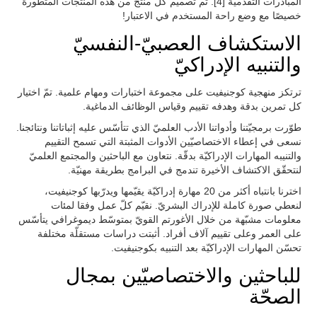
المبادرات التقدمية [4]. تم تصميم كل منتج من هذه المنتجات المتطورة
خصيصًا مع وضع راحة المستخدم في الاعتبار!
الاستكشاف العصبيّ-النفسيّ
والتنبيه الإدراكيّ
ترتكز منهجية كوجنيفيت على مجموعة اختبارات ومهام علمية. تمّ اختيار
كل تمرين بدقة وهدفه تقييم وقياس الوظائف الدماغية.
طوّرت برمجيّتنا وأدواتنا الأدب العلميّ الذي تتأسّس عليه إثباتاتنا ونتائجنا.
نسعى في إعطاء الاختصاصيّين الأدوات المثبتة التي تسمح التقييم
والتنيبه المهارات الإدراكيّة بدقّة. نتعاون مع الباحثين والمجتمع العلميّ
لنتحقّق الاكتشاف الأخيرة تندمج في البرامج بطريقة مهنيّة.
اخترنا بانتباه أكثر من 20 مهارة إدراكيّة يقيّمها ويدرّبها كوجنيفيت،
لنعطي صورة كاملة للإدراك البشريّ. نقيّم كلّ عمل وفقا لمئات
معلومات مشبّهة من خلال الأغورتم القويّ بمتوسّط ديموغرافي يتأسّس
على العمر وعلى تقييم آلاف أفراد. أثبتت دراسات مستقلّة مختلفة
تحسّن المهارات الإدراكيّة بعد التنبيه بكوجنيفيت.
للباحثين والاختصاصيّين بمجال
الصحّة