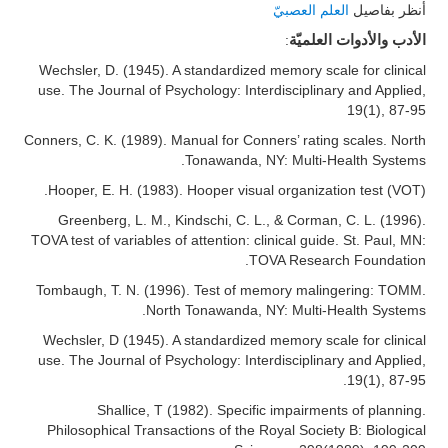
أنظر بفاصيل
العلم العصبيّ
:
الأدب والأدوات العلميّة
Wechsler, D. (1945). A standardized memory scale for clinical
use. The Journal of Psychology: Interdisciplinary and Applied,
19(1), 87-95
Conners, C. K. (1989). Manual for Conners’ rating scales. North
Tonawanda, NY: Multi-Health Systems.
Hooper, E. H. (1983). Hooper visual organization test (VOT).
Greenberg, L. M., Kindschi, C. L., & Corman, C. L. (1996).
TOVA test of variables of attention: clinical guide. St. Paul, MN:
TOVA Research Foundation.
Tombaugh, T. N. (1996). Test of memory malingering: TOMM.
North Tonawanda, NY: Multi-Health Systems.
Wechsler, D (1945). A standardized memory scale for clinical
use. The Journal of Psychology: Interdisciplinary and Applied,
19(1), 87-95.
Shallice, T (1982). Specific impairments of planning.
Philosophical Transactions of the Royal Society B: Biological