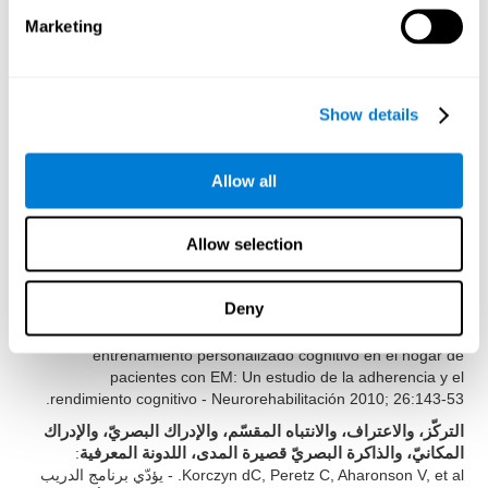
: Shatil E (2013). ¿El
والمراجعة البصريّة، والتسمية
Marketing
entrenamiento cognitivo y la actividad física combinados
mejoran las capacidades cognitivas más que cada uno por
separado? Un ensayo controlado de cuatro condiciones
aleatorias entre adultos sanos. Front. Aging Neurosci. 5:8. doi:
Show details
10.3389/fnagi.2013.00008
الذاكرة البصريّة، وذاكرة العمل، والتركّز، والإدراك المكانيّ،
: Peretz C, AD Korczyn, E Shatil, V Aharonson,
والإدراكي البصريّ
Allow all
Birnboim S, N. Giladi - Basado en un Programa Informático,
Entrenamiento Cognitivo Personalizado versus Juegos de
Ordenador Clásicos: Un Estudio Aleatorizado, Doble Ciego,
Allow selection
Prospectivo de la Estimulación Cognitiva - Neuroepidemiología
2011; 36:91-9.
Deny
:
الذاكرة على المدى القصير، والذاكرة البصريّة، وذاكرة العمل
Shatil E, A Metzer, Horvitz O, Miller R. - Basado en el
entrenamiento personalizado cognitivo en el hogar de
pacientes con EM: Un estudio de la adherencia y el
rendimiento cognitivo - Neurorehabilitación 2010; 26:143-53.
التركّز، والاعتراف، والانتباه المقسّم، والإدراك البصريّ، والإدراك
:
المكانيّ، والذاكرة البصريّ قصيرة المدى، اللدونة المعرفية
Korczyn dC, Peretz C, Aharonson V, et al. - يؤدّي برنامج الدريب