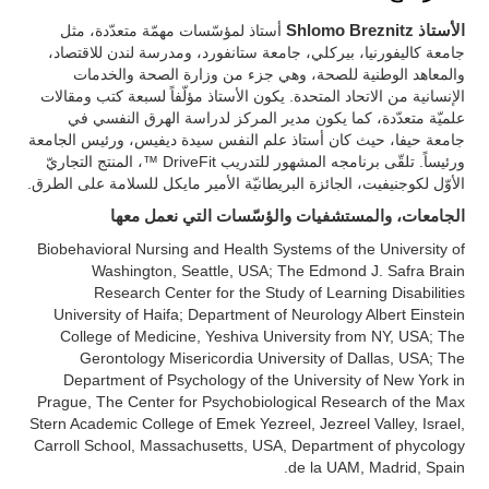
الأستاذ Shlomo Breznitz
أستاذ لمؤسّسات مهمّة متعدّدة، مثل
جامعة كاليفورنيا، بيركلي، جامعة ستانفورد، ومدرسة لندن للاقتصاد،
والمعاهد الوطنية للصحة، وهي جزء من وزارة الصحة والخدمات
الإنسانية من الاتحاد المتحدة. يكون الأستاذ مؤلّفاً لسبعة كتب ومقالات
علميّة متعدّدة، كما يكون مدير المركز لدراسة الهرق النفسي في
جامعة حيفا، حيث كان أستاذ علم النفس سيدة ديفيس، ورئيس الجامعة
ورئيساً. تلقّى برنامجه المشهور للتدريب DriveFit ™، المنتج التجاريّ
الأوّل لكوجنيفيت، الجائزة البريطانيّة الأمير مايكل للسلامة على الطرق.
الجامعات، والمستشفيات والؤسّسات التي نعمل معها
Biobehavioral Nursing and Health Systems of the University of
Washington, Seattle, USA; The Edmond J. Safra Brain
Research Center for the Study of Learning Disabilities
University of Haifa; Department of Neurology Albert Einstein
College of Medicine, Yeshiva University from NY, USA; The
Gerontology Misericordia University of Dallas, USA; The
Department of Psychology of the University of New York in
Prague, The Center for Psychobiological Research of the Max
Stern Academic College of Emek Yezreel, Jezreel Valley, Israel,
Carroll School, Massachusetts, USA, Department of phycology
de la UAM, Madrid, Spain.