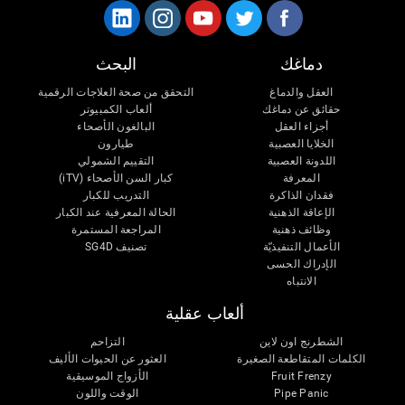
دماغك
البحث
العقل والدماغ
التحقق من صحة العلاجات الرقمية
حقائق عن دماغك
ألعاب الكمبيوتر
أجزاء العقل
البالغون الأصحاء
الخلايا العصبية
طيارون
اللدونة العصبية
التقييم الشمولي
المعرفة
كبار السن الأصحاء (iTV)
فقدان الذاكرة
التدريب للكبار
الإعاقة الذهنية
الحالة المعرفية عند الكبار
وظائف ذهنية
المراجعة المستمرة
الأعمال التنفيذيّة
تصنيف SG4D
الإدراك الحسى
الانتباه
ألعاب عقلية
الشطرنج اون لاين
التزاحم
الكلمات المتقاطعة الصغيرة
العثور عن الحيوات الأليف
الأزواج الموسيقية
Fruit Frenzy
الوقت واللون
Pipe Panic