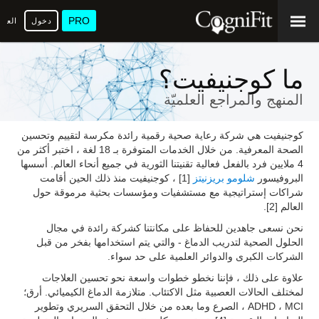
PRO
دخول
العرب
ما كوجنيفيت؟
المنهج والمراجع العلميّة
كوجنيفيت هي شركة رعاية صحية رقمية رائدة مكرسة لتقييم وتحسين
الصحة المعرفية. من خلال الخدمات المتوفرة بـ 18 لغة ، اختبر أكثر من
4 ملايين فرد بالفعل فعالية تقنيتنا الثورية في جميع أنحاء العالم. أسسها
البروفيسور
شلومو بريزنيتز
[1] ، كوجنيفيت منذ ذلك الحين أقامت
شراكات إستراتيجية مع مستشفيات ومؤسسات بحثية مرموقة حول
العالم [2].
نحن نسعى جاهدين للحفاظ على مكانتنا كشركة رائدة في مجال
الحلول الصحية لتدريب الدماغ - والتي يتم استخدامها بفخر من قبل
الشركات الكبرى والدوائر العلمية على حد سواء.
علاوة على ذلك ، فإننا نخطو خطوات واسعة نحو تحسين العلاجات
لمختلف الحالات العصبية مثل الاكتئاب. متلازمة الدماغ الكيميائي. أرق؛
ADHD ، MCI ، الصرع وما بعده من خلال التحقق السريري وتطوير