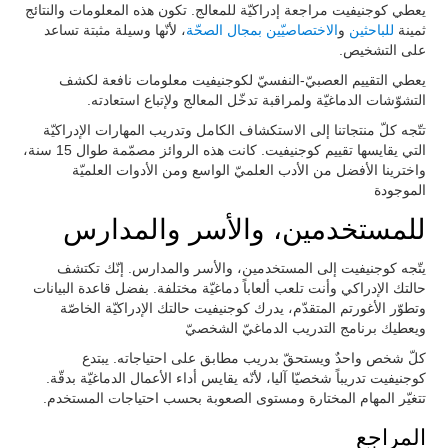
يعطي كوجنيفيت مراجعة إدراكيّة للمعالج. تكون هذه المعلومات والنتائج
ثمينة
للباحثين
و
الاختصاصيّين بمجال الصحّة
، لأنّها وسيلة مثبتة تساعد
على التشخيص.
يعطي التقييم العصبيّ-النفسيّ لكوجنيفيت معلومات نافعة لكشف
التشوّشات الدماغيّة ولمراقبة تدخّل المعالج ولإتباع استعادته.
تتّجه كلّ منتجاتنا إلى الاستكشاف الكامل وتدريب المهارات الإدراكيّة
التي يقايسها تقييم كوجنيفيت. كانت هذه الروائز مصمّمة طوال 15 سنة،
واخترينا الأفضل من الأدب العلميّ الواسع ومن الأدوات العلميّة
الموجودة
للمستخدمين، والأسر والمدارس
يتّجه كوجنيفيت إلى المستخدمين، والأسر والمدارس. إنّك تكتشف
حالتك الإدراكي وأنت تلعب ألعاباً دماغيّة مختلفة. بفضل قاعدة البيانات
وتطوّر الأغورتم المتقدّم، يدرك كوجنيفيت حالتك الإدراكيّة الخاصّة
ويعطيك برنامج التدريب الدماغيّ الشخصيّ
كلّ شخص واحدٌ ويستحقّ بدريب مطابق على احتياجاته. يبتدع
كوجنيفيت تدريباً شخصيّا آليا، لأنّه يقايس أداء الأعمال الدماغيّة بدقّة.
تتغيّر المهام المختارة ومستوى الصعوبة بحسب احتياجات المستخدم.
المراجع