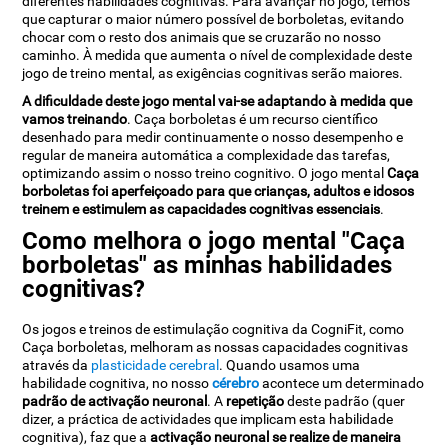
diferentes habilidades cognitivas. Para avançar no jogo, temos
que capturar o maior número possível de borboletas, evitando
chocar com o resto dos animais que se cruzarão no nosso
caminho. À medida que aumenta o nível de complexidade deste
jogo de treino mental, as exigências cognitivas serão maiores.
A dificuldade deste jogo mental vai-se adaptando à medida que
vamos treinando
. Caça borboletas é um recurso científico
desenhado para medir continuamente o nosso desempenho e
regular de maneira automática a complexidade das tarefas,
optimizando assim o nosso treino cognitivo. O jogo mental
Caça
borboletas foi aperfeiçoado para que crianças, adultos e idosos
treinem e estimulem as capacidades cognitivas essenciais
.
Como melhora o jogo mental "Caça
borboletas" as minhas habilidades
cognitivas?
Os jogos e treinos de estimulação cognitiva da CogniFit, como
Caça borboletas, melhoram as nossas capacidades cognitivas
através da
plasticidade cerebral
. Quando usamos uma
habilidade cognitiva, no nosso
cérebro
acontece um determinado
padrão de activação neuronal
. A
repetição
deste padrão (quer
dizer, a práctica de actividades que implicam esta habilidade
cognitiva), faz que a
activação neuronal se realize de maneira