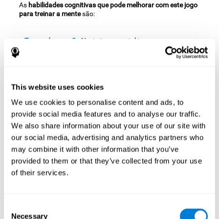
As
habilidades cognitivas que pode melhorar com este jogo
para treinar a mente
são:
Tempo de reacção:
Neste jogo mental tem que caçar as
borboletas antes de que desapareçam do ecrã, por isso
temos que ter bons reflexos para alcançá-las a tempo e para
evitar os intrusos. Ao practicar este exercício estamos a
estimular as redes neuronais implicadas na velocidade da
This website uses cookies
reacção. Melhorar esta habilidade cognitiva ajuda-nos a ser
mais ágeis e eficazes no momento de responder aos
We use cookies to personalise content and ads, to
estímulos e situações. Por exemplo, quando nos perguntam
provide social media features and to analyse our traffic.
numa entrevista e devemos responder rapidamente e bem.
We also share information about your use of our site with
Coordenação olho-mão:
Este jogo mental foi desenhado para
our social media, advertising and analytics partners who
que tenhamos que levar a personagem onde estão os
may combine it with other information that you’ve
objectivos, evitando os obstáculos. Ao practicar estes
provided to them or that they’ve collected from your use
exercícios, estamos a estimular a nossa coordenação óculo-
of their services.
motora. Melhorar esta habilidade pode ajudar-nos a ser
mais eficazes em múltiplas situações da nossa vida diária.
Como por exemplo, quando temos que abrir uma lata ou
desapertar um parafuso.
Consent
Necessary
Selection