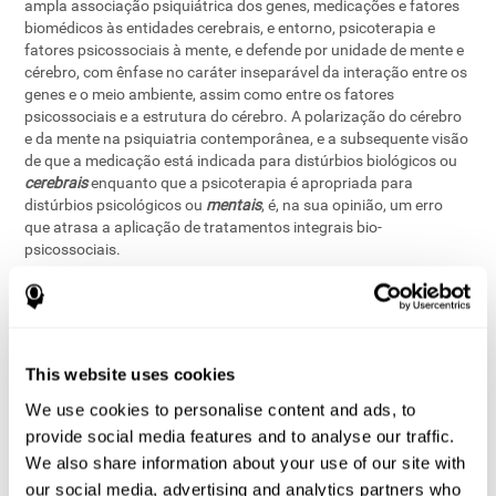
ampla associação psiquiátrica dos genes, medicações e fatores
biomédicos às entidades cerebrais, e entorno, psicoterapia e
fatores psicossociais à mente, e defende por unidade de mente e
cérebro, com ênfase no caráter inseparável da interação entre os
genes e o meio ambiente, assim como entre os fatores
psicossociais e a estrutura do cérebro. A polarização do cérebro
e da mente na psiquiatria contemporânea, e a subsequente visão
de que a medicação está indicada para distúrbios biológicos ou
cerebrais
enquanto que a psicoterapia é apropriada para
distúrbios psicológicos ou
mentais
, é, na sua opinião, um erro
que atrasa a aplicação de tratamentos integrais bio-
psicossociais.
Neste contexto de investigação psiquiátrica do cérebro, existem
provas de neuroimagem que mostras que as variáveis mentais
associadas com a mente jogam um importante papel na base
neurofisiológica da conduta dos seres humanos
. Esta
[5]
This website uses cookies
conclusão é baseada nos resultados das investigações de
neuroimagem do efeito da psicoterapia em pacientes com
We use cookies to personalise content and ads, to
transtorno obsessivo compulsivo, transtorno de pânico ou
provide social media features and to analyse our traffic.
transtorno depressivo maior unipolar; o que demonstra que as
We also share information about your use of our site with
funções e os processos implicados na atividade cerebral afetam
our social media, advertising and analytics partners who
a atividade cerebral e a plasticidade. Os resultados dos estudos