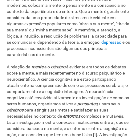
modernos, colocam a mente, o pensamento e a consciência no
contexto da experiência e do entorno. Que a mente é geralmente
considerada uma propriedade de si mesmo é evidente em
algumas expressões populares como "abra a sua mente", "tire da
sua mente" ou "minha mente sabe". A memória, a atenção, a
lógica, a intuição, a resolução de problemas, a capacidade para
se comunicar e, dependendo da teoria, a emoção,
depressão
e os
processos inconscientes são algumas das principais
características da mente.
A relação da
mente
e o
cérebro
é evidente em todos os debates
sobre a mente, e mais recentemente no discurso psiquiátrico e
neurocientífico. A ciência cognitiva e a
estão participando
atualmente na compreensão de como os processos cerebrais, o
comportamento e a cognição interagem. A neurociência
cognitiva está envolvida ativamente na investigação de como os
seres humanos, organismos ativos e
pensantes
, usam seus
cérebros
para atingir suas metas e satisfazer as suas
necessidades no contexto de
entornos
complexos e mutáveis.
Esta investigação mostra conexões inextricáveis entre a
, que se
considera baseada na mente, e o entorno e entre a cognição e a
ação, que considera que tem uma base física
. A investigação
[1]