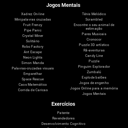
Jogos Mentais
Xadrez On-line
Ténis Melódico
Minipalavras cruzadas
Scrambled
Fruit Frenzy
Encontre o seu animal de
estimação
Pipe Panic
Pares Musicais
Crystal Miner
Cronocor
Solitário
Puzzle 3D artístico
Robo Factory
Rã-aventuras
Ant Escape
Candy Line
Neon Lights
Puzzle
Simon Manda
Pinguim Explorador
Palavras-cruzadas visuais
Zumbalú
Emparelhar
Explode balões
Space Rescue
Jogos de engenho
Caos Matemático
Jogos Online para a memória
Corrida de Caricas
Jogos Mentais
Exercícios
Patente
Revendedores
Desenvolvimento Cognitivo