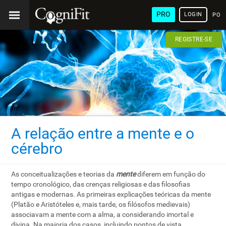
PRO
LOGIN
POR
REGISTRE-SE
A relação entre a mente e o
cérebro
As conceitualizações e teorias da
mente
diferem em função do
tempo cronológico, das crenças religiosas e das filosofias
antigas e modernas. As primeiras explicações teóricas da mente
(Platão e Aristóteles e, mais tarde, os filósofos medievais)
associavam a mente com a alma, a considerando imortal e
divina. Na maioria dos casos, incluindo pontos de vista