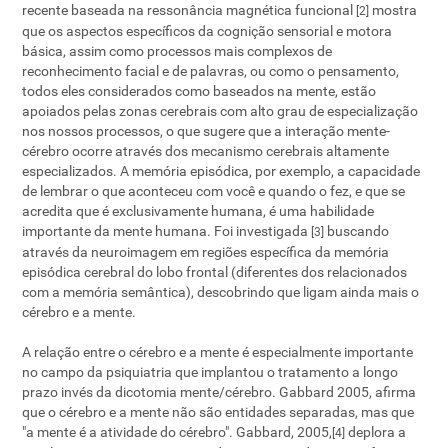
recente baseada na ressonância magnética funcional
mostra
[2]
que os aspectos específicos da cognição sensorial e motora
básica, assim como processos mais complexos de
reconhecimento facial e de palavras, ou como o pensamento,
todos eles considerados como baseados na mente, estão
apoiados pelas zonas cerebrais com alto grau de especialização
nos nossos processos, o que sugere que a interação mente-
cérebro ocorre através dos mecanismo cerebrais altamente
especializados. A memória episódica, por exemplo, a capacidade
de lembrar o que aconteceu com você e quando o fez, e que se
acredita que é exclusivamente humana, é uma habilidade
importante da mente humana. Foi investigada
buscando
[3]
através da neuroimagem em regiões específica da memória
episódica cerebral do lobo frontal (diferentes dos relacionados
com a memória semântica), descobrindo que ligam ainda mais o
cérebro e a mente.
A relação entre o cérebro e a mente é especialmente importante
no campo da psiquiatria que implantou o tratamento a longo
prazo invés da dicotomia mente/cérebro. Gabbard 2005, afirma
que o cérebro e a mente não são entidades separadas, mas que
"a mente é a atividade do cérebro". Gabbard, 2005,
deplora a
[4]