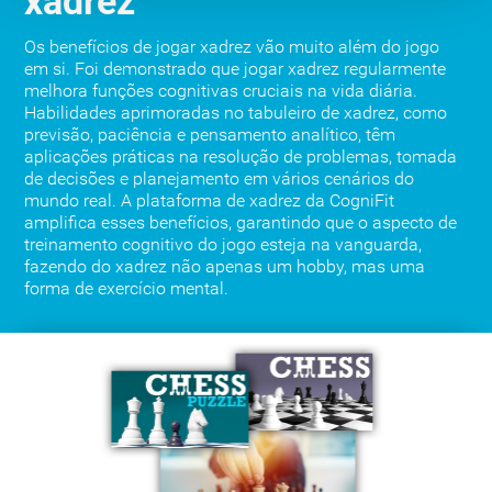
xadrez
Os benefícios de jogar xadrez vão muito além do jogo
em si. Foi demonstrado que jogar xadrez regularmente
melhora funções cognitivas cruciais na vida diária.
Habilidades aprimoradas no tabuleiro de xadrez, como
previsão, paciência e pensamento analítico, têm
aplicações práticas na resolução de problemas, tomada
de decisões e planejamento em vários cenários do
mundo real. A plataforma de xadrez da CogniFit
amplifica esses benefícios, garantindo que o aspecto de
treinamento cognitivo do jogo esteja na vanguarda,
fazendo do xadrez não apenas um hobby, mas uma
forma de exercício mental.