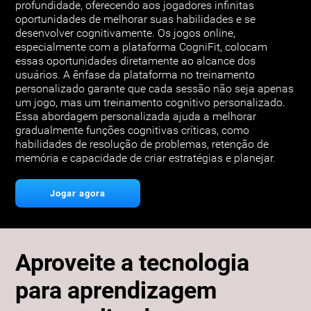
profundidade, oferecendo aos jogadores infinitas
oportunidades de melhorar suas habilidades e se
desenvolver cognitivamente. Os jogos online,
especialmente com a plataforma CogniFit, colocam
essas oportunidades diretamente ao alcance dos
usuários. A ênfase da plataforma no treinamento
personalizado garante que cada sessão não seja apenas
um jogo, mas um treinamento cognitivo personalizado.
Essa abordagem personalizada ajuda a melhorar
gradualmente funções cognitivas críticas, como
habilidades de resolução de problemas, retenção de
memória e capacidade de criar estratégias e planejar.
Jogar agora
Aproveite a tecnologia
para aprendizagem