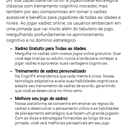
por sua capacidade de fundir a jogabilidade estratégica
clássica com treinamento cognitivo inovador, mas
também por seu compromisso em tornar o xadrez
acessível e benéfico para jogadores de todas as idades e
níveis. Ao jogar xadrez online, os usuários embarcam em
uma jornada que vai muito além do tabuleiro de jogo,
mergulhando profundamente no aprimoramento
cognitivo e no domínio estratégico.
Xadrez Gratuito para Todas as Idades
Mergulhe no xadrez com nossos jogos online gratuitos. Quer
você seja criança ou adulto, nunca é tarde para começar a
jogar xadrez e aproveitar suas vantagens cognitivas.
Treinamento de xadrez personalizado
Na CogniFit entendemos que cada mente é única. Nossa
tecnologia adaptativa avalia suas habilidades cognitivas e
adapta seu treinamento de xadrez de acordo, garantindo
que você se desenvolva no ritmo certo.
Melhore seu jogo de xadrez
Nossa plataforma se concentra em ensinar as regras do
xadrez e desenvolver o pensamento crítico e as habilidades
de planejamento estratégico que fazem um grande jogador.
Com as dicas e estratégias fornecidas ao longo de sua
jornada, você verá melhorias perceptíveis em seu jogo.