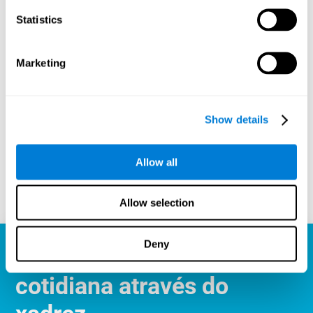
competições amigáveis. A capacidade da plataforma de
conectar jogadores de diferentes níveis de habilidade e
Statistics
localizações geográficas é uma prova do apelo universal
do xadrez e do poder unificador da tecnologia.
Marketing
Pronto para embarcar em sua jornada no xadrez e
melhorar suas habilidades cognitivas? A plataforma de
xadrez CogniFit é o destino ideal para aprender, jogar e
crescer. Jogue xadrez online, aprenda de graça e veja
Show details
suas habilidades alcançarem novos patamares. Com
CogniFit, você não está apenas jogando xadrez, você
está liberando todo o potencial do seu cérebro.
Allow all
Jogar agora
Allow selection
Deny
Melhorando a vida
cotidiana através do