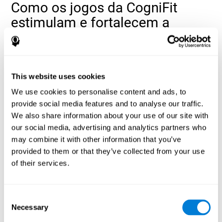
Como os jogos da CogniFit
estimulam e fortalecem a
minha coordenação?
O treino de coordenação oferecido pela CogniFit procura ser um
desafio cerebral proporcional ao nosso estado actual e foi
This website uses cookies
projetado para nos ajudar a compensar as nossas necessidades
específicas. Quando tentamos enfrentar os desafios propostos
We use cookies to personalise content and ads, to
pela CogniFit, o nosso cérebro é forçado a tentar um esforço.
provide social media features and to analyse our traffic.
Quando o nosso cérebro geralmente realiza esse esforço
We also share information about your use of our site with
adequadamente, eventualmente se adapta a esse esforço para
dar uma resposta adequada.
our social media, advertising and analytics partners who
may combine it with other information that you’ve
Para se adaptar às exigências cognitivas geradas pelo treino da
CogniFit para a coordenação, o cérebro optimiza as suas
provided to them or that they’ve collected from your use
conexões através da neuroplasticidade. A neuroplasticidade é
of their services.
um mecanismo adaptativo do cérebro que, guiado pela
estimulação que recebe, permite modificar gradualmente certos
aspectos da sua estrutura. Essas pequenas mudanças facilitam
Consent
o nosso cérebro a dar uma melhor resposta às situações que
Necessary
Selection
encontramos com frequência.