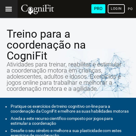
PRO
LOGIN
POR
Treino para a
coordenação na
CogniFit
Atividades para treinar, reabilitar e estimular
a coordenação motora em crianças,
adolescentes, adultos e idosos. Exercícios e
jogos online para trabalhar e melhorar a
coordenação motora e a agilidade.
Pratique os exercícios de treino cognitivo on-line para a
coordenação da CogniFit e melhore as suas habilidades motoras
Aceda a este recurso científico composto por jogos para
estimular a coordenação
Desafie o seu cérebro e melhore a sua plasticidade com estes
exercícios de coordenação