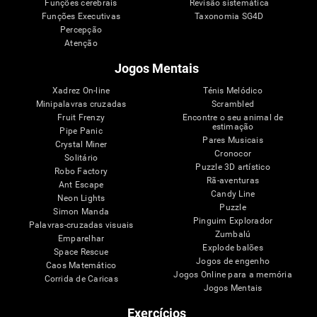
Funções cerebrais
Revisão sistemática
Funções Executivas
Taxonomia SG4D
Percepção
Atenção
Jogos Mentais
Xadrez On-line
Ténis Melódico
Minipalavras cruzadas
Scrambled
Fruit Frenzy
Encontre o seu animal de
estimação
Pipe Panic
Pares Musicais
Crystal Miner
Cronocor
Solitário
Puzzle 3D artístico
Robo Factory
Rã-aventuras
Ant Escape
Candy Line
Neon Lights
Puzzle
Simon Manda
Pinguim Explorador
Palavras-cruzadas visuais
Zumbalú
Emparelhar
Explode balões
Space Rescue
Jogos de engenho
Caos Matemático
Jogos Online para a memória
Corrida de Caricas
Jogos Mentais
Exercícios