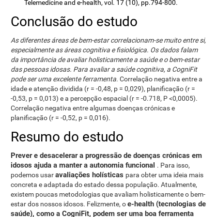
Telemedicine and e-health, vol. 17 (10), pp.794-800.
Conclusão do estudo
As diferentes áreas de bem-estar correlacionam-se muito entre si,
especialmente as áreas cognitiva e fisiológica. Os dados falam
da importância de avaliar holisticamente a saúde e o bem-estar
das pessoas idosas. Para avaliar a saúde cognitiva, a CogniFit
pode ser uma excelente ferramenta
. Correlação negativa entre a
idade e atenção dividida (r = -0,48, p = 0,029), planificação (r =
-0,53, p = 0,013) e a percepção espacial (r = -0.718, P <0,0005).
Correlação negativa entre algumas doenças crónicas e
planificação (r = -0,52, p = 0,016).
Resumo do estudo
Prever e desacelerar a progressão de doenças crónicas em
idosos ajuda a manter a autonomia funcional
. Para isso,
avaliações holísticas
podemos usar
para obter uma ideia mais
concreta e adaptada do estado dessa população. Atualmente,
existem poucas metodologias que avaliam holisticamente o bem-
e-health (tecnologias de
estar dos nossos idosos. Felizmente, o
saúde), como a CogniFit, podem ser uma boa ferramenta