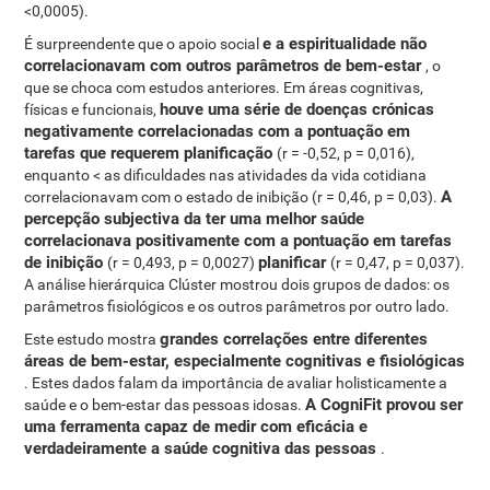
<0,0005).
e a espiritualidade não
É surpreendente que o apoio social
correlacionavam com outros parâmetros de bem-estar
, o
que se choca com estudos anteriores. Em áreas cognitivas,
houve uma série de doenças crónicas
físicas e funcionais,
negativamente correlacionadas com a pontuação em
tarefas que requerem planificação
(r = -0,52, p = 0,016),
enquanto < as dificuldades nas atividades da vida cotidiana
A
correlacionavam com o estado de inibição (r = 0,46, p = 0,03).
percepção subjectiva da ter uma melhor saúde
correlacionava positivamente com a pontuação em tarefas
de inibição
planificar
(r = 0,493, p = 0,0027)
(r = 0,47, p = 0,037).
A análise hierárquica Clúster mostrou dois grupos de dados: os
parâmetros fisiológicos e os outros parâmetros por outro lado.
grandes correlações entre diferentes
Este estudo mostra
áreas de bem-estar, especialmente cognitivas e fisiológicas
. Estes dados falam da importância de avaliar holisticamente a
A CogniFit provou ser
saúde e o bem-estar das pessoas idosas.
uma ferramenta capaz de medir com eficácia e
verdadeiramente a saúde cognitiva das pessoas
.