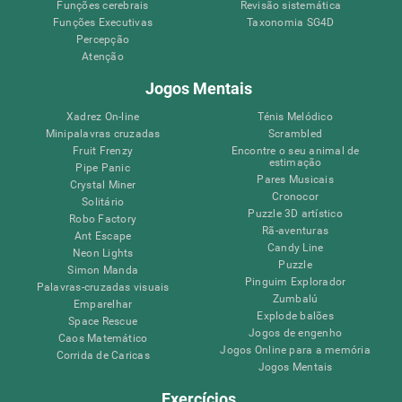
Funções cerebrais
Revisão sistemática
Funções Executivas
Taxonomia SG4D
Percepção
Atenção
Jogos Mentais
Xadrez On-line
Ténis Melódico
Minipalavras cruzadas
Scrambled
Fruit Frenzy
Encontre o seu animal de
estimação
Pipe Panic
Pares Musicais
Crystal Miner
Cronocor
Solitário
Puzzle 3D artístico
Robo Factory
Rã-aventuras
Ant Escape
Candy Line
Neon Lights
Puzzle
Simon Manda
Pinguim Explorador
Palavras-cruzadas visuais
Zumbalú
Emparelhar
Explode balões
Space Rescue
Jogos de engenho
Caos Matemático
Jogos Online para a memória
Corrida de Caricas
Jogos Mentais
Exercícios