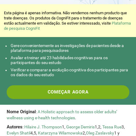
Esta página é apenas informativa. Não vendemos nenhum producto que
trate doenças. Os produtos da CogniFit para o tratamento de doenças
estão actualmente em validação. Se estiver interessado, visite
Plataforma
de pesquisa CogniFit
Gere convenientemente as investigações de pacientes desde a
plataforma para pesquisadores
Avaliar e treinar até 23 habilidades cognitivas para os
participantes do seu estudo
Verificar e comparar a evolução cognitiva dos participantes para
os dados do seu estudo
COMEÇAR AGORA
Nome Original
:
A Holistic approach to assess older adults’
wellness using e-health technologies
.
Autores
:
Hilaire J. Thompson
1,
George Demiris
1,2,
Tessa Rue
3,
Evelyn Shatil
4,5,
Katarzyna Wilamowska
2,
Oleg Zaslavsky
1 y