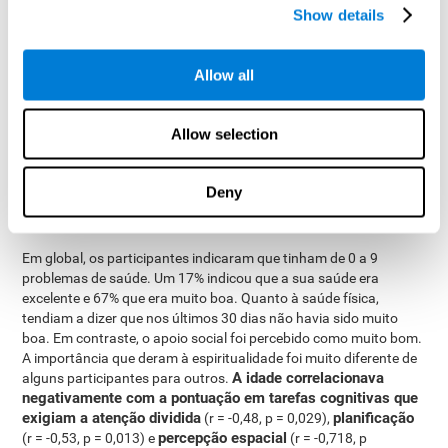
Show details
Quando tivermos completado a recolha de dados do estudo,
podemos descarregar os resultados de cada participante no
nosso computador para prosseguir com sua análise.
Allow all
Análise estatística
Para analisar os dados, foi utilizado o SPSS 15.0 e foram obtidos
Allow selection
os dados estatísticos descritivos, as correlações par a par dos
parâmetros e uma análise Clúster hierárquica com o estatístico D
de Hoeffding.
Deny
Resultados e conclusões
Em global, os participantes indicaram que tinham de 0 a 9
problemas de saúde. Um 17% indicou que a sua saúde era
excelente e 67% que era muito boa. Quanto à saúde física,
tendiam a dizer que nos últimos 30 dias não havia sido muito
boa. Em contraste, o apoio social foi percebido como muito bom.
A importância que deram à espiritualidade foi muito diferente de
A idade correlacionava
alguns participantes para outros.
negativamente com a pontuação em tarefas cognitivas que
exigiam a atenção dividida
planificação
(r = -0,48, p = 0,029),
percepção espacial
(r = -0,53, p = 0,013) e
(r = -0,718, p