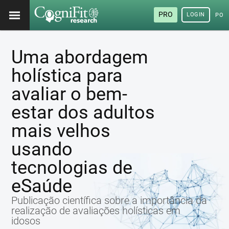
PRO
LOGIN
POR
Uma abordagem
holística para
avaliar o bem-
estar dos adultos
mais velhos
usando
tecnologias de
eSaúde
Publicação científica sobre a importância da
realização de avaliações holísticas em
idosos