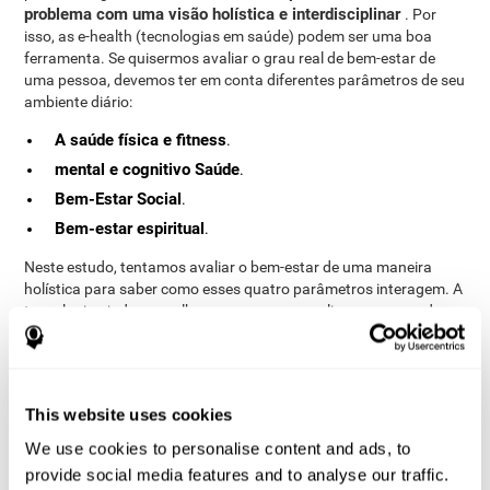
problema com uma visão holística e interdisciplinar
. Por
isso, as e-health (tecnologias em saúde) podem ser uma boa
ferramenta. Se quisermos avaliar o grau real de bem-estar de
uma pessoa, devemos ter em conta diferentes parâmetros de seu
ambiente diário:
A saúde física e fitness
.
mental e cognitivo Saúde
.
Bem-Estar Social
.
Bem-estar espiritual
.
Neste estudo, tentamos avaliar o bem-estar de uma maneira
holística para saber como esses quatro parâmetros interagem. A
tecnologia ajuda a recolher, armazenar e analisar uma grande
quantidade de dados de maneira confortável e não invasiva.
Com a e-health, podemos medir os parâmetros relevantes para o
bem-estar dos idosos.
Metodologia
This website uses cookies
We use cookies to personalise content and ads, to
Participantes
provide social media features and to analyse our traffic.