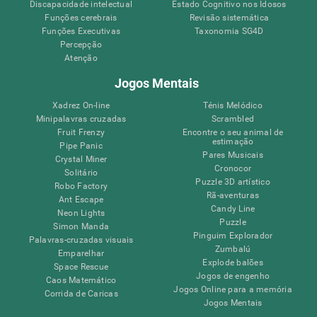
Discapacidade intelectual
Estado Cognitivo nos Idosos
Funções cerebrais
Revisão sistemática
Funções Executivas
Taxonomia SG4D
Percepção
Atenção
Jogos Mentais
Xadrez On-line
Ténis Melódico
Minipalavras cruzadas
Scrambled
Fruit Frenzy
Encontre o seu animal de
estimação
Pipe Panic
Pares Musicais
Crystal Miner
Cronocor
Solitário
Puzzle 3D artístico
Robo Factory
Rã-aventuras
Ant Escape
Candy Line
Neon Lights
Puzzle
Simon Manda
Pinguim Explorador
Palavras-cruzadas visuais
Zumbalú
Emparelhar
Explode balões
Space Rescue
Jogos de engenho
Caos Matemático
Jogos Online para a memória
Corrida de Caricas
Jogos Mentais