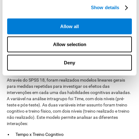
Variáveis ​​de medição
Show details
pré-teste
pós-teste
o conjunto
Para executar o
e
, aplicou-se
de testes de avaliação cognitiva geral da CogniFit (CAB)
.
Allow all
Através de 15 tarefas de avaliação, foram avaliadas diferentes
capacidades cognitivas, tais como atenção concentrada,
atenção dividida, inibição, flexibilidade cognitiva, planeamento,
Allow selection
memória funcional e coordenação visual dos olhos. Foram
utilizadas três sessões de 15 minutos para aplicar a avaliação
completa.
Deny
Análise estatística
Através do SPSS 18, foram realizados modelos lineares gerais
para medidas repetidas para investigar os efeitos das
intervenções em cada uma das habilidades cognitivas avaliadas.
A variável na análise intragrupo foi Time, com dois níveis (pré-
teste e pós-teste). As duas variáveis ​​inter-assunto foram treino
cognitivo e treino físico, com dois níveis (treino realizado e treino
não realizado). Este modelo permite analisar as diferentes
interações:
Tempo x Treino Cognitivo