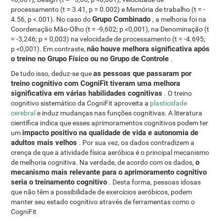
processamento (t = 3.41, p = 0.002) e Memória de trabalho (t = -
Grupo Combinado
4.56, p <.001). No caso do
, a melhoria foi na
Coordenação Mão-Olho (t = -9,602; p <0,001), na Denominação (t
= -3,246; p = 0,003) na velocidade de processamento (t = -4.695;
não houve melhora significativa após
p <0,001). Em contraste,
o treino no Grupo Físico ou no Grupo de Controle
.
as pessoas que passaram por
De tudo isso, deduz-se que
treino cognitivo com CogniFit tiveram uma melhora
significativa em várias habilidades cognitivas
. O treino
cognitivo sistemático da CogniFit aproveita a
plasticidade
cerebral
e induz mudanças nas funções cognitivas. A literatura
científica indica que esses aprimoramentos cognitivos podem ter
impacto positivo na qualidade de vida e autonomia de
um
adultos mais velhos
. Por sua vez, os dados contradizem a
crença de que a atividade física aeróbica é o principal mecanismo
o
de melhoria cognitiva. Na verdade, de acordo com os dados,
mecanismo mais relevante para o aprimoramento cognitivo
seria o treinamento cognitivo
. Desta forma, pessoas idosas
que não têm a possibilidade de exercícios aeróbicos, podem
manter seu estado cognitivo através de ferramentas como o
CogniFit