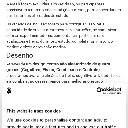
Mental) foram excluídas. Em vez disso, os participantes
precisavam ter uma visão e audição corretas, para concordar em
participar das atividades de estudo.
Os critérios de inclusão foram para corrigir a visão, ter a
capacidade de ouvir corretamente as instruções, se comunicar
com os experimentadores, concordar em participar das
avaliações e treino durante o estudo, completar um histórico
médico e obter aprovação médica.
Desenho
design controlado aleatorizado de quatro
Através de um
grupos (Cognitivo, Físico, Combinado e Controle)
procuramos avaliar a eficácia do treino cognitivo, atividade física
e a combinação desses treinos para melhorar o estado
desenvolvimento cognitivo dos idosos saudáveis.
Quando concluímos a coleta de dados do estudo, podemos
descarregar os resultados de cada participante em nosso
computador para prosseguir com a análise.
This website uses cookies
Intervenção no Grupo Físico
We use cookies to personalise content and ads, to
Devido à idade avançada dos participantes (59% tinham 80 anos
provide social media features and to analyse our traffic.