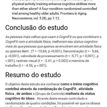
physical activity training enhance cognitive abilities more
than either alone? A four-condition randomized controlled
trial among healthy older adults. Frontiers in Aging
Neuroscience, vol. 5 (8), pp.1-12.
Conclusão do estudo
As pessoas mais velhas que usam o CogniFit ou que combinam o
CogniFit com a atividade física, melhoram seu status cognitivo
mais do que pessoas que apenas se envolvem em atividade física
ou apenas lêem
. (T = -10,84, p <0,001), Denominação (t = - 5,66,
p <0,001), velocidade de processamento (t = -5,77, p = 0,001) , p
<.001), rastreio visual (t = - 3.41, p = 0.002) e memória de
trabalho (t = - 4.56, p <.001).
Resumo do estudo
como o treino cognitivo
O objetivo deste estudo era conhecer
contribui através da combinação de CogniFit
atividade
,
física
de ambos
melhoria do status
,
e (Grupo de Controle)
cognitivo do idoso
. Através deste ensaio controlado e
randomizado de quatro condições, foi possível ver que os idosos