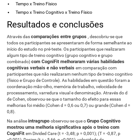
Tempo x Treino Físico
Tempo x Treino Cognitivo x Treino Físico
Resultados e conclusões
comparações entre grupos
Através das
, descobriu-se que
todos os participantes se apresentaram de forma semelhante ao
início do estudo no pré-teste. Os participantes que realizaram
algum tipo de treino cognitivo (grupo cognitivo e grupo
com CogniFit melhoraram várias habilidades
combinado)
cognitivas verbais e não verbais
em comparação com
participantes que não realizaram nenhum tipo de treino cognitivo
(físico e Grupo de Controle). As habilidades em questão foram a
coordenação mão-olho, memória de trabalho, velocidade de
processamento, varredura visual e denominação. Através do d
de Cohen, observou-se que o tamanho do efeito para essas
melhorias foi médio (Cohen d = 0,6 ou 0,7) ou grande (Cohen d =
0,8).
intragrupo
Grupo Cognitivo
Na análise
observou-se que o
mostrou uma melhoria significativa após o treino com
CogniFit
em Divided Care (t = -3,48; p = 0,001); (T = -0,87, p
<0,001), Design (t = - 5,66, p <0,001), velocidade de