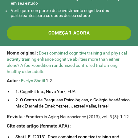
em seu estudo
Verifique e compare o desenvolvimento cognitivo dos
participantes para os dados do seu estudo
COMEÇAR AGORA
Nome original
:
Does combined cognitive training and physical
activity training enhance cognitive abilities more than either
alone? A four-condition randomized controlled trial among
healthy older adults
.
Autor
:
Evelyn Shatil
1.2.
1. CogniFit Inc., Nova York, EUA.
2. O Centro de Pesquisas Psicológicas, o Colégio Acadêmico
Max Eternel de Emek Yezreel, Jezreel Valler, Israel.
Revista
: Frontiers in Aging Neuroscience (2013), vol. 5 (8): 1-12.
Cite este artigo (formato APA)
:
Shatil, E. (2013). Does combined cognitive training and