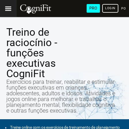
PRO
LOGIN
POR
Treino de
raciocínio -
funções
executivas
CogniFit
Exercícios para treinar, reabilitar e estimular
funções executivas em crianças,
adolescentes, adultos e idosos. Atividades e
jogos online para melhorar e trabalhar o
planejamento mental, flexibilidade cognitiva
e outras funções executivas.
Treine online com os exercícios de treinamento de planejamento