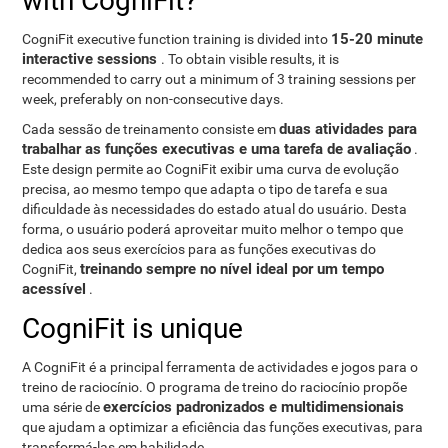
with CogniFit?
15-20 minute
CogniFit executive function training is divided into
interactive sessions
. To obtain visible results, it is
recommended to carry out a minimum of 3 training sessions per
week, preferably on non-consecutive days.
duas atividades para
Cada sessão de treinamento consiste em
trabalhar as funções executivas e uma tarefa de avaliação
.
Este design permite ao CogniFit exibir uma curva de evolução
precisa, ao mesmo tempo que adapta o tipo de tarefa e sua
dificuldade às necessidades do estado atual do usuário. Desta
forma, o usuário poderá aproveitar muito melhor o tempo que
dedica aos seus exercícios para as funções executivas do
treinando sempre no nível ideal por um tempo
CogniFit,
acessível
.
CogniFit is unique
A CogniFit é a principal ferramenta de actividades e jogos para o
treino de raciocínio. O programa de treino do raciocínio propõe
exercícios padronizados e multidimensionais
uma série de
que ajudam a optimizar a eficiência das funções executivas, para
transformá-las em habilidade.