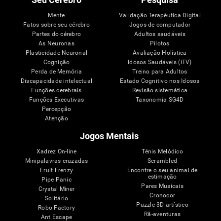
Mente
Validação Terapêutica Digital
Fatos sobre seu cérebro
Jogos de computador
Partes do cérebro
Adultos saudáveis
As Neuronas
Pilotos
Plasticidade Neuronal
Avaliação Holística
Cognição
Idosos Saudáveis (iTV)
Perda de Memória
Treino para Adultos
Discapacidade intelectual
Estado Cognitivo nos Idosos
Funções cerebrais
Revisão sistemática
Funções Executivas
Taxonomia SG4D
Percepção
Atenção
Jogos Mentais
Xadrez On-line
Ténis Melódico
Minipalavras cruzadas
Scrambled
Fruit Frenzy
Encontre o seu animal de
estimação
Pipe Panic
Pares Musicais
Crystal Miner
Cronocor
Solitário
Puzzle 3D artístico
Robo Factory
Rã-aventuras
Ant Escape