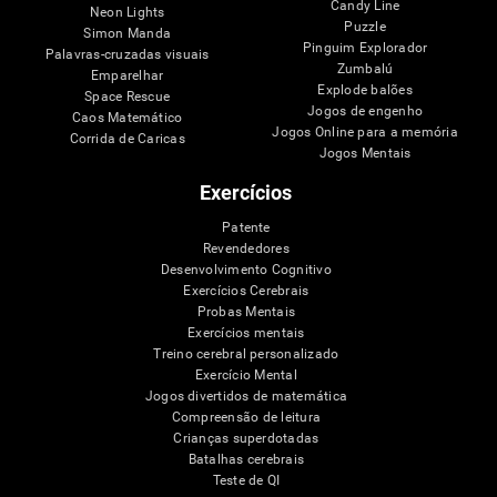
Candy Line
Neon Lights
Puzzle
Simon Manda
Pinguim Explorador
Palavras-cruzadas visuais
Zumbalú
Emparelhar
Explode balões
Space Rescue
Jogos de engenho
Caos Matemático
Jogos Online para a memória
Corrida de Caricas
Jogos Mentais
Exercícios
Patente
Revendedores
Desenvolvimento Cognitivo
Exercícios Cerebrais
Probas Mentais
Exercícios mentais
Treino cerebral personalizado
Exercício Mental
Jogos divertidos de matemática
Compreensão de leitura
Crianças superdotadas
Batalhas cerebrais
Teste de QI