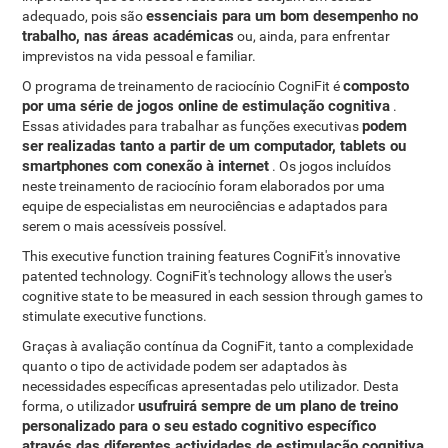
essenciais para um bom desempenho no
adequado, pois são
trabalho, nas áreas académicas
ou, ainda, para enfrentar
imprevistos na vida pessoal e familiar.
composto
O programa de treinamento de raciocínio CogniFit é
por uma série de jogos online de estimulação cognitiva
.
podem
Essas atividades para trabalhar as funções executivas
ser realizadas tanto a partir de um computador, tablets ou
smartphones com conexão à internet
. Os jogos incluídos
neste treinamento de raciocínio foram elaborados por uma
equipe de especialistas em neurociências e adaptados para
serem o mais acessíveis possível.
This executive function training features CogniFit's innovative
patented technology. CogniFit's technology allows the user's
cognitive state to be measured in each session through games to
stimulate executive functions.
Graças à avaliação contínua da CogniFit, tanto a complexidade
quanto o tipo de actividade podem ser adaptados às
necessidades específicas apresentadas pelo utilizador. Desta
usufruirá sempre de um plano de treino
forma, o utilizador
personalizado para o seu estado cognitivo específico
através das diferentes actividades de estimulação cognitiva