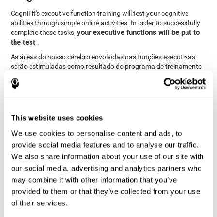
CogniFit's executive function training will test your cognitive
abilities through simple online activities. In order to successfully
your executive functions will be put to
complete these tasks,
the test
.
As áreas do nosso cérebro envolvidas nas funções executivas
serão estimuladas como resultado do programa de treinamento
permite-nos alterar
de raciocínio. Esta estimulação
ligeiramente o estado do nosso cérebro
para nos adaptarmos
a ele, através de um mecanismo conhecido como “
neuroplasticidade
”. O fato de nosso cérebro estar adaptado
nos permite ser mais eficientes nas atividades que exigem
This website uses cookies
funções executivas, seja nos treinos CogniFit, no trabalho, nas
We use cookies to personalise content and ads, to
aulas ou no dia a dia.
provide social media features and to analyse our traffic.
It is important to bear in mind that to stimulate the brain
We also share information about your use of our site with
. Good cognitive
effectively, it is not enough to play any game
our social media, advertising and analytics partners who
training must have certain characteristics, such as those
offered by CogniFit training: a solid scientific basis, the
may combine it with other information that you’ve
ability to adapt to the needs and level of the user, and the
provided to them or that they’ve collected from your use
right activities to train executive functions.
of their services.
Advantages