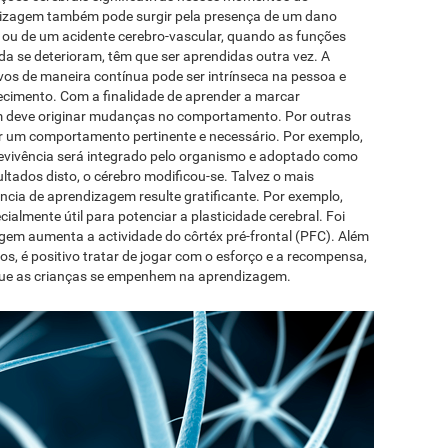
izagem também pode surgir pela presença de um dano
s ou de um acidente cerebro-vascular, quando as funções
da se deterioram, têm que ser aprendidas outra vez. A
os de maneira contínua pode ser intrínseca na pessoa e
hecimento. Com a finalidade de aprender a marcar
em deve originar mudanças no comportamento. Por outras
r um comportamento pertinente e necessário. Por exemplo,
vivência será integrado pelo organismo e adoptado como
ados disto, o cérebro modificou-se. Talvez o mais
ncia de aprendizagem resulte gratificante. Por exemplo,
ecialmente útil para potenciar a plasticidade cerebral. Foi
em aumenta a actividade do côrtéx pré-frontal (PFC). Além
vos, é positivo tratar de jogar com o esforço e a recompensa,
 que as crianças se empenhem na aprendizagem.