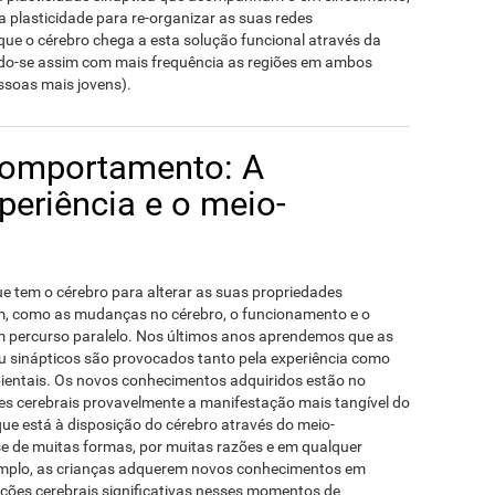
a plasticidade para re-organizar as suas redes
ue o cérebro chega a esta solução funcional através da
ndo-se assim com mais frequência as regiões em ambos
ssoas mais jovens).
comportamento: A
periência e o meio-
e tem o cérebro para alterar as suas propriedades
im, como as mudanças no cérebro, o funcionamento e o
percurso paralelo. Nos últimos anos aprendemos que as
u sinápticos são provocados tanto pela experiência como
ientais. Os novos conhecimentos adquiridos estão no
ões cerebrais provavelmente a manifestação mais tangível do
ue está à disposição do cérebro através do meio-
e de muitas formas, por muitas razões e em qualquer
emplo, as crianças adquerem novos conhecimentos em
ções cerebrais significativas nesses momentos de