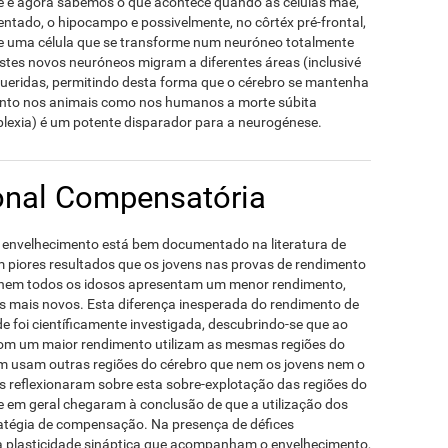
 e agora sabemos o que acontece quando as células mãe,
dentado, o hipocampo e possivelmente, no côrtéx pré-frontal,
 e uma célula que se transforme num neuróneo totalmente
stes novos neuróneos migram a diferentes áreas (inclusivé
equeridas, permitindo desta forma que o cérebro se mantenha
anto nos animais como nos humanos a morte súbita
lexia) é um potente disparador para a neurogénese.
onal Compensatória
 envelhecimento está bem documentado na literatura de
m piores resultados que os jovens nas provas de rendimento
 nem todos os idosos apresentam um menor rendimento,
 mais novos. Esta diferença inesperada do rendimento de
 foi científicamente investigada, descubrindo-se que ao
om um maior rendimento utilizam as mesmas regiões do
ém usam outras regiões do cérebro que nem os jovens nem o
es reflexionaram sobre esta sobre-explotação das regiões do
 em geral chegaram à conclusão de que a utilização dos
ratégia de compensação. Na presença de défices
da plasticidade sináptica que acompanham o envelhecimento,