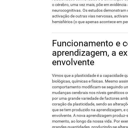
o cérebro, uma vez mais, põe em evidência 
neurocognitivas. Os estudos demonstram q
activação de outras vias nervosas, activa
hemisférios (o que apenas acontece em pe
Funcionamento e 
aprendizagem, a ex
envolvente
Vimos que a plasticidade é a capacidade qu
biológicas, químicas e físicas. Mesmo ass
comportamento modificam-se seguindo um 
mudanças cerebrais nos níveis genéticos o
por uma grande variedade de factores amb
coração da plasticidade, sendo as alteraç
que se tem produzido na aprendizagem, e q
envolvente. A nova aprendizagem produz-s
momento, ao longo da nossa vida. Por ex
grandes quantidades, produzindo-se altera