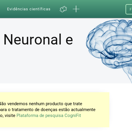
a
Evidências científicas
F
 Neuronal e
 Não vendemos nenhum producto que trate
para o tratamento de doenças estão actualmente
o, visite
Plataforma de pesquisa CogniFit