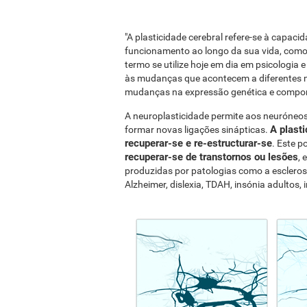
"A plasticidade cerebral refere-se à capac
funcionamento ao longo da sua vida, como
termo se utilize hoje em dia em psicologia e n
às mudanças que acontecem a diferentes ní
mudanças na expressão genética e compo
A neuroplasticidade permite aos neuróneo
A plast
formar novas ligações sinápticas.
recuperar-se e re-estructurar-se
. Este p
recuperar-se de transtornos ou lesões
, 
produzidas por patologias como a escleros
Alzheimer, dislexia, TDAH, insónia adultos, i