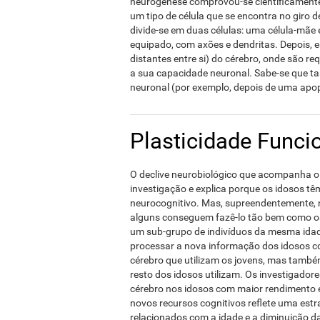
neurogénese comprovou-se científicamente
um tipo de célula que se encontra no giro 
divide-se em duas células: uma célula-mãe
equipado, com axões e dendritas. Depois, e
distantes entre si) do cérebro, onde são r
a sua capacidade neuronal. Sabe-se que t
neuronal (por exemplo, depois de uma apop
Plasticidade Funci
O declive neurobiológico que acompanha o
investigação e explica porque os idosos tê
neurocognitivo. Mas, supreendentemente,
alguns conseguem fazê-lo tão bem como os
um sub-grupo de indivíduos da mesma idade
processar a nova informação dos idosos c
cérebro que utilizam os jovens, mas tamb
resto dos idosos utilizam. Os investigador
cérebro nos idosos com maior rendimento e
novos recursos cognitivos reflete uma est
relacionados com a idade e a diminuição 